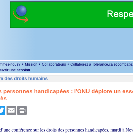
•
•
•
ommes-nous?
Mission
Collaborateurs
Collaborez à Tolerance.ca et combatte
uvrir une session
re des droits humains
s personnes handicapées : l’ONU déplore un ess
rès
r
cebook
Twitter
Email
Print
 d’une conférence sur les droits des personnes handicapées, mardi à Ne