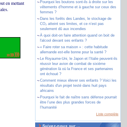
~
Pourquoi les boutons sont-ils à droite sur les
out en mettant
vêtements d’homme et à gauche sur ceux des
ales.
femmes ?
~
Dans les forêts des Landes, le stockage de
CO₂ atteint ses limites, et ce n’est pas
seulement dû aux incendies
~
À quoi doit-on faire attention quand on boit de
l'alcool devant ses enfants ?
~
« Faire roter sa maison » : cette habitude
allemande est-elle bonne pour la santé ?
~
Le Royaume-Uni, le Japon et l’Italie peuvent-ils
réussir leur avion de combat de sixième
génération là où la France et ses partenaires
ont échoué ?
~
Comment mieux élever ses enfants ? Voici les
résultats d'un projet testé dans huit pays
africains
~
Pourquoi le fait de naître sans défense pourrait
être l’une des plus grandes forces de
l’humanité
Liste complète
Suivez-nous sur ...