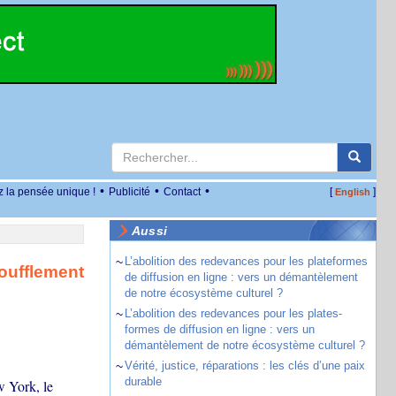
•
•
•
z la pensée unique !
Publicité
Contact
[
]
English
Aussi
~
L’abolition des redevances pour les plateformes
oufflement
de diffusion en ligne : vers un démantèlement
de notre écosystème culturel ?
~
L’abolition des redevances pour les plates-
formes de diffusion en ligne : vers un
démantèlement de notre écosystème culturel ?
~
Vérité, justice, réparations : les clés d’une paix
durable
w York, le