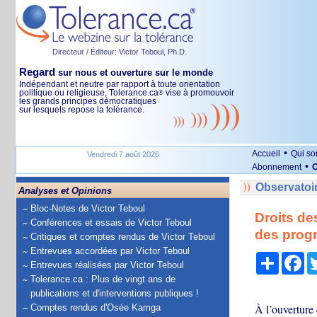
Directeur / Éditeur: Victor Teboul, Ph.D.
Regard
sur nous et ouverture sur le monde
Indépendant et neutre par rapport à toute orientation
politique ou religieuse, Tolerance.ca
vise à promouvoir
®
les grands principes démocratiques
sur lesquels repose la tolérance.
•
Accueil
Qui s
Vendredi 7 août 2026
•
Abonnement
O
Observatoi
Analyses et Opinions
Bloc-Notes de Victor Teboul
Droits de
Conférences et essais de Victor Teboul
des prog
Critiques et comptes rendus de Victor Teboul
Entrevues accordées par Victor Teboul
Partage
Fa
Entrevues réalisées par Victor Teboul
Tolerance.ca : Plus de vingt ans de
publications et d'interventions publiques !
À l’ouverture
Comptes rendus d'Osée Kamga