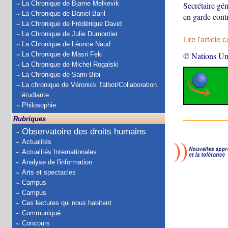
La Chronique de Bjarne Melkevik
Secrétaire gé
La Chronique de Daniel Baril
en garde contr
La Chronique de Frédérique David
La Chronique de Julie Dumontier
Lire l'article 
La Chronique de Léonce Naud
La Chronique de Masri Feki
© Nations Un
La Chronique de Michel Rogalski
La Chronique de Sami Bibi
La chronique de Véronick Talbot/Collaboration
étudiante
Philosophie
Rubriques
Observatoire des droits humains
Actualités
Actualités Internationales
Analyse de l'information
Arts et spectacles
Campus
Campus
Ces lectures qui nous habitent
Communiqué
Concours