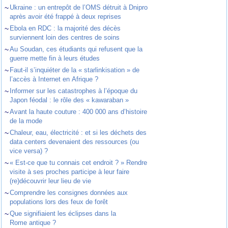
~
Ukraine : un entrepôt de l’OMS détruit à Dnipro
après avoir été frappé à deux reprises
~
Ebola en RDC : la majorité des décès
surviennent loin des centres de soins
~
Au Soudan, ces étudiants qui refusent que la
guerre mette fin à leurs études
~
Faut-il s’inquiéter de la « starlinkisation » de
l’accès à Internet en Afrique ?
~
Informer sur les catastrophes à l’époque du
Japon féodal : le rôle des « kawaraban »
~
Avant la haute couture : 400 000 ans d’histoire
de la mode
~
Chaleur, eau, électricité : et si les déchets des
data centers devenaient des ressources (ou
vice versa) ?
~
« Est-ce que tu connais cet endroit ? » Rendre
visite à ses proches participe à leur faire
(re)découvrir leur lieu de vie
~
Comprendre les consignes données aux
populations lors des feux de forêt
~
Que signifiaient les éclipses dans la
Rome antique ?