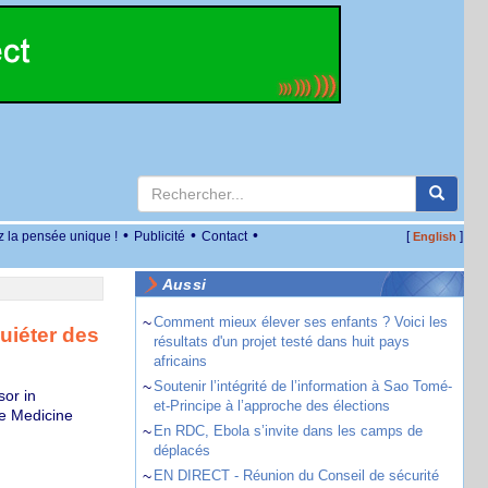
•
•
•
z la pensée unique !
Publicité
Contact
[
]
English
Aussi
~
Comment mieux élever ses enfants ? Voici les
uiéter des
résultats d'un projet testé dans huit pays
africains
~
Soutenir l’intégrité de l’information à Sao Tomé-
sor in
et-Principe à l’approche des élections
ve Medicine
~
En RDC, Ebola s’invite dans les camps de
déplacés
~
EN DIRECT - Réunion du Conseil de sécurité