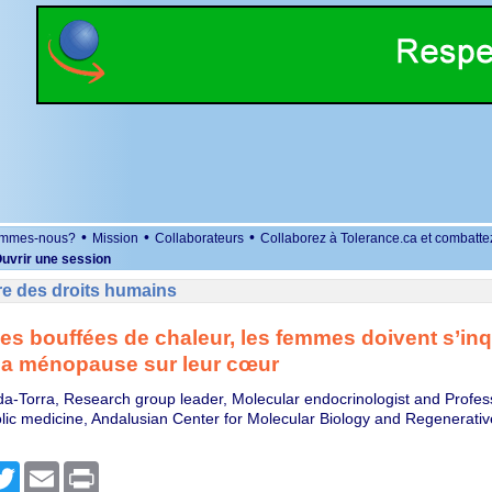
•
•
•
ommes-nous?
Mission
Collaborateurs
Collaborez à Tolerance.ca et combatte
uvrir une session
re des droits humains
es bouffées de chaleur, les femmes doivent s’inq
 la ménopause sur leur cœur
da-Torra, Research group leader, Molecular endocrinologist and Profes
ic medicine, Andalusian Center for Molecular Biology and Regenerati
r
cebook
Twitter
Email
Print