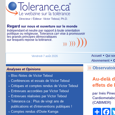
Directeur / Éditeur: Victor Teboul, Ph.D.
Regard
sur nous et ouverture sur le monde
Indépendant et neutre par rapport à toute orientation
politique ou religieuse, Tolerance.ca
vise à promouvoir
®
les grands principes démocratiques
sur lesquels repose la tolérance.
•
Accueil
Qui s
Vendredi 7 août 2026
•
Abonnement
O
Observatoi
Analyses et Opinions
Bloc-Notes de Victor Teboul
Au-delà d
Conférences et essais de Victor Teboul
effets de
Critiques et comptes rendus de Victor Teboul
Entrevues accordées par Victor Teboul
par Inés Pine
Entrevues réalisées par Victor Teboul
Cardiometabol
Tolerance.ca : Plus de vingt ans de
(CABIMER)
publications et d'interventions publiques !
Partage
Fa
Comptes rendus d'Osée Kamga