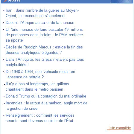
Aussi
~
Iran : dans l'ombre de la guerre au Moyen-
Orient, les exécutions s'accélèrent
~
Daech : l'Afrique au cœur de la menace
~
El Niño menace de faire basculer 49 millions
de personnes dans la faim : le PAM renforce
sa riposte
~
Décès de Rudolph Marcus : est-ce la fin des
théories analytiques élégantes ?
~
Dans l’Antiquité, les Grecs n’étaient pas tous
bodybuildés !
~
De 1940 à 1944, quel véhicule roulait en
l’absence de pétrole ?
~
Il n’y a pas si longtemps, les grillons
chantaient dans le métro parisien
~
Donald Trump ou la contagion du mal ordinaire
~
Incendies : le retour à la maison, angle mort de
la gestion de crise
~
Renseignement : comment les services
secrets sont devenus un pilier de l’État
Liste complète