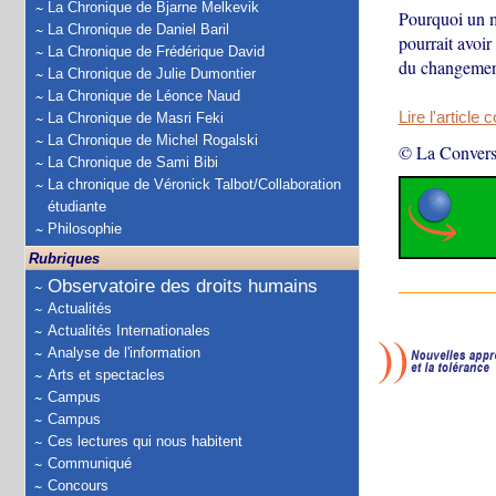
La Chronique de Bjarne Melkevik
Pourquoi un m
La Chronique de Daniel Baril
pourrait avoir
La Chronique de Frédérique David
du changement
La Chronique de Julie Dumontier
La Chronique de Léonce Naud
Lire l'article 
La Chronique de Masri Feki
La Chronique de Michel Rogalski
© La Convers
La Chronique de Sami Bibi
La chronique de Véronick Talbot/Collaboration
étudiante
Philosophie
Rubriques
Observatoire des droits humains
Actualités
Actualités Internationales
Analyse de l'information
Arts et spectacles
Campus
Campus
Ces lectures qui nous habitent
Communiqué
Concours