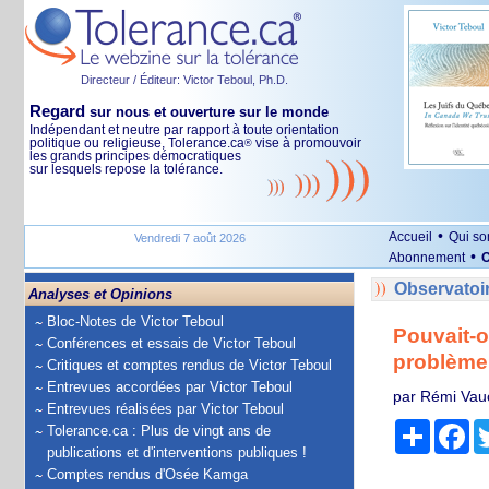
Directeur / Éditeur: Victor Teboul, Ph.D.
Regard
sur nous et ouverture sur le monde
Indépendant et neutre par rapport à toute orientation
politique ou religieuse, Tolerance.ca
vise à promouvoir
®
les grands principes démocratiques
sur lesquels repose la tolérance.
•
Accueil
Qui s
Vendredi 7 août 2026
•
Abonnement
O
Observatoi
Analyses et Opinions
Bloc-Notes de Victor Teboul
Pouvait-o
Conférences et essais de Victor Teboul
problème 
Critiques et comptes rendus de Victor Teboul
Entrevues accordées par Victor Teboul
par Rémi Vau
Entrevues réalisées par Victor Teboul
Partage
Fa
Tolerance.ca : Plus de vingt ans de
publications et d'interventions publiques !
Comptes rendus d'Osée Kamga