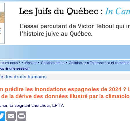
•
•
•
ommes-nous?
Mission
Collaborateurs
Collaborez à Tolerance.ca et combatte
uvrir une session
re des droits humains
n prédire les inondations espagnoles de 2024 ? 
de la dérive des données illustré par la climatolo
cher, Enseignant-chercheur, EPITA
r
cebook
Twitter
Email
Print