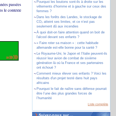
~
Pourquoi les boutons sont-ils à droite sur les
nnées passées
vêtements d’homme et à gauche sur ceux des
ns le contexte
femmes ?
~
Dans les forêts des Landes, le stockage de
CO₂ atteint ses limites, et ce n’est pas
seulement dû aux incendies
~
À quoi doit-on faire attention quand on boit de
l'alcool devant ses enfants ?
~
« Faire roter sa maison » : cette habitude
allemande est-elle bonne pour la santé ?
~
Le Royaume-Uni, le Japon et l’Italie peuvent-ils
réussir leur avion de combat de sixième
génération là où la France et ses partenaires
ont échoué ?
~
Comment mieux élever ses enfants ? Voici les
résultats d'un projet testé dans huit pays
africains
~
Pourquoi le fait de naître sans défense pourrait
être l’une des plus grandes forces de
l’humanité
Liste complète
Suivez-nous sur ...