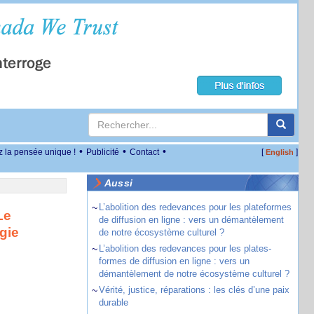
•
•
•
z la pensée unique !
Publicité
Contact
[
]
English
Aussi
~
L’abolition des redevances pour les plateformes
Le
de diffusion en ligne : vers un démantèlement
gie
de notre écosystème culturel ?
~
L’abolition des redevances pour les plates-
formes de diffusion en ligne : vers un
démantèlement de notre écosystème culturel ?
~
Vérité, justice, réparations : les clés d’une paix
durable