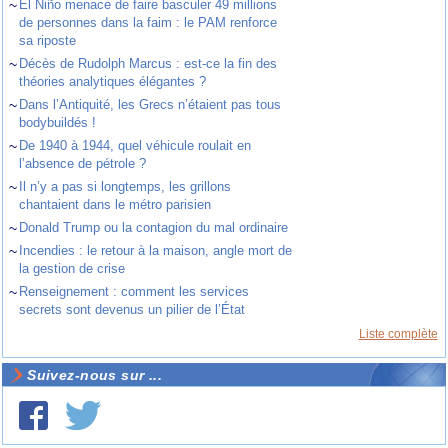
~
El Niño menace de faire basculer 49 millions
de personnes dans la faim : le PAM renforce
sa riposte
~
Décès de Rudolph Marcus : est-ce la fin des
théories analytiques élégantes ?
~
Dans l’Antiquité, les Grecs n’étaient pas tous
bodybuildés !
~
De 1940 à 1944, quel véhicule roulait en
l’absence de pétrole ?
~
Il n’y a pas si longtemps, les grillons
chantaient dans le métro parisien
~
Donald Trump ou la contagion du mal ordinaire
~
Incendies : le retour à la maison, angle mort de
la gestion de crise
~
Renseignement : comment les services
secrets sont devenus un pilier de l’État
Liste complète
Suivez-nous sur ...