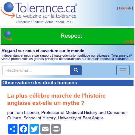
[
]
English
Directeur / Éditeur: Victor Teboul, Ph.D.
Regard
sur nous et ouverture sur le monde
Indépendant et neutre par rapport à toute orientation politique ou religieuse, Tolerance.ca
®
vise à promouvoir les grands principes démocratiques sur lesquels repose la tolérance.
Toggl
naviga
Observatoire des droits humains
La plus célèbre marche de l’histoire
anglaise est-elle un mythe ?
par Tom Licence, Professor of Medieval History and Consumer
Culture, School of History, University of East Anglia
Partager
Facebook
Twitter
Email
Print