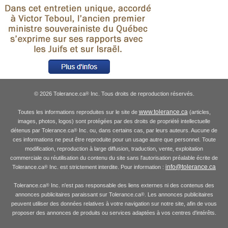
© 2026 Tolerance.ca
Inc. Tous droits de reproduction réservés.
®
www.tolerance.ca
Toutes les informations reproduites sur le site de
(articles,
images, photos, logos) sont protégées par des droits de propriété intellectuelle
détenus par Tolerance.ca
Inc. ou, dans certains cas, par leurs auteurs. Aucune de
®
ces informations ne peut être reproduite pour un usage autre que personnel. Toute
modification, reproduction à large diffusion, traduction, vente, exploitation
commerciale ou réutilisation du contenu du site sans l'autorisation préalable écrite de
info@tolerance.ca
Tolerance.ca
Inc. est strictement interdite. Pour information :
®
Tolerance.ca
Inc. n'est pas responsable des liens externes ni des contenus des
®
annonces publicitaires paraissant sur Tolerance.ca
. Les annonces publicitaires
®
peuvent utiliser des données relatives à votre navigation sur notre site, afin de vous
proposer des annonces de produits ou services adaptées à vos centres d'intérêts.