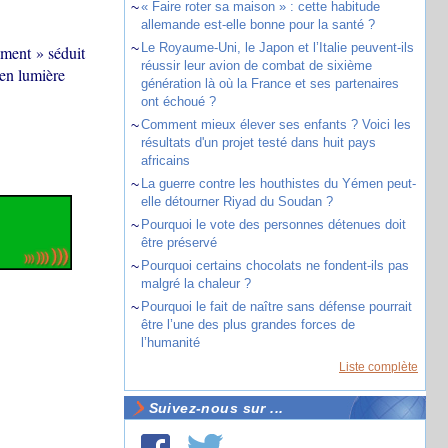
~
« Faire roter sa maison » : cette habitude
allemande est-elle bonne pour la santé ?
~
Le Royaume-Uni, le Japon et l’Italie peuvent-ils
ment » séduit
réussir leur avion de combat de sixième
 en lumière
génération là où la France et ses partenaires
ont échoué ?
~
Comment mieux élever ses enfants ? Voici les
résultats d'un projet testé dans huit pays
africains
~
La guerre contre les houthistes du Yémen peut-
elle détourner Riyad du Soudan ?
~
Pourquoi le vote des personnes détenues doit
être préservé
~
Pourquoi certains chocolats ne fondent-ils pas
malgré la chaleur ?
~
Pourquoi le fait de naître sans défense pourrait
être l’une des plus grandes forces de
l’humanité
Liste complète
Suivez-nous sur ...