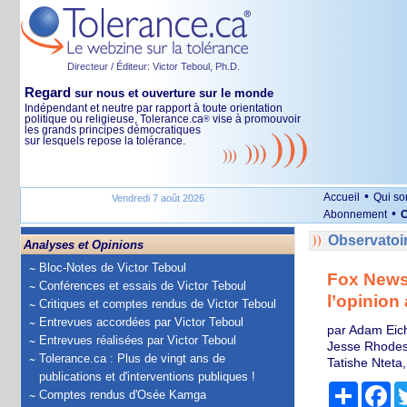
Directeur / Éditeur: Victor Teboul, Ph.D.
Regard
sur nous et ouverture sur le monde
Indépendant et neutre par rapport à toute orientation
politique ou religieuse, Tolerance.ca
vise à promouvoir
®
les grands principes démocratiques
sur lesquels repose la tolérance.
•
Accueil
Qui s
Vendredi 7 août 2026
•
Abonnement
O
Observatoi
Analyses et Opinions
Bloc-Notes de Victor Teboul
Fox News 
Conférences et essais de Victor Teboul
l’opinion
Critiques et comptes rendus de Victor Teboul
Entrevues accordées par Victor Teboul
par Adam Eich
Entrevues réalisées par Victor Teboul
Jesse Rhodes,
Tolerance.ca : Plus de vingt ans de
Tatishe Nteta
publications et d'interventions publiques !
Partage
Fa
Comptes rendus d'Osée Kamga