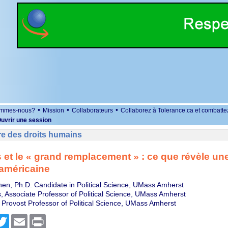
•
•
•
ommes-nous?
Mission
Collaborateurs
Collaborez à Tolerance.ca et combatte
uvrir une session
re des droits humains
et le « grand remplacement » : ce que révèle un
 américaine
en, Ph.D. Candidate in Political Science, UMass Amherst
 Associate Professor of Political Science, UMass Amherst
, Provost Professor of Political Science, UMass Amherst
r
cebook
Twitter
Email
Print