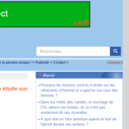
•
•
•
z la pensée unique !
Publicité
Contact
[
]
English
Aussi
~
Pourquoi les boutons sont-ils à droite sur les
e étude sur
vêtements d’homme et à gauche sur ceux des
femmes ?
~
Dans les forêts des Landes, le stockage de
CO₂ atteint ses limites, et ce n’est pas
seulement dû aux incendies
~
À quoi doit-on faire attention quand on boit de
l'alcool devant ses enfants ?