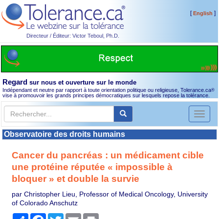
[
]
English
Directeur / Éditeur: Victor Teboul, Ph.D.
Regard
sur nous et ouverture sur le monde
Indépendant et neutre par rapport à toute orientation politique ou religieuse, Tolerance.ca
®
vise à promouvoir les grands principes démocratiques sur lesquels repose la tolérance.
Toggl
naviga
Observatoire des droits humains
Cancer du pancréas : un médicament cible
une protéine réputée « impossible à
bloquer » et double la survie
par Christopher Lieu, Professor of Medical Oncology, University
of Colorado Anschutz
Partager
Facebook
Twitter
Email
Print