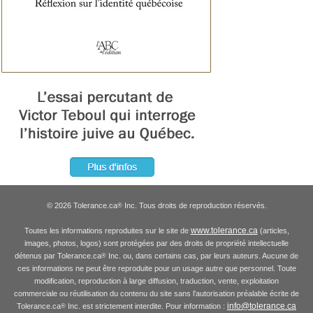
© 2026 Tolerance.ca
Inc. Tous droits de reproduction réservés.
®
www.tolerance.ca
Toutes les informations reproduites sur le site de
(articles,
images, photos, logos) sont protégées par des droits de propriété intellectuelle
détenus par Tolerance.ca
Inc. ou, dans certains cas, par leurs auteurs. Aucune de
®
ces informations ne peut être reproduite pour un usage autre que personnel. Toute
modification, reproduction à large diffusion, traduction, vente, exploitation
commerciale ou réutilisation du contenu du site sans l'autorisation préalable écrite de
info@tolerance.ca
Tolerance.ca
Inc. est strictement interdite. Pour information :
®