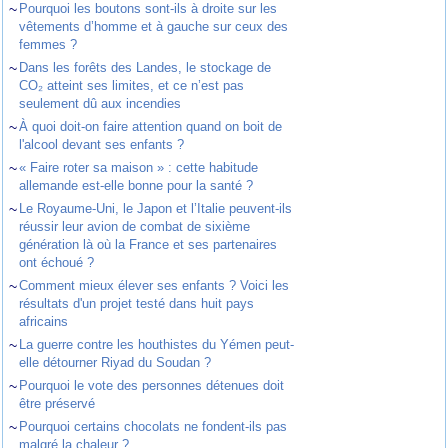
~
Pourquoi les boutons sont-ils à droite sur les
vêtements d’homme et à gauche sur ceux des
femmes ?
~
Dans les forêts des Landes, le stockage de
CO₂ atteint ses limites, et ce n’est pas
seulement dû aux incendies
~
À quoi doit-on faire attention quand on boit de
l'alcool devant ses enfants ?
~
« Faire roter sa maison » : cette habitude
allemande est-elle bonne pour la santé ?
~
Le Royaume-Uni, le Japon et l’Italie peuvent-ils
réussir leur avion de combat de sixième
génération là où la France et ses partenaires
ont échoué ?
~
Comment mieux élever ses enfants ? Voici les
résultats d'un projet testé dans huit pays
africains
~
La guerre contre les houthistes du Yémen peut-
elle détourner Riyad du Soudan ?
~
Pourquoi le vote des personnes détenues doit
être préservé
~
Pourquoi certains chocolats ne fondent-ils pas
malgré la chaleur ?