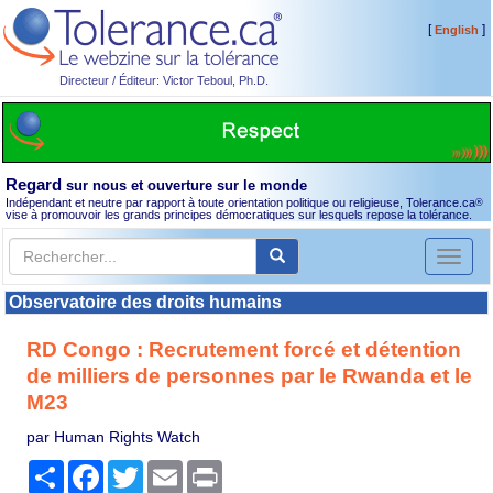
[
]
English
Directeur / Éditeur: Victor Teboul, Ph.D.
Regard
sur nous et ouverture sur le monde
Indépendant et neutre par rapport à toute orientation politique ou religieuse, Tolerance.ca
®
vise à promouvoir les grands principes démocratiques sur lesquels repose la tolérance.
Toggl
naviga
Observatoire des droits humains
RD Congo : Recrutement forcé et détention
de milliers de personnes par le Rwanda et le
M23
par Human Rights Watch
Partager
Facebook
Twitter
Email
Print