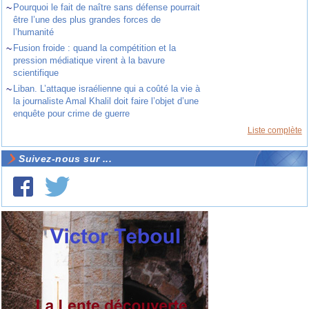
~
Pourquoi le fait de naître sans défense pourrait
être l’une des plus grandes forces de
l’humanité
~
Fusion froide : quand la compétition et la
pression médiatique virent à la bavure
scientifique
~
Liban. L’attaque israélienne qui a coûté la vie à
la journaliste Amal Khalil doit faire l’objet d’une
enquête pour crime de guerre
Liste complète
Suivez-nous sur ...