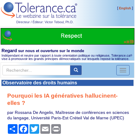
[
]
English
Directeur / Éditeur: Victor Teboul, Ph.D.
Regard
sur nous et ouverture sur le monde
Indépendant et neutre par rapport à toute orientation politique ou religieuse, Tolerance.ca
®
vise à promouvoir les grands principes démocratiques sur lesquels repose la tolérance.
Toggl
naviga
Observatoire des droits humains
Pourquoi les IA génératives hallucinent-
elles ?
par Rossana De Angelis, Maîtresse de conférences en sciences
du langage, Université Paris-Est Créteil Val de Marne (UPEC)
Partager
Facebook
Twitter
Email
Print