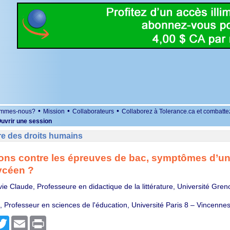
•
•
•
ommes-nous?
Mission
Collaborateurs
Collaborez à Tolerance.ca et combatte
uvrir une session
re des droits humains
ions contre les épreuves de bac, symptômes d’u
ycéen ?
ie Claude, Professeure en didactique de la littérature, Université Gren
, Professeur en sciences de l'éducation, Université Paris 8 – Vincenne
r
cebook
Twitter
Email
Print