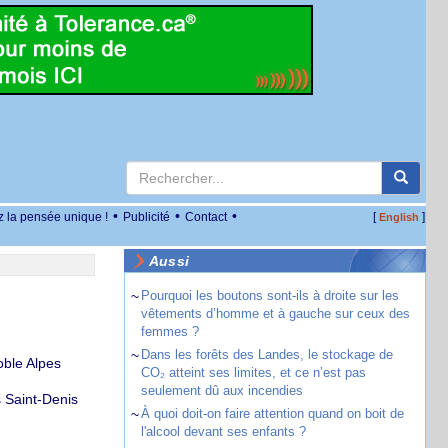
•
•
•
z la pensée unique !
Publicité
Contact
[
]
English
Aussi
~
Pourquoi les boutons sont-ils à droite sur les
n
vêtements d’homme et à gauche sur ceux des
femmes ?
~
Dans les forêts des Landes, le stockage de
oble Alpes
CO₂ atteint ses limites, et ce n’est pas
seulement dû aux incendies
s Saint-Denis
~
À quoi doit-on faire attention quand on boit de
l'alcool devant ses enfants ?