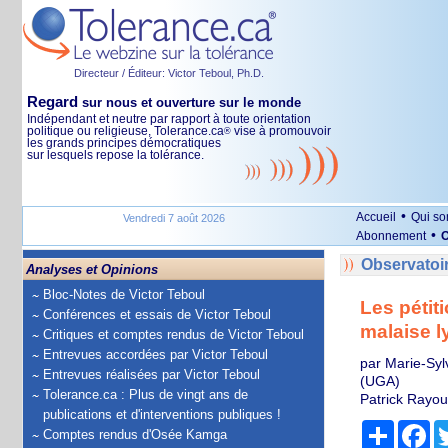
Directeur / Éditeur: Victor Teboul, Ph.D.
Regard
sur nous et ouverture sur le monde
Indépendant et neutre par rapport à toute orientation
politique ou religieuse, Tolerance.ca
vise à promouvoir
®
les grands principes démocratiques
sur lesquels repose la tolérance.
•
Accueil
Qui s
Vendredi 7 août 2026
•
Abonnement
O
Observatoi
Analyses et Opinions
Bloc-Notes de Victor Teboul
Les pétit
Conférences et essais de Victor Teboul
malaise l
Critiques et comptes rendus de Victor Teboul
Entrevues accordées par Victor Teboul
par Marie-Sylv
Entrevues réalisées par Victor Teboul
(UGA)
Tolerance.ca : Plus de vingt ans de
Patrick Rayou
publications et d'interventions publiques !
Partage
Fa
Comptes rendus d'Osée Kamga