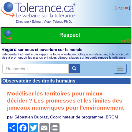
[
]
English
Directeur / Éditeur: Victor Teboul, Ph.D.
Regard
sur nous et ouverture sur le monde
Indépendant et neutre par rapport à toute orientation politique ou religieuse, Tolerance.ca
®
vise à promouvoir les grands principes démocratiques sur lesquels repose la tolérance.
Toggl
naviga
Observatoire des droits humains
Modéliser les territoires pour mieux
décider ? Les promesses et les limites des
jumeaux numériques pour l’environnement
par Sébastien Dupraz, Coordinateur de programme, BRGM
Partager
Facebook
Twitter
Email
Print