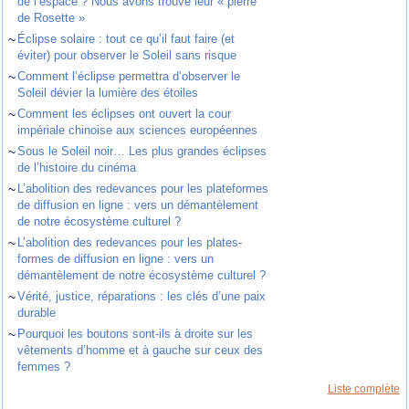
de l’espace ? Nous avons trouvé leur « pierre
de Rosette »
~
Éclipse solaire : tout ce qu’il faut faire (et
éviter) pour observer le Soleil sans risque
~
Comment l’éclipse permettra d’observer le
Soleil dévier la lumière des étoiles
~
Comment les éclipses ont ouvert la cour
impériale chinoise aux sciences européennes
~
Sous le Soleil noir… Les plus grandes éclipses
de l’histoire du cinéma
~
L’abolition des redevances pour les plateformes
de diffusion en ligne : vers un démantèlement
de notre écosystème culturel ?
~
L’abolition des redevances pour les plates-
formes de diffusion en ligne : vers un
démantèlement de notre écosystème culturel ?
~
Vérité, justice, réparations : les clés d’une paix
durable
~
Pourquoi les boutons sont-ils à droite sur les
vêtements d’homme et à gauche sur ceux des
femmes ?
Liste complète