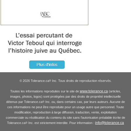
© 2026 Tolerance.ca
Inc. Tous droits de reproduction réservés.
®
www.tolerance.ca
Toutes les informations reproduites sur le site de
(articles,
images, photos, logos) sont protégées par des droits de propriété intellectuelle
détenus par Tolerance.ca
Inc. ou, dans certains cas, par leurs auteurs. Aucune de
®
ces informations ne peut être reproduite pour un usage autre que personnel. Toute
modification, reproduction à large diffusion, traduction, vente, exploitation
commerciale ou réutilisation du contenu du site sans l'autorisation préalable écrite de
info@tolerance.ca
Tolerance.ca
Inc. est strictement interdite. Pour information :
®