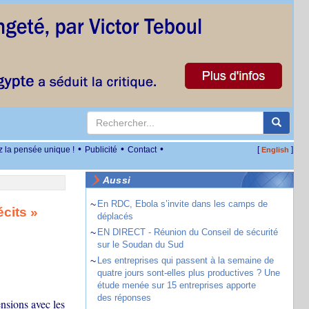
•
•
•
z la pensée unique !
Publicité
Contact
[
]
English
Aussi
~
En RDC, Ebola s’invite dans les camps de
cits »
déplacés
~
EN DIRECT - Réunion du Conseil de sécurité
sur le Soudan du Sud
~
Les entreprises qui passent à la semaine de
quatre jours sont-elles plus productives ? Une
étude menée sur 15 entreprises apporte
des réponses
ensions avec les