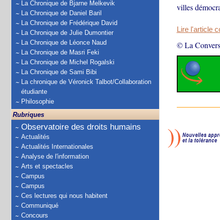
La Chronique de Bjarne Melkevik
villes démocra
La Chronique de Daniel Baril
La Chronique de Frédérique David
Lire l'article 
La Chronique de Julie Dumontier
La Chronique de Léonce Naud
© La Convers
La Chronique de Masri Feki
La Chronique de Michel Rogalski
La Chronique de Sami Bibi
La chronique de Véronick Talbot/Collaboration
étudiante
Philosophie
Rubriques
Observatoire des droits humains
Actualités
Actualités Internationales
Analyse de l'information
Arts et spectacles
Campus
Campus
Ces lectures qui nous habitent
Communiqué
Concours