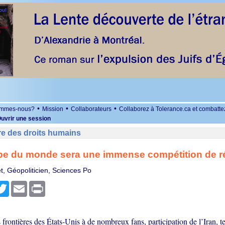
•
•
•
ommes-nous?
Mission
Collaborateurs
Collaborez à Tolerance.ca et combatte
uvrir une session
re des droits humains
pe du monde sera une immense compétition de ré
et, Géopoliticien, Sciences Po
r
cebook
Twitter
Email
Print
frontières des États-Unis à de nombreux fans, participation de l’Iran, t