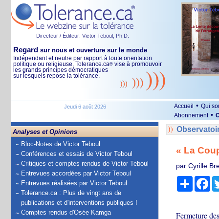
Directeur / Éditeur: Victor Teboul, Ph.D.
Regard
sur nous et ouverture sur le monde
Indépendant et neutre par rapport à toute orientation
politique ou religieuse, Tolerance.ca
vise à promouvoir
®
les grands principes démocratiques
sur lesquels repose la tolérance.
•
Accueil
Qui s
Jeudi 6 août 2026
•
Abonnement
O
Observatoi
Analyses et Opinions
Bloc-Notes de Victor Teboul
« La Cou
Conférences et essais de Victor Teboul
Critiques et comptes rendus de Victor Teboul
par Cyrille Br
Entrevues accordées par Victor Teboul
Partage
Fa
Entrevues réalisées par Victor Teboul
Tolerance.ca : Plus de vingt ans de
publications et d'interventions publiques !
Comptes rendus d'Osée Kamga
Fermeture des 