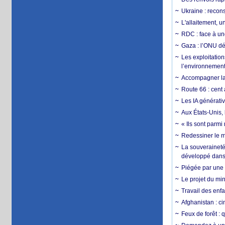
Ukraine : reconst
L'allaitement, u
RDC : face à une
Gaza : l’ONU dé
Les exploitation
l’environnemen
Accompagner la f
Route 66 : cent 
Les IA générativ
Aux États-Unis, 
« Ils sont parm
Redessiner le m
La souveraineté 
développé dans 
Piégée par une 
Le projet du min
Travail des enfa
Afghanistan : cin
Feux de forêt : 