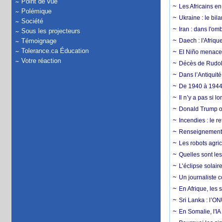
Point de vue
Les Africains en
Polémique
Ukraine : le bila
Société
Iran : dans l'om
Sous les projecteurs
Témoignage
Daech : l'Afriq
Tolerance.ca Éducation
El Niño menace d
Votre réaction
Décès de Rudolp
Dans l’Antiquité
De 1940 à 1944,
Il n’y a pas si 
Donald Trump ou
Incendies : le r
Renseignement :
Les robots agri
Quelles sont les 
L’éclipse solai
Un journaliste 
En Afrique, les 
Sri Lanka : l’ON
En Somalie, l'IA 