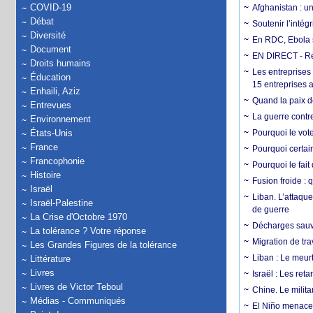
COVID-19
Afghanistan : u
Débat
Soutenir l’intég
Diversité
En RDC, Ebola s
Document
EN DIRECT - Ré
Droits humains
Les entreprises
Éducation
15 entreprises 
Enhaili, Aziz
Quand la paix de
Entrevues
La guerre contr
Environnement
États-Unis
Pourquoi le vot
France
Pourquoi certain
Francophonie
Pourquoi le fait
Histoire
Fusion froide : 
Israël
Liban. L’attaque
Israël-Palestine
de guerre
La Crise d'Octobre 1970
Décharges sauva
La tolérance ? Votre réponse
Migration de tra
Les Grandes Figures de la tolérance
Liban : Le meurt
Littérature
Livres
Israël : Les re
Livres de Victor Teboul
Chine. Le milita
Médias - Communiqués
El Niño menace 