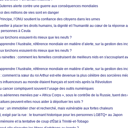
Guterres alerte contre une guerre aux conséquences mondiales
oi des millions de vies sont en danger
rincipe, l’ONU soutient la confiance des citoyens dans les urnes
 veiller à placer les droits humains, la dignité et l’humanité au cœur de la réponse a
e personnes à Ceuta
ux torchons essuient-ils mieux que les neufs ?
prendre l’Australie, référence mondiale en matière d’alerte, sur la gestion des in
ux torchons essuient-ils mieux que les neufs ?
 rainettes : comment les femelles construisent de meilleurs nids en s'accouplant a
prendre l’Australie, référence mondiale en matière d’alerte, sur la gestion des in
: comment la sœur du roi Arthur est-elle devenue la plus célèbre des sorcières mé
s influenceurs au monde étaient français et sont nés après la Révolution
u cancer compliquent souvent l’usage des outils numériques
es aériennes menées par « Africa Corps », sous le contrôle de la Russie, tuent des c
aitues peuvent-elles nous aider à dépolluer les sols ?
ur : un immobilier cher et recherché, mais vulnérable aux fortes chaleurs
t, exigé par la rue : le tournant historique pour les personnes LGBTQ+ au Japon
 mémoire et la tentative de coup d'État à Trinité-et-Tobago