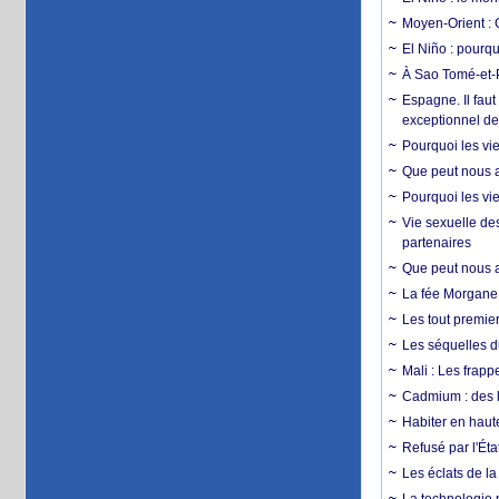
Moyen-Orient : 
El Niño : pourqu
À Sao Tomé-et-P
Espagne. Il faut
exceptionnel d
Pourquoi les vie
Que peut nous ap
Pourquoi les vie
Vie sexuelle des
partenaires
Que peut nous ap
La fée Morgane 
Les tout premier
Les séquelles d
Mali : Les frapp
Cadmium : des l
Habiter en haute
Refusé par l'Éta
Les éclats de la