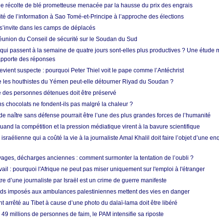
ne récolte de blé prometteuse menacée par la hausse du prix des engrais
rité de l’information à Sao Tomé-et-Principe à l’approche des élections
’invite dans les camps de déplacés
union du Conseil de sécurité sur le Soudan du Sud
 qui passent à la semaine de quatre jours sont-elles plus productives ? Une étude
apporte des réponses
vient suspecte : pourquoi Peter Thiel voit le pape comme l’Antéchrist
e les houthistes du Yémen peut-elle détourner Riyad du Soudan ?
e des personnes détenues doit être préservé
s chocolats ne fondent-ils pas malgré la chaleur ?
 de naître sans défense pourrait être l’une des plus grandes forces de l’humanité
quand la compétition et la pression médiatique virent à la bavure scientifique
 israélienne qui a coûté la vie à la journaliste Amal Khalil doit faire l’objet d’une e
ges, décharges anciennes : comment surmonter la tentation de l’oubli ?
vail : pourquoi l'Afrique ne peut pas miser uniquement sur l'emploi à l'étranger
re d’une journaliste par Israël est un crime de guerre manifeste
tards imposés aux ambulances palestiniennes mettent des vies en danger
nt arrêté au Tibet à cause d’une photo du dalaï-lama doit être libéré
49 millions de personnes de faim, le PAM intensifie sa riposte