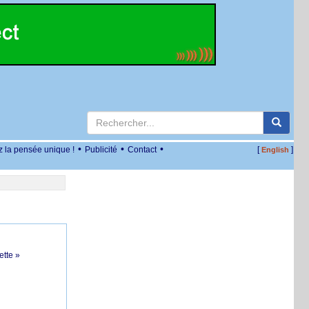
•
•
•
z la pensée unique !
Publicité
Contact
[
]
English
ette »