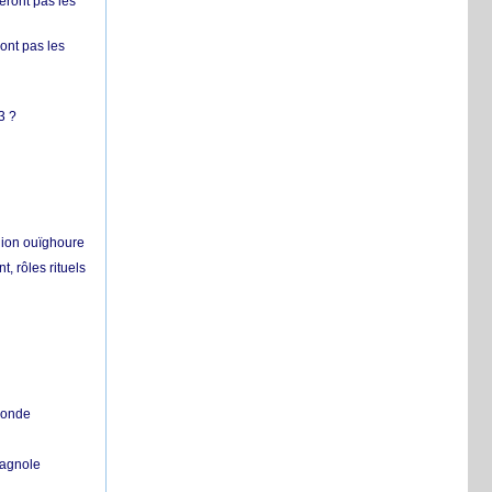
ront pas les
nt pas les
3 ?
égion ouïghoure
, rôles rituels
 monde
pagnole