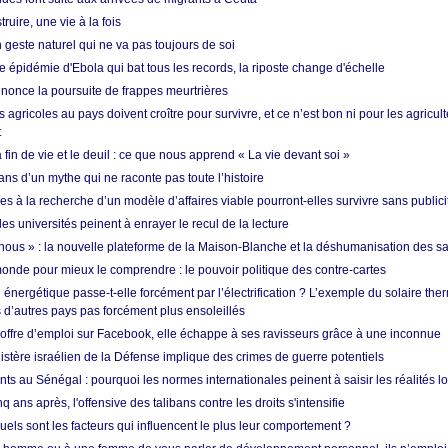
ruire, une vie à la fois
n geste naturel qui ne va pas toujours de soi
 épidémie d'Ebola qui bat tous les records, la riposte change d'échelle
nonce la poursuite de frappes meurtrières
s agricoles au pays doivent croître pour survivre, et ce n’est bon ni pour les agricul
t
in de vie et le deuil : ce que nous apprend « La vie devant soi »
ans d’un mythe qui ne raconte pas toute l’histoire
es à la recherche d’un modèle d’affaires viable pourront-elles survivre sans publici
les universités peinent à enrayer le recul de la lecture
i nous » : la nouvelle plateforme de la Maison-Blanche et la déshumanisation des s
onde pour mieux le comprendre : le pouvoir politique des contre-cartes
énergétique passe-t-elle forcément par l’électrification ? L’exemple du solaire th
d’autres pays pas forcément plus ensoleillés
offre d’emploi sur Facebook, elle échappe à ses ravisseurs grâce à une inconnue
istère israélien de la Défense implique des crimes de guerre potentiels
nts au Sénégal : pourquoi les normes internationales peinent à saisir les réalités l
q ans après, l'offensive des talibans contre les droits s'intensifie
quels sont les facteurs qui influencent le plus leur comportement ?