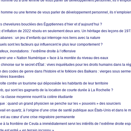
homme ou à une femme de vous parler de développement personnel, ils n’emploie
homme ou une femme de vous parler de développement personnel, ils n’emploiero
es chevelures bouclées des Égyptiennes d’hier et d’aujourd’hui ?
ic d’inflation de 2022 résolu en seulement deux ans. Un héritage des leçons de 197
abanes : un jeu d’enfants qui interroge nos liens avec la nature
quels sont les facteurs qui influencent le plus leur comportement ?
eux, inondations : l’extrême droite à l’offensive
enir une « Nation Numérique » face à la montée du niveau des eaux
hinoise sur le secret d'État : vives inquiétudes pour les droits humains dans la r
 des codes de genre dans l'histoire et le folklore des Balkans : vierges sous serment
ières travesties
lte contre un tourisme qui dépossède les habitants de leur territoire
nb, qui sont les gagnants de la location de courte durée à La Rochelle ?
de la classe moyenne nourrit la colère étudiante
ique : quand un grand physicien se penche sur les « pouvoirs » des sourciers
vail en quartz, à l’origine d’une crise de santé publique aux États-Unis et dans le
est au cœur d’une crise migratoire permanente
 à la frontière de Ceuta a immédiatement servi les intérêts de l’extrême droite es
de est entré « en terrain inconnu »