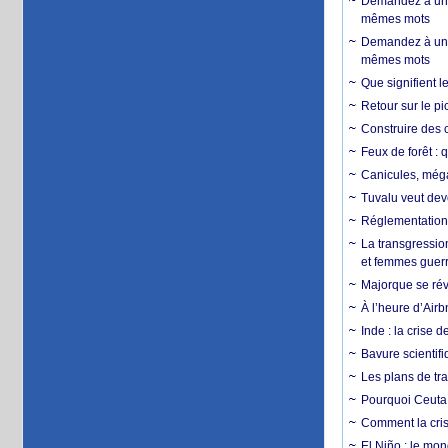
Demandez à un 
mêmes mots
Demandez à un 
mêmes mots
Que signifient l
Retour sur le p
Construire des c
Feux de forêt : 
Canicules, mégaf
Tuvalu veut dev
Réglementation c
La transgression
et femmes guerr
Majorque se révo
À l’heure d’Airb
Inde : la crise 
Bavure scientif
Les plans de tra
Pourquoi Ceuta 
Comment la crise
El Niño : le mon