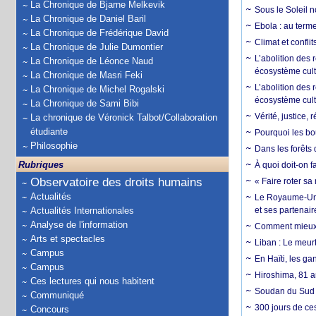
La Chronique de Bjarne Melkevik
Sous le Soleil n
La Chronique de Daniel Baril
Ebola : au terme
La Chronique de Frédérique David
Climat et conflit
La Chronique de Julie Dumontier
L’abolition des
La Chronique de Léonce Naud
écosystème cult
La Chronique de Masri Feki
L’abolition des 
La Chronique de Michel Rogalski
écosystème cult
La Chronique de Sami Bibi
Vérité, justice, 
La chronique de Véronick Talbot/Collaboration
étudiante
Pourquoi les bo
Philosophie
Dans les forêts 
Rubriques
À quoi doit-on f
Observatoire des droits humains
« Faire roter sa
Actualités
Le Royaume-Uni, 
Actualités Internationales
et ses partenai
Analyse de l'information
Comment mieux él
Arts et spectacles
Liban : Le meurt
Campus
En Haïti, les ga
Campus
Hiroshima, 81 an
Ces lectures qui nous habitent
Soudan du Sud :
Communiqué
300 jours de ce
Concours