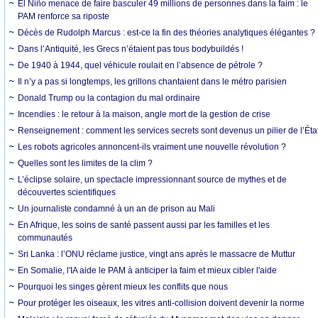
El Niño menace de faire basculer 49 millions de personnes dans la faim : le
PAM renforce sa riposte
Décès de Rudolph Marcus : est-ce la fin des théories analytiques élégantes ?
Dans l’Antiquité, les Grecs n’étaient pas tous bodybuildés !
De 1940 à 1944, quel véhicule roulait en l’absence de pétrole ?
Il n’y a pas si longtemps, les grillons chantaient dans le métro parisien
Donald Trump ou la contagion du mal ordinaire
Incendies : le retour à la maison, angle mort de la gestion de crise
Renseignement : comment les services secrets sont devenus un pilier de l’Éta
Les robots agricoles annoncent-ils vraiment une nouvelle révolution ?
Quelles sont les limites de la clim ?
L’éclipse solaire, un spectacle impressionnant source de mythes et de
découvertes scientifiques
Un journaliste condamné à un an de prison au Mali
En Afrique, les soins de santé passent aussi par les familles et les
communautés
Sri Lanka : l’ONU réclame justice, vingt ans après le massacre de Muttur
En Somalie, l'IA aide le PAM à anticiper la faim et mieux cibler l'aide
Pourquoi les singes gèrent mieux les conflits que nous
Pour protéger les oiseaux, les vitres anti-collision doivent devenir la norme