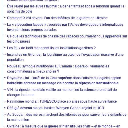
Être rejeté par les autres fait mal : aider enfants et ados à rebondir quand ils
sont mis de côté
Comment X est devenu l’un des théâtres de la guerre en Ukraine
La « vibecoding fatigue » : épuisés par l’IA, les développeurs informatiques
inventent leurs propres parades
Ce que les techniques de chasse des rapaces pourraient nous apprendre sur
les dinosaures
Les feux de forêt menacent-ils les installations gazières ?
Incendies en Gironde : la logistique au cœur de l’évacuation massive d’une
population
Nouveau symbole nutritionnel au Canada : aidera-t-il vraiment les
consommateurs à mieux choisir ?
Royaume-Uni. L’arrêt de la Cour suprême dans l’affaire du logiciel espion
bahreïnite adresse un message clair contre la répression transnationale
VIH : la riposte mondiale vacille au moment où la science promettait de
changer la donne
Patrimoine mondial : l’UNESCO place six sites sous haute surveillance
Réfugié devenu star du basket, Wenyen Gabriel rejoint le HCR
Au Soudan, des mères marchent des kilomètres pour sauver leurs enfants de
la malnutrition
Ukraine : à mesure que la guerre s’intensifie, les civils – et le monde – en