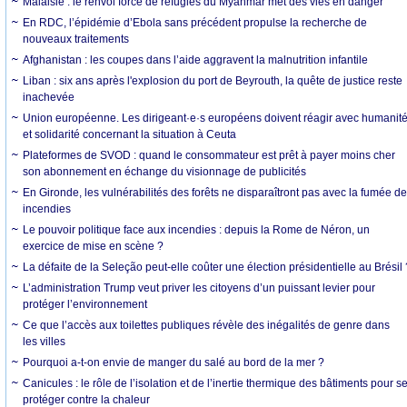
Malaisie : le renvoi forcé de réfugiés du Myanmar met des vies en danger
En RDC, l’épidémie d’Ebola sans précédent propulse la recherche de
nouveaux traitements
Afghanistan : les coupes dans l’aide aggravent la malnutrition infantile
Liban : six ans après l'explosion du port de Beyrouth, la quête de justice reste
inachevée
Union européenne. Les dirigeant·e·s européens doivent réagir avec humanit
et solidarité concernant la situation à Ceuta
Plateformes de SVOD : quand le consommateur est prêt à payer moins cher
son abonnement en échange du visionnage de publicités
En Gironde, les vulnérabilités des forêts ne disparaîtront pas avec la fumée d
incendies
Le pouvoir politique face aux incendies : depuis la Rome de Néron, un
exercice de mise en scène ?
La défaite de la Seleção peut-elle coûter une élection présidentielle au Brésil 
L’administration Trump veut priver les citoyens d’un puissant levier pour
protéger l’environnement
Ce que l’accès aux toilettes publiques révèle des inégalités de genre dans
les villes
Pourquoi a-t-on envie de manger du salé au bord de la mer ?
Canicules : le rôle de l’isolation et de l’inertie thermique des bâtiments pour s
protéger contre la chaleur