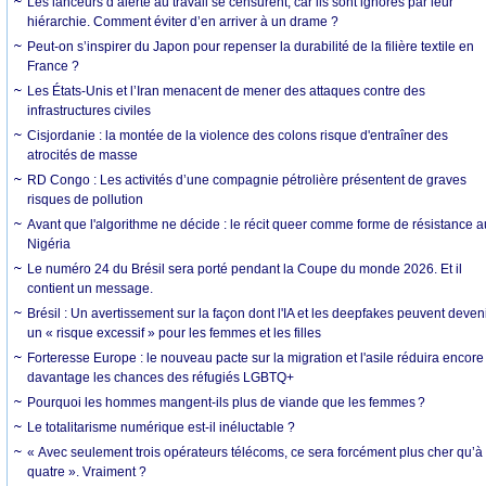
Les lanceurs d’alerte au travail se censurent, car ils sont ignorés par leur
hiérarchie. Comment éviter d’en arriver à un drame ?
Peut-on s’inspirer du Japon pour repenser la durabilité de la filière textile en
France ?
Les États-Unis et l’Iran menacent de mener des attaques contre des
infrastructures civiles
Cisjordanie : la montée de la violence des colons risque d'entraîner des
atrocités de masse
RD Congo : Les activités d’une compagnie pétrolière présentent de graves
risques de pollution
Avant que l'algorithme ne décide : le récit queer comme forme de résistance a
Nigéria
Le numéro 24 du Brésil sera porté pendant la Coupe du monde 2026. Et il
contient un message.
Brésil : Un avertissement sur la façon dont l'IA et les deepfakes peuvent deven
un « risque excessif » pour les femmes et les filles
Forteresse Europe : le nouveau pacte sur la migration et l'asile réduira encore
davantage les chances des réfugiés LGBTQ+
Pourquoi les hommes mangent-ils plus de viande que les femmes ?
Le totalitarisme numérique est-il inéluctable ?
« Avec seulement trois opérateurs télécoms, ce sera forcément plus cher qu’à
quatre ». Vraiment ?