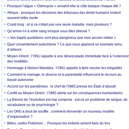
Pourquoi l’algue « Ostreopsis » envahit-elle la côte basque chaque été ?
Afrique : pourquoi les décisions des tribunaux des droits humains restent
souvent lettre morte
Covid long : et si ce n'était pas une seule maladie, mais plusieurs ?
Qu’arrive-t-il à votre sang lorsque vous êtes stressé ?
« Vos trajets quotidiens sont plus dangereux que mon ancien métier »
Quel consentement autochtone ? Ce que nous apprend un exemple venu
d’ailleurs
Moyen-Orient : l’ONU appelle à une désescalade immédiate face à l’extensio
des hostilités
Hommage à Nelson Mandela : l’ONU appelle à faire reculer les inégalités
Comment le mariage, le divorce et la parentalité influencent le recours au
travail autonome
Accord sur les pandémies : le chef de l'OMS presse les États d’aboutir
Conflit au Moyen-Orient : l’OMS alerte sur les conséquences humanitaires
La théorie de l’évolution est mal comprise : est-ce un problème de langue, de
vocabulaire ou de psychologie ?
Les ONG à bout de souffle : comment réinventer un nouveau modèle
d’organisation ?
Billes, cartes Pokémon… Pourquoi les enfants aiment faire du troc