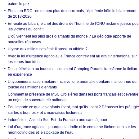
paient le prix
Ebola en RDC : en un peu plus de deux mois, l'épidémie frôle le bilan record
de 2018-2020
En visite au Liban, le chef des droits de l'homme de l'ONU réclame justice pou
les victimes du conflit
D'où viennent les plus gros diamants du monde ? La géologie apporte de
nouvelles réponses
Ulysse aux mille ruses était-il aussi un athlète ?
Avec la loi d’urgence agricole, la France contrevient au droit international sur
les zones humides
De la télévision au tourisme : comment Camping Paradis transforme la fiction
en expérience
L’hypominéralisation molaire-incisive, une anomalie dentaire mal connue qui
touche des millions d’enfants
Comment la présence de MSC Croisières dans les ports français est devenue
un enjeu de souveraineté nationale
Peu importe ce que les enfants lisent, tant qu’ils lisent ? Dépasser les préjugé
sur les « bonnes » et « mauvaises lectures »
Indonésie et Asie du Sud-Est : la France a une carte à jouer
Loi d’urgence agricole : pourquoi la droite et le centre ne lâchent rien sur les
néonicotinoïdes et le stockage de l’eau