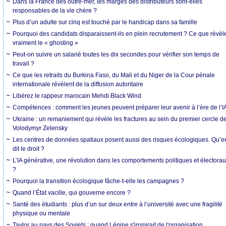
Dans la France des outre-mer, les marges des distributeurs sont-elles
responsables de la vie chère ?
Plus d’un adulte sur cinq est touché par le handicap dans sa famille
Pourquoi des candidats disparaissent-ils en plein recrutement ? Ce que révèl
vraiment le « ghosting »
Peut-on suivre un salarié toutes les dix secondes pour vérifier son temps de
travail ?
Ce que les retraits du Burkina Faso, du Mali et du Niger de la Cour pénale
internationale révèlent de la diffusion autoritaire
Libérez le rappeur marocain Mehdi Black Wind
Compétences : comment les jeunes peuvent préparer leur avenir à l’ère de l’I
Ukraine : un remaniement qui révèle les fractures au sein du premier cercle d
Volodymyr Zelensky
Les centres de données spatiaux posent aussi des risques écologiques. Qu’e
dit le droit ?
L’IA générative, une révolution dans les comportements politiques et électora
?
Pourquoi la transition écologique fâche-t-elle les campagnes ?
Quand l’État vacille, qui gouverne encore ?
Santé des étudiants : plus d’un sur deux entre à l’université avec une fragilité
physique ou mentale
Taylor au pays des Soviets : quand Lénine s'inspirait de l'organisation