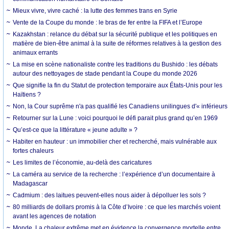
Mieux vivre, vivre caché : la lutte des femmes trans en Syrie
Vente de la Coupe du monde : le bras de fer entre la FIFA et l’Europe
Kazakhstan : relance du débat sur la sécurité publique et les politiques en
matière de bien-être animal à la suite de réformes relatives à la gestion des
animaux errants
La mise en scène nationaliste contre les traditions du Bushido : les débats
autour des nettoyages de stade pendant la Coupe du monde 2026
Que signifie la fin du Statut de protection temporaire aux États-Unis pour les
Haïtiens ?
Non, la Cour suprême n'a pas qualifié les Canadiens unilingues d'« inférieurs
Retourner sur la Lune : voici pourquoi le défi parait plus grand qu’en 1969
Qu’est-ce que la littérature « jeune adulte » ?
Habiter en hauteur : un immobilier cher et recherché, mais vulnérable aux
fortes chaleurs
Les limites de l’économie, au-delà des caricatures
La caméra au service de la recherche : l’expérience d’un documentaire à
Madagascar
Cadmium : des laitues peuvent-elles nous aider à dépolluer les sols ?
80 milliards de dollars promis à la Côte d’Ivoire : ce que les marchés voient
avant les agences de notation
Monde. La chaleur extrême met en évidence la convergence mortelle entre