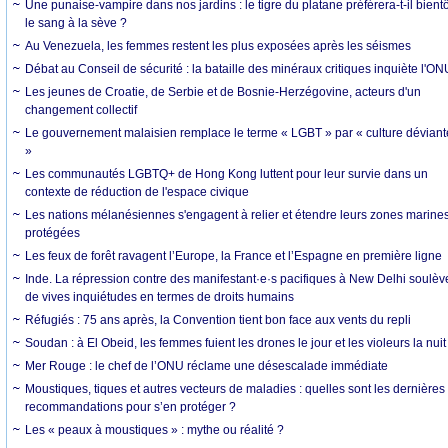
Une punaise-vampire dans nos jardins : le tigre du platane préférera-t-il bientô
le sang à la sève ?
Au Venezuela, les femmes restent les plus exposées après les séismes
Débat au Conseil de sécurité : la bataille des minéraux critiques inquiète l'ON
Les jeunes de Croatie, de Serbie et de Bosnie-Herzégovine, acteurs d'un
changement collectif
Le gouvernement malaisien remplace le terme « LGBT » par « culture déviant
»
Les communautés LGBTQ+ de Hong Kong luttent pour leur survie dans un
contexte de réduction de l'espace civique
Les nations mélanésiennes s'engagent à relier et étendre leurs zones marine
protégées
Les feux de forêt ravagent l’Europe, la France et l’Espagne en première ligne
Inde. La répression contre des manifestant·e·s pacifiques à New Delhi soulèv
de vives inquiétudes en termes de droits humains
Réfugiés : 75 ans après, la Convention tient bon face aux vents du repli
Soudan : à El Obeid, les femmes fuient les drones le jour et les violeurs la nuit
Mer Rouge : le chef de l’ONU réclame une désescalade immédiate
Moustiques, tiques et autres vecteurs de maladies : quelles sont les dernières
recommandations pour s’en protéger ?
Les « peaux à moustiques » : mythe ou réalité ?