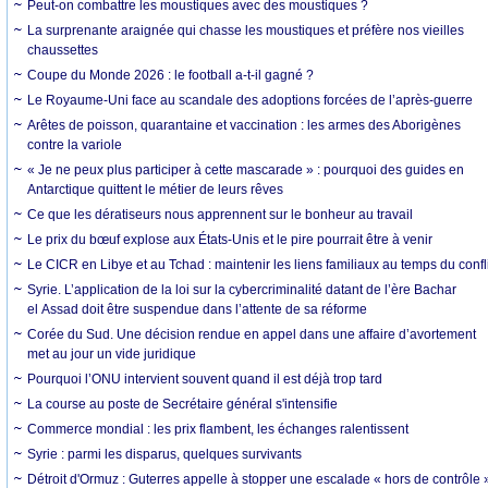
Peut-on combattre les moustiques avec des moustiques ?
La surprenante araignée qui chasse les moustiques et préfère nos vieilles
chaussettes
Coupe du Monde 2026 : le football a-t-il gagné ?
Le Royaume-Uni face au scandale des adoptions forcées de l’après-guerre
Arêtes de poisson, quarantaine et vaccination : les armes des Aborigènes
contre la variole
« Je ne peux plus participer à cette mascarade » : pourquoi des guides en
Antarctique quittent le métier de leurs rêves
Ce que les dératiseurs nous apprennent sur le bonheur au travail
Le prix du bœuf explose aux États-Unis et le pire pourrait être à venir
Le CICR en Libye et au Tchad : maintenir les liens familiaux au temps du confli
Syrie. L’application de la loi sur la cybercriminalité datant de l’ère Bachar
el Assad doit être suspendue dans l’attente de sa réforme
Corée du Sud. Une décision rendue en appel dans une affaire d’avortement
met au jour un vide juridique
Pourquoi l’ONU intervient souvent quand il est déjà trop tard
La course au poste de Secrétaire général s'intensifie
Commerce mondial : les prix flambent, les échanges ralentissent
Syrie : parmi les disparus, quelques survivants
Détroit d'Ormuz : Guterres appelle à stopper une escalade « hors de contrôle 