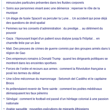
minuscules particules présentes dans les fluides corporels
Soins aux personnes vivant avec une démence : repenser le rôle de la
musique
Un étage de fusée SpaceX va percuter la Lune… Un accident qui pose déjà
des questions de droit spatial
Femmes sur les conseils d’administration : du prestige… au détriment du
pouvoir
Gaza : l'éprouvant trajet d'un patient sous dialyse jusqu'à l'hôpital… en
charrette tirée par un âne
Mali. Des preuves de crimes de guerre commis par des groupes armés dans l
région de Gao
Des empereurs romains à Donald Trump : quand les dirigeants politiques se
montrent dans les enceintes sportives
Forces de l’ordre et recours aux armes : comment la Révolution française a
posé les termes du débat
Une icône méconnue du marronnage : Selomoh del Castilho et le capitaine
Broos
Ils prétendaient revenir de Terre sainte : comment les poètes médiévaux
démasquaient les faux pèlerins
Sénégal : comment le football est passé d’un héritage colonial à une passion
nationale
Arabie saoudite : nouvelles exécutions de migrants éthiopiens