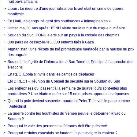
huit pays africains
Liban : Le meurtre d’une journaliste par Israël était un crime de guerre
manifeste
En Haïti, les gangs infligent des souffrances « inimaginables »
Hiroshima, 81 ans après : l'ONU alerte sur le retour du risque nucléaire
Soudan du Sud : l’ONU alerte sur un pays à la croisée des chemins
300 jours de cessez-le-feu, 300 enfants tués à Gaza
Afghanistan : une récolte de blé prometteuse menacée par la hausse du prix
des engrais
Soutenir l’intégrité de l’information à Sao Tomé-et-Principe à l’approche des
élections
En RDC, Ebola s’invite dans les camps de déplacés
EN DIRECT - Réunion du Conseil de sécurité sur le Soudan du Sud
Les entreprises qui passent à la semaine de quatre jours sont-elles plus
productives ? Une étude menée sur 15 entreprises apporte des réponses
Quand la paix devient suspecte : pourquoi Peter Thiel voit le pape comme
l’Antéchrist
La guerre contre les houthistes du Yémen peut-elle détourner Riyad du
Soudan ?
Pourquoi le vote des personnes détenues doit être préservé
Pourquoi certains chocolats ne fondent-ils pas malgré la chaleur ?