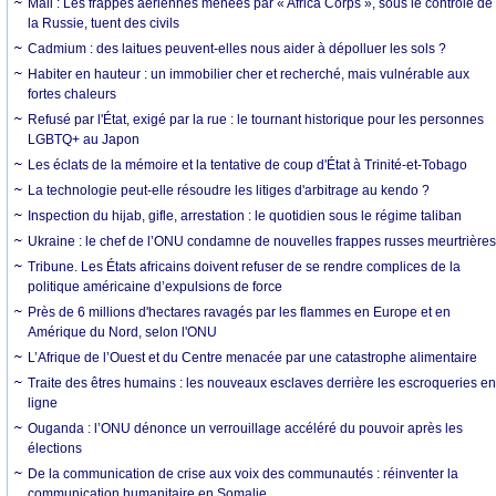
Mali : Les frappes aériennes menées par « Africa Corps », sous le contrôle de
la Russie, tuent des civils
Cadmium : des laitues peuvent-elles nous aider à dépolluer les sols ?
Habiter en hauteur : un immobilier cher et recherché, mais vulnérable aux
fortes chaleurs
Refusé par l'État, exigé par la rue : le tournant historique pour les personnes
LGBTQ+ au Japon
Les éclats de la mémoire et la tentative de coup d'État à Trinité-et-Tobago
La technologie peut-elle résoudre les litiges d'arbitrage au kendo ?
Inspection du hijab, gifle, arrestation : le quotidien sous le régime taliban
Ukraine : le chef de l’ONU condamne de nouvelles frappes russes meurtrière
Tribune. Les États africains doivent refuser de se rendre complices de la
politique américaine d’expulsions de force
Près de 6 millions d'hectares ravagés par les flammes en Europe et en
Amérique du Nord, selon l'ONU
L’Afrique de l’Ouest et du Centre menacée par une catastrophe alimentaire
Traite des êtres humains : les nouveaux esclaves derrière les escroqueries e
ligne
Ouganda : l’ONU dénonce un verrouillage accéléré du pouvoir après les
élections
De la communication de crise aux voix des communautés : réinventer la
communication humanitaire en Somalie