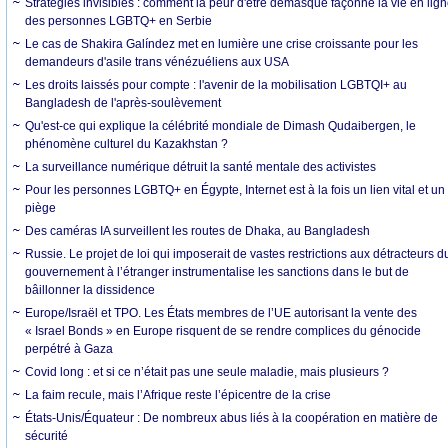
Stratégies invisibles : comment la peur d'être démasqué façonne la vie en lig
des personnes LGBTQ+ en Serbie
Le cas de Shakira Galíndez met en lumière une crise croissante pour les
demandeurs d'asile trans vénézuéliens aux USA
Les droits laissés pour compte : l'avenir de la mobilisation LGBTQI+ au
Bangladesh de l'après-soulèvement
Qu'est-ce qui explique la célébrité mondiale de Dimash Qudaibergen, le
phénomène culturel du Kazakhstan ?
La surveillance numérique détruit la santé mentale des activistes
Pour les personnes LGBTQ+ en Égypte, Internet est à la fois un lien vital et un
piège
Des caméras IA surveillent les routes de Dhaka, au Bangladesh
Russie. Le projet de loi qui imposerait de vastes restrictions aux détracteurs d
gouvernement à l’étranger instrumentalise les sanctions dans le but de
bâillonner la dissidence
Europe/Israël et TPO. Les États membres de l’UE autorisant la vente des
« Israel Bonds » en Europe risquent de se rendre complices du génocide
perpétré à Gaza
Covid long : et si ce n’était pas une seule maladie, mais plusieurs ?
La faim recule, mais l’Afrique reste l’épicentre de la crise
États-Unis/Équateur : De nombreux abus liés à la coopération en matière de
sécurité