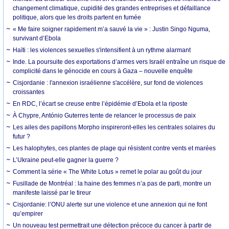
changement climatique, cupidité des grandes entreprises et défaillance
politique, alors que les droits partent en fumée
« Me faire soigner rapidement m’a sauvé la vie » : Justin Singo Nguma,
survivant d’Ebola
Haïti : les violences sexuelles s'intensifient à un rythme alarmant
Inde. La poursuite des exportations d’armes vers Israël entraîne un risque de
complicité dans le génocide en cours à Gaza – nouvelle enquête
Cisjordanie : l'annexion israélienne s'accélère, sur fond de violences
croissantes
En RDC, l’écart se creuse entre l’épidémie d’Ebola et la riposte
À Chypre, António Guterres tente de relancer le processus de paix
Les ailes des papillons Morpho inspireront-elles les centrales solaires du
futur ?
Les halophytes, ces plantes de plage qui résistent contre vents et marées
L’Ukraine peut-elle gagner la guerre ?
Comment la série « The White Lotus » remet le polar au goût du jour
Fusillade de Montréal : la haine des femmes n’a pas de parti, montre un
manifeste laissé par le tireur
Cisjordanie: l’ONU alerte sur une violence et une annexion qui ne font
qu’empirer
Un nouveau test permettrait une détection précoce du cancer à partir de