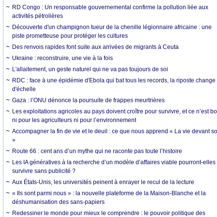
RD Congo : Un responsable gouvernemental confirme la pollution liée aux
activités pétrolières
Découverte d'un champignon tueur de la chenille légionnaire africaine : une
piste prometteuse pour protéger les cultures
Des renvois rapides font suite aux arrivées de migrants à Ceuta
Ukraine : reconstruire, une vie à la fois
L'allaitement, un geste naturel qui ne va pas toujours de soi
RDC : face à une épidémie d'Ebola qui bat tous les records, la riposte change
d'échelle
Gaza : l’ONU dénonce la poursuite de frappes meurtrières
Les exploitations agricoles au pays doivent croître pour survivre, et ce n’est b
ni pour les agriculteurs ni pour l’environnement
Accompagner la fin de vie et le deuil : ce que nous apprend « La vie devant so
»
Route 66 : cent ans d’un mythe qui ne raconte pas toute l’histoire
Les IA génératives à la recherche d’un modèle d’affaires viable pourront-elles
survivre sans publicité ?
Aux États-Unis, les universités peinent à enrayer le recul de la lecture
« Ils sont parmi nous » : la nouvelle plateforme de la Maison-Blanche et la
déshumanisation des sans-papiers
Redessiner le monde pour mieux le comprendre : le pouvoir politique des