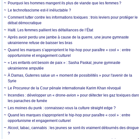
Pourquoi les hommes mangent ils plus de viande que les femmes ?
Le technofascisme est-il inéluctable ?
Comment lutter contre les informations toxiques : trois leviers pour protéger le
débat démocratique
Haïti. Les femmes pallient les défaillances de l’État
Après avoir perdu une jambe à cause de la guerre, une jeune gymnaste
ukrainienne refuse de baisser les bras
Quand les marques s’approprient le hip-hop pour paraître « cool » : entre
opportunisme et engagement culturel
« Les enfants ont besoin de paix » : Sasha Paskal, jeune gymnaste
ukrainienne amputée
À Damas, Guterres salue un « moment de possibilités » pour l'avenir de la
Syrie
Le Procureur de la Cour pénale internationale Karim Khan révoqué
Incendies : développer un « drone-avion » pour détecter les gaz toxiques dan
les panaches de fumée
Les moines du punk : connaissez-vous la culture straight edge ?
Quand les marques s'approprient le hip-hop pour paraître « cool » : entre
opportunisme et engagement culturel
Alcool, tabac, cannabis : les jeunes se sont-ils vraiment détournés des drogue
?