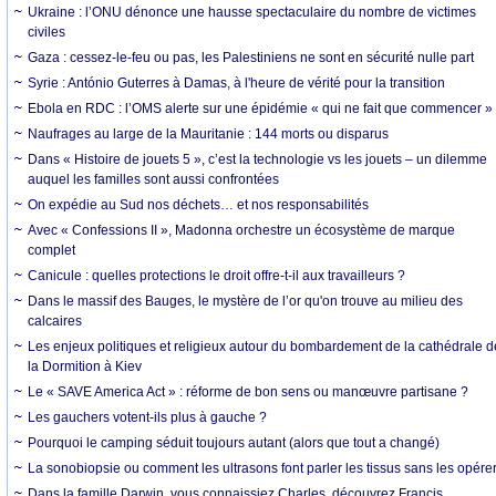
Ukraine : l’ONU dénonce une hausse spectaculaire du nombre de victimes
civiles
Gaza : cessez-le-feu ou pas, les Palestiniens ne sont en sécurité nulle part
Syrie : António Guterres à Damas, à l'heure de vérité pour la transition
Ebola en RDC : l’OMS alerte sur une épidémie « qui ne fait que commencer »
Naufrages au large de la Mauritanie : 144 morts ou disparus
Dans « Histoire de jouets 5 », c’est la technologie vs les jouets – un dilemme
auquel les familles sont aussi confrontées
On expédie au Sud nos déchets… et nos responsabilités
Avec « Confessions II », Madonna orchestre un écosystème de marque
complet
Canicule : quelles protections le droit offre-t-il aux travailleurs ?
Dans le massif des Bauges, le mystère de l’or qu'on trouve au milieu des
calcaires
Les enjeux politiques et religieux autour du bombardement de la cathédrale d
la Dormition à Kiev
Le « SAVE America Act » : réforme de bon sens ou manœuvre partisane ?
Les gauchers votent-ils plus à gauche ?
Pourquoi le camping séduit toujours autant (alors que tout a changé)
La sonobiopsie ou comment les ultrasons font parler les tissus sans les opére
Dans la famille Darwin, vous connaissiez Charles, découvrez Francis