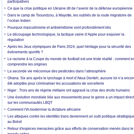
participatives
Ce que la crise politique en Ukraine dit de l’avenir de la défense européenne
Dans le camp de Tsoundzou, à Mayotte, les oubliés de la route migratoire de
l’océan Indien
Pourquoi masculinisme et antisémitisme sont profondément liés
Le découpage technologique, la tactique vaine d’Apple pour esquiver la
régulation
Après les Jeux olympiques de Paris 2024, quel héritage pour la sécurité des
évènements sportifs ?
Le racisme à la Coupe du monde de football est une triste réalité : comment e
comprendre les origines
La seconde vie méconnue des pesticides dans l’atmosphère
Ghana. Six ans après le lynchage à mort d’Akua Denteh, aucune loi n’a encor
été adoptée pour criminaliser les accusations de sorcellerie
Niger : Trois ans de régime militaire ont aggravé la crise des droits humains
Une évolution mondiale liée aux mouvements pour le genre a un impact direc
sur les communautés LBQT
Comment l'IA modernise la dictature africaine
Les attaques contre les identités trans deviennent un outil politique stratégiqu
au Brésil
Retour d'espèces menacées grâce aux efforts de conservation menés dans le
monde entier