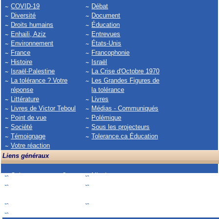
COVID-19
Débat
Diversité
Document
Droits humains
Éducation
Enhaili, Aziz
Entrevues
Environnement
États-Unis
France
Francophonie
Histoire
Israël
Israël-Palestine
La Crise d'Octobre 1970
La tolérance ? Votre
Les Grandes Figures de
réponse
la tolérance
Littérature
Livres
Livres de Victor Teboul
Médias - Communiqués
Point de vue
Polémique
Société
Sous les projecteurs
Témoignage
Tolerance.ca Éducation
Votre réaction
Liens généraux
Qui sommes-nous?
Mission
Collaborateurs
Collaborez et combattez
la pensée unique !
Publicité
Abonnement
Ouvrir une session