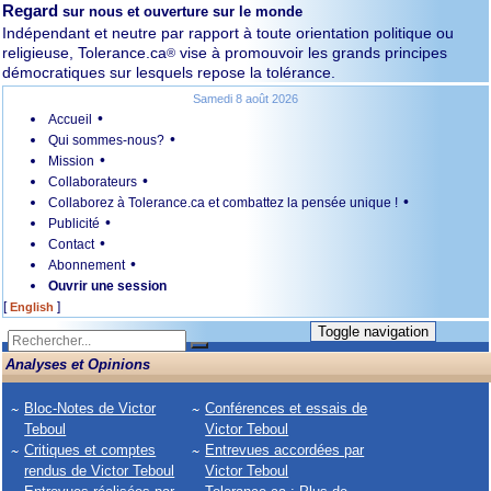
Regard
sur nous et ouverture sur le monde
Indépendant et neutre par rapport à toute orientation politique ou
religieuse, Tolerance.ca
vise à promouvoir les grands principes
®
démocratiques sur lesquels repose la tolérance.
Samedi 8 août 2026
•
Accueil
•
Qui sommes-nous?
•
Mission
•
Collaborateurs
•
Collaborez à Tolerance.ca et combattez la pensée unique !
•
Publicité
•
Contact
•
Abonnement
Ouvrir une session
[
]
English
Toggle navigation
Analyses et Opinions
Bloc-Notes de Victor
Conférences et essais de
Teboul
Victor Teboul
Critiques et comptes
Entrevues accordées par
rendus de Victor Teboul
Victor Teboul