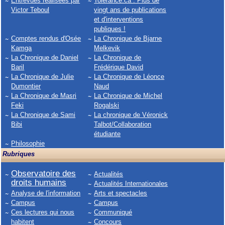
Entrevues réalisées par
Tolerance.ca : Plus de
Victor Teboul
vingt ans de publications
et d'interventions
publiques !
Comptes rendus d'Osée
La Chronique de Bjarne
Kamga
Melkevik
La Chronique de Daniel
La Chronique de
Baril
Frédérique David
La Chronique de Julie
La Chronique de Léonce
Dumontier
Naud
La Chronique de Masri
La Chronique de Michel
Feki
Rogalski
La Chronique de Sami
La chronique de Véronick
Bibi
Talbot/Collaboration
étudiante
Philosophie
Rubriques
Observatoire des
Actualités
droits humains
Actualités Internationales
Analyse de l'information
Arts et spectacles
Campus
Campus
Ces lectures qui nous
Communiqué
habitent
Concours