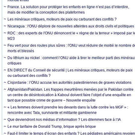
France. La solution pour protéger les enfants en ligne n’est pas d’interdire,
mais de modifier la conception des plateformes
Les minéraux critiques, moteurs de paix ou carburant des conflits ?
Nicaragua : l'ONU déplore de nouvelles atteintes aux droits civils et politiques
RDC : des experts de l'ONU dénoncent le « règne de la terreur » imposé par l
M23
Feu vert pour des routes plus sûres : l'ONU veut réduire de moitié le nombre d
morts et blessés
Du lithium au nickel : comment l’ONU aide à tirer le meilleur parti des minérau
critiques
EN DIRECT du Conseil de sécurité | Les minéraux critiques, moteurs de paix
ou carburant des conflits ?
Cisjordanie : l’ONU accuse les autorités palestiniennes de graves violations
Afghanistan/Pakistan. Les frappes meurtrières menées par le Pakistan contre
un centre de désintoxication à Kaboul doivent faire l’objet d’une enquête en
tant que possible crime de guerre – Nouvelle enquête
« Les femmes doivent prendre les devants dans la lutte contre les MGF » :
rencontre avec Tala, survivante et militante gambienne
Que deviendront nos médias d’information ? Les dilemmes face à l’IA
Le mur tarifaire de Donald Trump, brique après brique
Faut-il limiter le temps d’écran des enfants ? Les pédiatres américains revoien