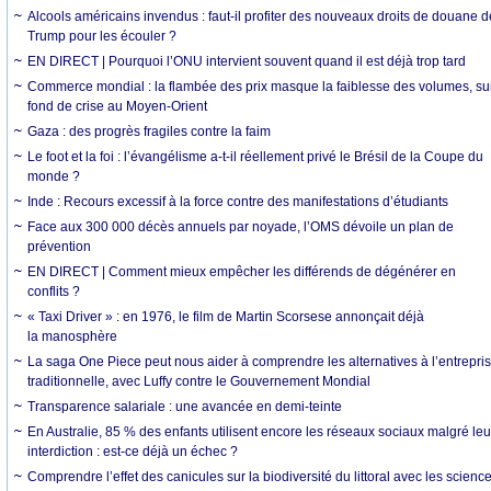
Alcools américains invendus : faut-il profiter des nouveaux droits de douane d
Trump pour les écouler ?
EN DIRECT | Pourquoi l’ONU intervient souvent quand il est déjà trop tard
Commerce mondial : la flambée des prix masque la faiblesse des volumes, su
fond de crise au Moyen-Orient
Gaza : des progrès fragiles contre la faim
Le foot et la foi : l’évangélisme a-t-il réellement privé le Brésil de la Coupe du
monde ?
Inde : Recours excessif à la force contre des manifestations d’étudiants
Face aux 300 000 décès annuels par noyade, l’OMS dévoile un plan de
prévention
EN DIRECT | Comment mieux empêcher les différends de dégénérer en
conflits ?
« Taxi Driver » : en 1976, le film de Martin Scorsese annonçait déjà
la manosphère
La saga One Piece peut nous aider à comprendre les alternatives à l’entrepri
traditionnelle, avec Luffy contre le Gouvernement Mondial
Transparence salariale : une avancée en demi-teinte
En Australie, 85 % des enfants utilisent encore les réseaux sociaux malgré leu
interdiction : est-ce déjà un échec ?
Comprendre l’effet des canicules sur la biodiversité du littoral avec les scienc