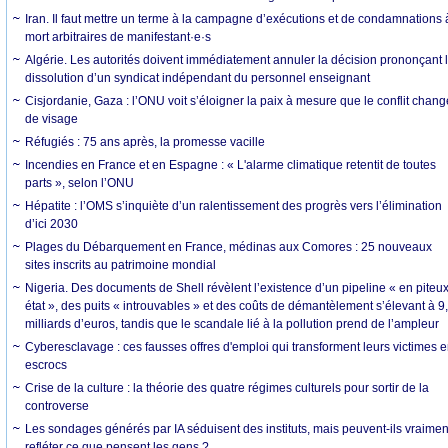
Iran. Il faut mettre un terme à la campagne d’exécutions et de condamnations 
mort arbitraires de manifestant·e·s
Algérie. Les autorités doivent immédiatement annuler la décision prononçant 
dissolution d’un syndicat indépendant du personnel enseignant
Cisjordanie, Gaza : l’ONU voit s’éloigner la paix à mesure que le conflit chang
de visage
Réfugiés : 75 ans après, la promesse vacille
Incendies en France et en Espagne : « L'alarme climatique retentit de toutes
parts », selon l’ONU
Hépatite : l’OMS s’inquiète d’un ralentissement des progrès vers l’élimination
d’ici 2030
Plages du Débarquement en France, médinas aux Comores : 25 nouveaux
sites inscrits au patrimoine mondial
Nigeria. Des documents de Shell révèlent l’existence d’un pipeline « en piteu
état », des puits « introuvables » et des coûts de démantèlement s’élevant à 9
milliards d’euros, tandis que le scandale lié à la pollution prend de l’ampleur
Cyberesclavage : ces fausses offres d'emploi qui transforment leurs victimes 
escrocs
Crise de la culture : la théorie des quatre régimes culturels pour sortir de la
controverse
Les sondages générés par IA séduisent des instituts, mais peuvent-ils vraimen
refléter ce que pensent les gens ?