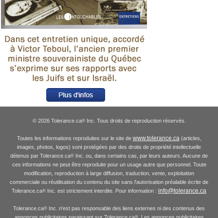
© 2026 Tolerance.ca
Inc. Tous droits de reproduction réservés.
®
www.tolerance.ca
Toutes les informations reproduites sur le site de
(articles,
images, photos, logos) sont protégées par des droits de propriété intellectuelle
détenus par Tolerance.ca
Inc. ou, dans certains cas, par leurs auteurs. Aucune de
®
ces informations ne peut être reproduite pour un usage autre que personnel. Toute
modification, reproduction à large diffusion, traduction, vente, exploitation
commerciale ou réutilisation du contenu du site sans l'autorisation préalable écrite de
info@tolerance.ca
Tolerance.ca
Inc. est strictement interdite. Pour information :
®
Tolerance.ca
Inc. n'est pas responsable des liens externes ni des contenus des
®
annonces publicitaires paraissant sur Tolerance.ca
. Les annonces publicitaires
®