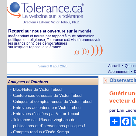
Directeur / Éditeur: Victor Teboul, Ph.D.
Regard
sur nous et ouverture sur le monde
Indépendant et neutre par rapport à toute orientation
politique ou religieuse, Tolerance.ca
vise à promouvoir
®
les grands principes démocratiques
sur lesquels repose la tolérance.
•
Accueil
Qui s
Samedi 8 août 2026
•
Abonnement
O
Observatoi
Analyses et Opinions
Bloc-Notes de Victor Teboul
Guérir un
Conférences et essais de Victor Teboul
vecteur d
Critiques et comptes rendus de Victor Teboul
Entrevues accordées par Victor Teboul
par Emi Lecre
Entrevues réalisées par Victor Teboul
Partage
Fa
Tolerance.ca : Plus de vingt ans de
publications et d'interventions publiques !
Comptes rendus d'Osée Kamga