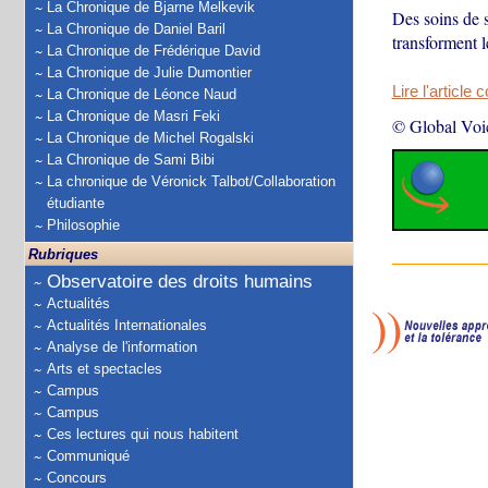
La Chronique de Bjarne Melkevik
Des soins de sa
La Chronique de Daniel Baril
transforment l
La Chronique de Frédérique David
La Chronique de Julie Dumontier
Lire l'article 
La Chronique de Léonce Naud
La Chronique de Masri Feki
© Global Voi
La Chronique de Michel Rogalski
La Chronique de Sami Bibi
La chronique de Véronick Talbot/Collaboration
étudiante
Philosophie
Rubriques
Observatoire des droits humains
Actualités
Actualités Internationales
Analyse de l'information
Arts et spectacles
Campus
Campus
Ces lectures qui nous habitent
Communiqué
Concours