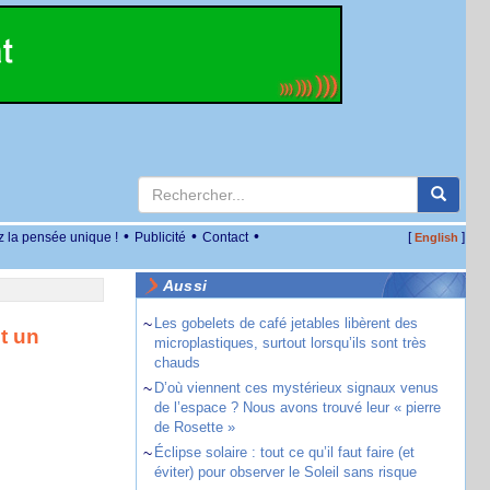
•
•
•
z la pensée unique !
Publicité
Contact
[
]
English
Aussi
~
Les gobelets de café jetables libèrent des
t un
microplastiques, surtout lorsqu’ils sont très
chauds
~
D’où viennent ces mystérieux signaux venus
de l’espace ? Nous avons trouvé leur « pierre
de Rosette »
~
Éclipse solaire : tout ce qu’il faut faire (et
éviter) pour observer le Soleil sans risque