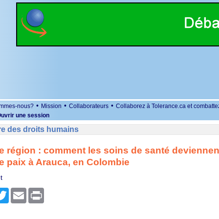
•
•
•
ommes-nous?
Mission
Collaborateurs
Collaborez à Tolerance.ca et combatte
uvrir une session
re des droits humains
e région : comment les soins de santé deviennen
e paix à Arauca, en Colombie
t
r
cebook
Twitter
Email
Print