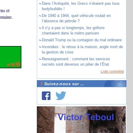
~
Dans l’Antiquité, les Grecs n’étaient pas tous
bodybuildés !
ns et
~
De 1940 à 1944, quel véhicule roulait en
omaine.
l’absence de pétrole ?
~
Il n’y a pas si longtemps, les grillons
chantaient dans le métro parisien
~
Donald Trump ou la contagion du mal ordinaire
~
Incendies : le retour à la maison, angle mort de
la gestion de crise
~
Renseignement : comment les services
secrets sont devenus un pilier de l’État
Liste complète
Suivez-nous sur ...