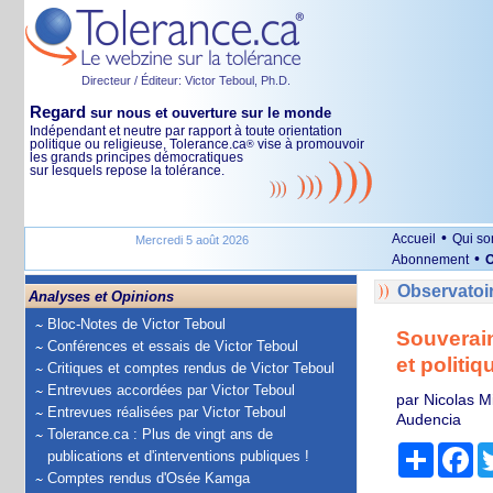
Directeur / Éditeur: Victor Teboul, Ph.D.
Regard
sur nous et ouverture sur le monde
Indépendant et neutre par rapport à toute orientation
politique ou religieuse, Tolerance.ca
vise à promouvoir
®
les grands principes démocratiques
sur lesquels repose la tolérance.
•
Accueil
Qui s
Mercredi 5 août 2026
•
Abonnement
O
Observatoi
Analyses et Opinions
Bloc-Notes de Victor Teboul
Souverain
Conférences et essais de Victor Teboul
et politiq
Critiques et comptes rendus de Victor Teboul
Entrevues accordées par Victor Teboul
par Nicolas M
Entrevues réalisées par Victor Teboul
Audencia
Tolerance.ca : Plus de vingt ans de
Partage
Fa
publications et d'interventions publiques !
Comptes rendus d'Osée Kamga