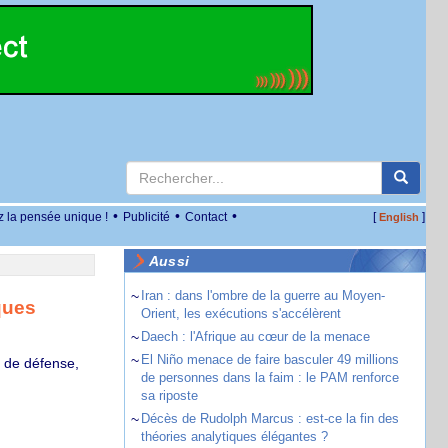
•
•
•
z la pensée unique !
Publicité
Contact
[
]
English
Aussi
~
Iran : dans l'ombre de la guerre au Moyen-
ques
Orient, les exécutions s'accélèrent
~
Daech : l'Afrique au cœur de la menace
~
El Niño menace de faire basculer 49 millions
t de défense,
de personnes dans la faim : le PAM renforce
sa riposte
~
Décès de Rudolph Marcus : est-ce la fin des
théories analytiques élégantes ?