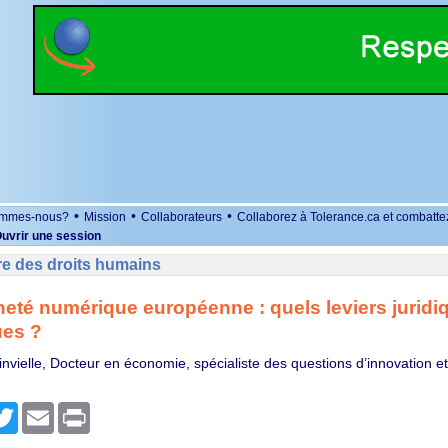
•
•
•
ommes-nous?
Mission
Collaborateurs
Collaborez à Tolerance.ca et combatte
uvrir une session
re des droits humains
eté numérique européenne : quels leviers juridi
ues ?
invielle, Docteur en économie, spécialiste des questions d’innovation e
r
cebook
Twitter
Email
Print