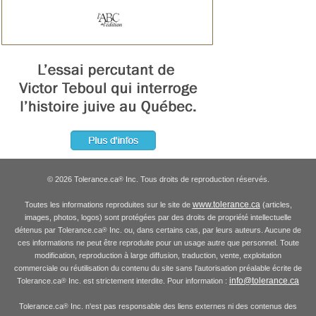
© 2026 Tolerance.ca
Inc. Tous droits de reproduction réservés.
®
www.tolerance.ca
Toutes les informations reproduites sur le site de
(articles,
images, photos, logos) sont protégées par des droits de propriété intellectuelle
détenus par Tolerance.ca
Inc. ou, dans certains cas, par leurs auteurs. Aucune de
®
ces informations ne peut être reproduite pour un usage autre que personnel. Toute
modification, reproduction à large diffusion, traduction, vente, exploitation
commerciale ou réutilisation du contenu du site sans l'autorisation préalable écrite de
info@tolerance.ca
Tolerance.ca
Inc. est strictement interdite. Pour information :
®
Tolerance.ca
Inc. n'est pas responsable des liens externes ni des contenus des
®