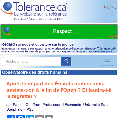
[
]
English
Directeur / Éditeur: Victor Teboul, Ph.D.
Regard
sur nous et ouverture sur le monde
Indépendant et neutre par rapport à toute orientation politique ou religieuse, Tolerance.ca
®
vise à promouvoir les grands principes démocratiques sur lesquels repose la tolérance.
Toggl
naviga
Observatoire des droits humains
Après le départ des Émirats arabes unis,
assiste-t-on à la fin de l’Opep ? Et faudra-t-il
la regretter ?
par Patrice Geoffron, Professeur d'Economie, Université Paris
Dauphine – PSL
Partager
Facebook
Twitter
Email
Print