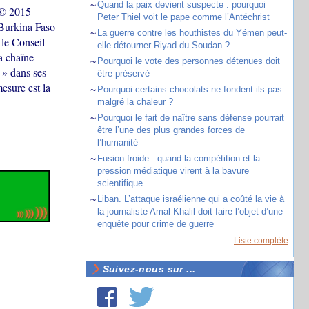
~
Quand la paix devient suspecte : pourquoi
 © 2015
Peter Thiel voit le pape comme l’Antéchrist
 Burkina Faso
~
La guerre contre les houthistes du Yémen peut-
 le Conseil
elle détourner Riyad du Soudan ?
a chaîne
~
Pourquoi le vote des personnes détenues doit
 » dans ses
être préservé
esure est la
~
Pourquoi certains chocolats ne fondent-ils pas
malgré la chaleur ?
~
Pourquoi le fait de naître sans défense pourrait
être l’une des plus grandes forces de
l’humanité
~
Fusion froide : quand la compétition et la
pression médiatique virent à la bavure
scientifique
~
Liban. L’attaque israélienne qui a coûté la vie à
la journaliste Amal Khalil doit faire l’objet d’une
enquête pour crime de guerre
Liste complète
Suivez-nous sur ...