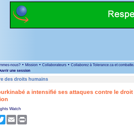
•
•
•
ommes-nous?
Mission
Collaborateurs
Collaborez à Tolerance.ca et combatte
uvrir une session
re des droits humains
urkinabé a intensifié ses attaques contre le droit
ion
ghts Watch
r
cebook
Twitter
Email
Print