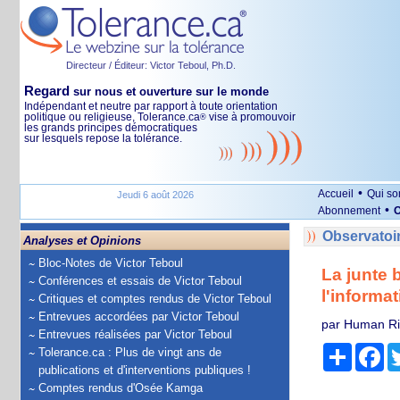
Directeur / Éditeur: Victor Teboul, Ph.D.
Regard
sur nous et ouverture sur le monde
Indépendant et neutre par rapport à toute orientation
politique ou religieuse, Tolerance.ca
vise à promouvoir
®
les grands principes démocratiques
sur lesquels repose la tolérance.
•
Accueil
Qui s
Jeudi 6 août 2026
•
Abonnement
O
Observatoi
Analyses et Opinions
Bloc-Notes de Victor Teboul
La junte b
Conférences et essais de Victor Teboul
l'informat
Critiques et comptes rendus de Victor Teboul
Entrevues accordées par Victor Teboul
par Human Ri
Entrevues réalisées par Victor Teboul
Partage
Fa
Tolerance.ca : Plus de vingt ans de
publications et d'interventions publiques !
Comptes rendus d'Osée Kamga