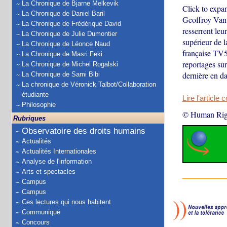
La Chronique de Bjarne Melkevik
Click to expa
La Chronique de Daniel Baril
Geoffroy Van 
La Chronique de Frédérique David
resserrent leu
La Chronique de Julie Dumontier
supérieur de 
La Chronique de Léonce Naud
française TV5
La Chronique de Masri Feki
reportages sur
La Chronique de Michel Rogalski
dernière en d
La Chronique de Sami Bibi
La chronique de Véronick Talbot/Collaboration
étudiante
Lire l'article 
Philosophie
© Human Rig
Rubriques
Observatoire des droits humains
Actualités
Actualités Internationales
Analyse de l'information
Arts et spectacles
Campus
Campus
Ces lectures qui nous habitent
Communiqué
Concours