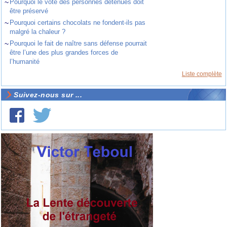
~
Pourquoi le vote des personnes détenues doit
être préservé
~
Pourquoi certains chocolats ne fondent-ils pas
malgré la chaleur ?
~
Pourquoi le fait de naître sans défense pourrait
être l’une des plus grandes forces de
l’humanité
Liste complète
Suivez-nous sur ...