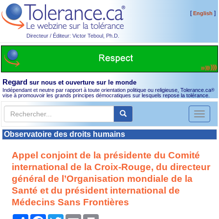
[
]
English
Directeur / Éditeur: Victor Teboul, Ph.D.
Regard
sur nous et ouverture sur le monde
Indépendant et neutre par rapport à toute orientation politique ou religieuse, Tolerance.ca
®
vise à promouvoir les grands principes démocratiques sur lesquels repose la tolérance.
Toggl
naviga
Observatoire des droits humains
Appel conjoint de la présidente du Comité
international de la Croix-Rouge, du directeur
général de l’Organisation mondiale de la
Santé et du président international de
Médecins Sans Frontières
Partager
Facebook
Twitter
Email
Print