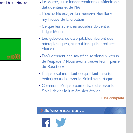
nent à atteindre
~
Le Maroc, futur leader continental africain des
data centers et de l’IA
~
L’atelier Nawak, ou les ressorts des lieux
mythiques de la création
~
Ce que les sciences sociales doivent à
Edgar Morin
~
Les gobelets de café jetables libèrent des
microplastiques, surtout lorsqu’ils sont très
chauds
~
D’où viennent ces mystérieux signaux venus
de l’espace ? Nous avons trouvé leur « pierre
de Rosette »
~
Éclipse solaire : tout ce qu’il faut faire (et
éviter) pour observer le Soleil sans risque
~
Comment l’éclipse permettra d’observer le
Soleil dévier la lumière des étoiles
Liste complète
Suivez-nous sur ...