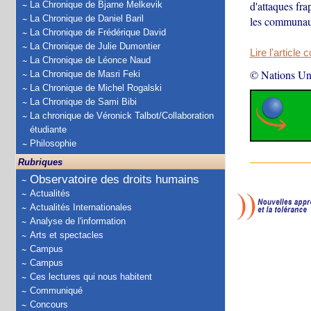
d'attaques fra
La Chronique de Bjarne Melkevik
La Chronique de Daniel Baril
les communaut
La Chronique de Frédérique David
La Chronique de Julie Dumontier
Lire l'article 
La Chronique de Léonce Naud
© Nations Un
La Chronique de Masri Feki
La Chronique de Michel Rogalski
La Chronique de Sami Bibi
La chronique de Véronick Talbot/Collaboration
étudiante
Philosophie
Rubriques
Observatoire des droits humains
Actualités
Actualités Internationales
Analyse de l'information
Arts et spectacles
Campus
Campus
Ces lectures qui nous habitent
Communiqué
Concours