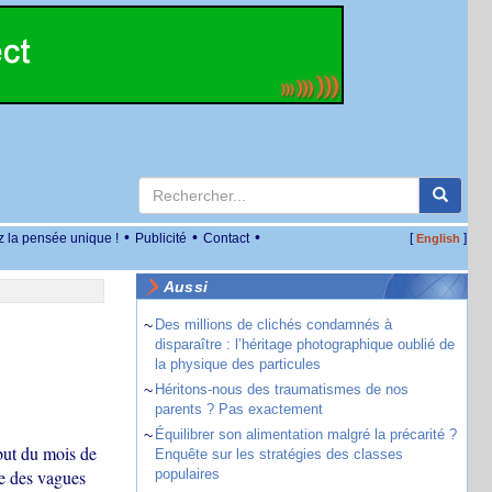
•
•
•
z la pensée unique !
Publicité
Contact
[
]
English
Aussi
~
Des millions de clichés condamnés à
disparaître : l’héritage photographique oublié de
la physique des particules
~
Héritons-nous des traumatismes de nos
parents ? Pas exactement
~
Équilibrer son alimentation malgré la précarité ?
ébut du mois de
Enquête sur les stratégies des classes
e des vagues
populaires