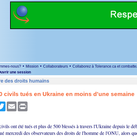
•
•
•
ommes-nous?
Mission
Collaborateurs
Collaborez à Tolerance.ca et combatte
uvrir une session
re des droits humains
0 civils tués en Ukraine en moins d'une semaine
r
cebook
Twitter
Email
Print
vils ont été tués et plus de 500 blessés à travers l'Ukraine depuis le d
qué mercredi des observateurs des droits de l'homme de l'ONU, alors qu