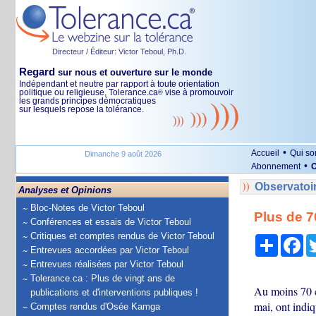
Directeur / Éditeur: Victor Teboul, Ph.D.
Regard
sur nous et ouverture sur le monde
Indépendant et neutre par rapport à toute orientation
politique ou religieuse, Tolerance.ca
vise à promouvoir
®
les grands principes démocratiques
sur lesquels repose la tolérance.
•
Accueil
Qui s
Dimanche 9 août 2026
•
Abonnement
O
Observatoi
Analyses et Opinions
Bloc-Notes de Victor Teboul
Plus de 7
Conférences et essais de Victor Teboul
Critiques et comptes rendus de Victor Teboul
Partage
Fa
Entrevues accordées par Victor Teboul
Entrevues réalisées par Victor Teboul
Tolerance.ca : Plus de vingt ans de
Au moins 70 ci
publications et d'interventions publiques !
mai, ont indi
Comptes rendus d'Osée Kamga