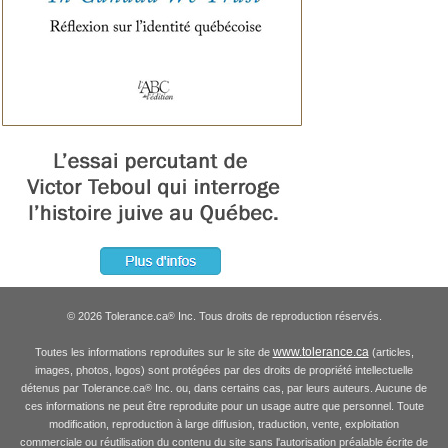
© 2026 Tolerance.ca
Inc. Tous droits de reproduction réservés.
®
www.tolerance.ca
Toutes les informations reproduites sur le site de
(articles,
images, photos, logos) sont protégées par des droits de propriété intellectuelle
détenus par Tolerance.ca
Inc. ou, dans certains cas, par leurs auteurs. Aucune de
®
ces informations ne peut être reproduite pour un usage autre que personnel. Toute
modification, reproduction à large diffusion, traduction, vente, exploitation
commerciale ou réutilisation du contenu du site sans l'autorisation préalable écrite de