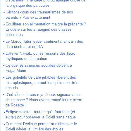
disparaître : l’héritage photographique oublié de
la physique des particules
~
Héritons-nous des traumatismes de nos
parents ? Pas exactement
~
Équilibrer son alimentation malgré la précarité ?
Enquête sur les stratégies des classes
populaires
~
Le Maroc, futur leader continental africain des
data centers et de l’IA
~
L’atelier Nawak, ou les ressorts des lieux
mythiques de la création
~
Ce que les sciences sociales doivent à
Edgar Morin
~
Les gobelets de café jetables libèrent des
microplastiques, surtout lorsqu’ils sont très
chauds
~
D’où viennent ces mystérieux signaux venus
de l’espace ? Nous avons trouvé leur « pierre
de Rosette »
~
Éclipse solaire : tout ce qu’il faut faire (et
éviter) pour observer le Soleil sans risque
~
Comment l’éclipse permettra d’observer le
Soleil dévier la lumière des étoiles