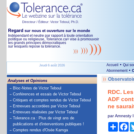
Directeur / Éditeur: Victor Teboul, Ph.D.
Regard
sur nous et ouverture sur le monde
Indépendant et neutre par rapport à toute orientation
politique ou religieuse, Tolerance.ca
vise à promouvoir
®
les grands principes démocratiques
sur lesquels repose la tolérance.
•
Accueil
Qui s
Jeudi 6 août 2026
•
Abonnement
O
Observatoi
Analyses et Opinions
Bloc-Notes de Victor Teboul
RDC. Les 
Conférences et essais de Victor Teboul
ADF contr
Critiques et comptes rendus de Victor Teboul
ne saurai
Entrevues accordées par Victor Teboul
Entrevues réalisées par Victor Teboul
par Amnesty I
Tolerance.ca : Plus de vingt ans de
publications et d'interventions publiques !
Partage
Fa
Comptes rendus d'Osée Kamga