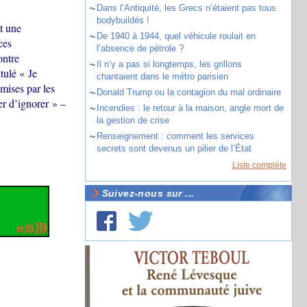
~
Dans l’Antiquité, les Grecs n’étaient pas tous
bodybuildés !
t une
~
De 1940 à 1944, quel véhicule roulait en
ces
l’absence de pétrole ?
ontre
~
Il n’y a pas si longtemps, les grillons
tulé « Je
chantaient dans le métro parisien
mises par les
~
Donald Trump ou la contagion du mal ordinaire
er d’ignorer » –
~
Incendies : le retour à la maison, angle mort de
la gestion de crise
~
Renseignement : comment les services
secrets sont devenus un pilier de l’État
Liste complète
Suivez-nous sur ...