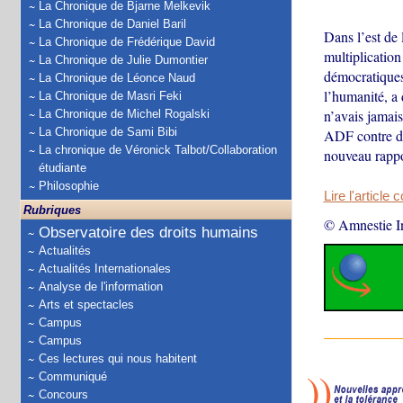
La Chronique de Bjarne Melkevik
La Chronique de Daniel Baril
Dans l’est de
La Chronique de Frédérique David
multiplication
La Chronique de Julie Dumontier
démocratiques
La Chronique de Léonce Naud
l’humanité, a 
La Chronique de Masri Feki
n’avais jamai
La Chronique de Michel Rogalski
La Chronique de Sami Bibi
ADF contre des
La chronique de Véronick Talbot/Collaboration
nouveau rapp
étudiante
Philosophie
Lire l'article 
Rubriques
© Amnestie In
Observatoire des droits humains
Actualités
Actualités Internationales
Analyse de l'information
Arts et spectacles
Campus
Campus
Ces lectures qui nous habitent
Communiqué
Concours