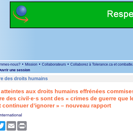
•
•
•
ommes-nous?
Mission
Collaborateurs
Collaborez à Tolerance.ca et combatte
uvrir une session
re des droits humains
atteintes aux droits humains effrénées commises
e des civil·e·s sont des « crimes de guerre que 
t continuer d’ignorer » – nouveau rapport
nternational
r
cebook
Twitter
Email
Print