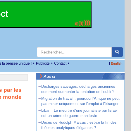
•
•
•
z la pensée unique !
Publicité
Contact
[
]
English
Aussi
~
Décharges sauvages, décharges anciennes :
 par les
comment surmonter la tentation de l’oubli ?
le monde
~
Migration de travail : pourquoi l'Afrique ne peut
pas miser uniquement sur l'emploi à l'étranger
~
Liban : Le meurtre d’une journaliste par Israël
est un crime de guerre manifeste
~
Décès de Rudolph Marcus : est-ce la fin des
théories analytiques élégantes ?