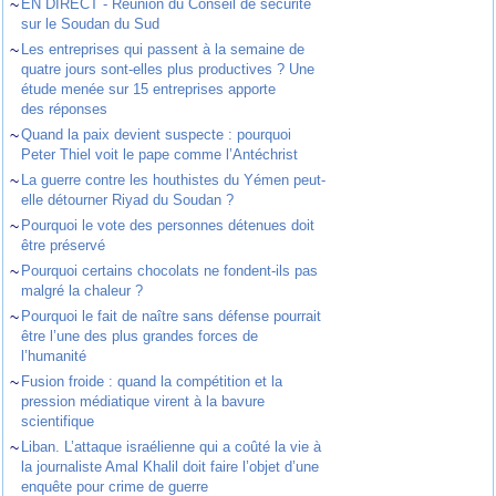
~
EN DIRECT - Réunion du Conseil de sécurité
sur le Soudan du Sud
~
Les entreprises qui passent à la semaine de
quatre jours sont-elles plus productives ? Une
étude menée sur 15 entreprises apporte
des réponses
~
Quand la paix devient suspecte : pourquoi
Peter Thiel voit le pape comme l’Antéchrist
~
La guerre contre les houthistes du Yémen peut-
elle détourner Riyad du Soudan ?
~
Pourquoi le vote des personnes détenues doit
être préservé
~
Pourquoi certains chocolats ne fondent-ils pas
malgré la chaleur ?
~
Pourquoi le fait de naître sans défense pourrait
être l’une des plus grandes forces de
l’humanité
~
Fusion froide : quand la compétition et la
pression médiatique virent à la bavure
scientifique
~
Liban. L’attaque israélienne qui a coûté la vie à
la journaliste Amal Khalil doit faire l’objet d’une
enquête pour crime de guerre