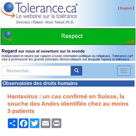
[
]
English
Directeur / Éditeur: Victor Teboul, Ph.D.
Regard
sur nous et ouverture sur le monde
Indépendant et neutre par rapport à toute orientation politique ou religieuse, Tolerance.ca
®
vise à promouvoir les grands principes démocratiques sur lesquels repose la tolérance.
Toggl
naviga
Observatoire des droits humains
Hantavirus : un cas confirmé en Suisse, la
souche des Andes identifiée chez au moins
3 patients
Partager
Facebook
Twitter
Email
Print