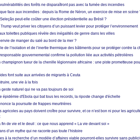
vulnérabilités des forêts ne disparaîtront pas avec la fumée des incendies
tique face aux incendies : depuis la Rome de Néron, un exercice de mise en scène 
 Seleção peut-elle coûter une élection présidentielle au Brésil ?
 Trump veut priver les citoyens d’un puissant levier pour protéger l’environnement
ux toilettes publiques révèle des inégalités de genre dans les villes
 envie de manger du salé au bord de la mer ?
ôle de l’isolation et de l’inertie thermique des bâtiments pour se protéger contre la 
esponsable gouvernemental confirme la pollution liée aux activités pétrolières
 champignon tueur de la chenille légionnaire africaine : une piste prometteuse pou
des font suite aux arrivées de migrants à Ceuta
ruire, une vie à la fois
n geste naturel qui ne va pas toujours de soi
 épidémie d'Ebola qui bat tous les records, la riposte change d'échelle
nonce la poursuite de frappes meurtrières
s agricoles au pays doivent croître pour survivre, et ce n’est bon ni pour les agricul
t
in de vie et le deuil : ce que nous apprend « La vie devant soi »
ans d’un mythe qui ne raconte pas toute l’histoire
es à la recherche d’un modèle d’affaires viable pourront-elles survivre sans publici