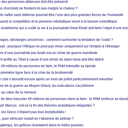
e des personnes détenues doit être préservé
s chocolats ne fondent-ils pas malgré la chaleur ?
 de naître sans défense pourrait être l’une des plus grandes forces de l’humanité
quand la compétition et la pression médiatique virent à la bavure scientifique
 israélienne qui a coûté la vie à la journaliste Amal Khalil doit faire l’objet d’une e
ges, décharges anciennes : comment surmonter la tentation de l’oubli ?
vail : pourquoi l'Afrique ne peut pas miser uniquement sur l'emploi à l'étranger
re d’une journaliste par Israël est un crime de guerre manifeste
nt arrêté au Tibet à cause d’une photo du dalaï-lama doit être libéré
49 millions de personnes de faim, le PAM intensifie sa riposte
 première ligne face à la crise de la biodiversité
n civil s’alourdit encore après un mois de juillet particulièrement meurtrier
bre de la guerre au Moyen-Orient, les exécutions s'accélèrent
ue au cœur de la menace
e faire basculer 49 millions de personnes dans la faim : le PAM renforce sa ripos
h Marcus : est-ce la fin des théories analytiques élégantes ?
, les Grecs n’étaient pas tous bodybuildés !
 quel véhicule roulait en l’absence de pétrole ?
longtemps, les grillons chantaient dans le métro parisien