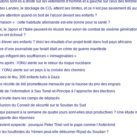
utons sont-ils à droite sur les vêtements d’homme et à gauche sur ceux des femme
des Landes, le stockage de CO₂ atteint ses limites, et ce n’est pas seulement dû au
aire attention quand on boit de l'alcool devant ses enfants ?
 maison » : cette habitude allemande est-elle bonne pour la santé ?
le Japon et l’Italie peuvent-ils réussir leur avion de combat de sixième génération
res ont échoué ?
ever ses enfants ? Voici les résultats d'un projet testé dans huit pays africains
re d’une journaliste par Israël était un crime de guerre manifeste
ngs infligent des souffrances « inimaginables »
s après : l'ONU alerte sur le retour du risque nucléaire
 l’ONU alerte sur un pays à la croisée des chemins
ssez-le-feu, 300 enfants tués à Gaza
ne récolte de blé prometteuse menacée par la hausse du prix des engrais
rité de l’information à Sao Tomé-et-Principe à l’approche des élections
’invite dans les camps de déplacés
union du Conseil de sécurité sur le Soudan du Sud
 qui passent à la semaine de quatre jours sont-elles plus productives ? Une étude
apporte des réponses
vient suspecte : pourquoi Peter Thiel voit le pape comme l’Antéchrist
e les houthistes du Yémen peut-elle détourner Riyad du Soudan ?