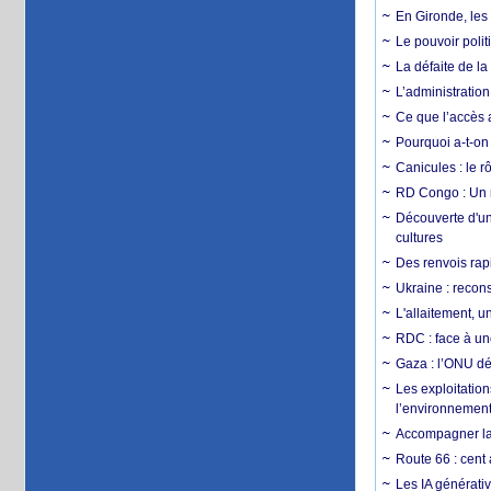
En Gironde, les 
Le pouvoir poli
La défaite de la
L’administration
Ce que l’accès a
Pourquoi a-t-on
Canicules : le r
RD Congo : Un r
Découverte d'un
cultures
Des renvois rapi
Ukraine : reconst
L'allaitement, u
RDC : face à une
Gaza : l’ONU dé
Les exploitation
l’environnemen
Accompagner la f
Route 66 : cent 
Les IA générativ