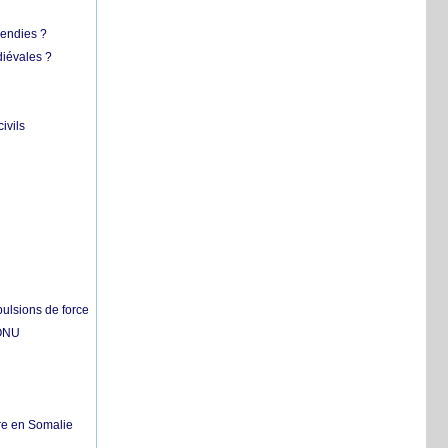
cendies ?
diévales ?
ivils
pulsions de force
'ONU
re en Somalie