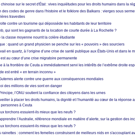
hinoise sur le secret d'État : vives inquiétudes pour les droits humains dans la r
 des codes de genre dans l'histoire et le folklore des Balkans : vierges sous serment
ières travesties
lte contre un tourisme qui dépossède les habitants de leur territoire
nb, qui sont les gagnants de la location de courte durée à La Rochelle ?
de la classe moyenne nourrit la colère étudiante
ique : quand un grand physicien se penche sur les « pouvoirs » des sourciers
vail en quartz, à l’origine d’une crise de santé publique aux États-Unis et dans le
est au cœur d’une crise migratoire permanente
 à la frontière de Ceuta a immédiatement servi les intérêts de l’extrême droite es
de est entré « en terrain inconnu »
Guterres alerte contre une guerre aux conséquences mondiales
oi des millions de vies sont en danger
rincipe, l’ONU soutient la confiance des citoyens dans les urnes
 veiller à placer les droits humains, la dignité et l’humanité au cœur de la réponse a
e personnes à Ceuta
ux torchons essuient-ils mieux que les neufs ?
prendre l’Australie, référence mondiale en matière d’alerte, sur la gestion des in
ux torchons essuient-ils mieux que les neufs ?
 rainettes : comment les femelles construisent de meilleurs nids en s'accouplant a