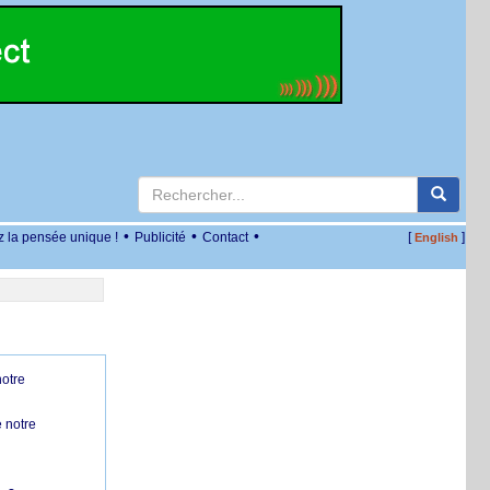
•
•
•
z la pensée unique !
Publicité
Contact
[
]
English
notre
 notre