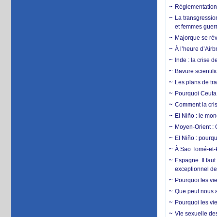
Réglementation c
La transgression
et femmes guerr
Majorque se révo
À l’heure d’Airb
Inde : la crise 
Bavure scientif
Les plans de tra
Pourquoi Ceuta 
Comment la crise
El Niño : le mon
Moyen-Orient : 
El Niño : pourqu
À Sao Tomé-et-P
Espagne. Il faut
exceptionnel d
Pourquoi les vie
Que peut nous ap
Pourquoi les vie
Vie sexuelle des