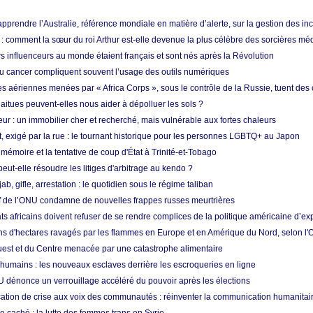
prendre l’Australie, référence mondiale en matière d’alerte, sur la gestion des in
: comment la sœur du roi Arthur est-elle devenue la plus célèbre des sorcières mé
s influenceurs au monde étaient français et sont nés après la Révolution
u cancer compliquent souvent l’usage des outils numériques
es aériennes menées par « Africa Corps », sous le contrôle de la Russie, tuent des c
aitues peuvent-elles nous aider à dépolluer les sols ?
ur : un immobilier cher et recherché, mais vulnérable aux fortes chaleurs
t, exigé par la rue : le tournant historique pour les personnes LGBTQ+ au Japon
 mémoire et la tentative de coup d'État à Trinité-et-Tobago
eut-elle résoudre les litiges d'arbitrage au kendo ?
ab, gifle, arrestation : le quotidien sous le régime taliban
ef de l’ONU condamne de nouvelles frappes russes meurtrières
ts africains doivent refuser de se rendre complices de la politique américaine d’ex
ons d'hectares ravagés par les flammes en Europe et en Amérique du Nord, selon l
Ouest et du Centre menacée par une catastrophe alimentaire
 humains : les nouveaux esclaves derrière les escroqueries en ligne
 dénonce un verrouillage accéléré du pouvoir après les élections
tion de crise aux voix des communautés : réinventer la communication humanitai