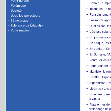
Point de vue
Donald Trump ou
Polémique
Incendies : le r
Société
Renseignement :
Sous les projecteurs
Témoignage
Les robots agri
Tolerance.ca Éducation
Quelles sont les 
Votre réaction
L’éclipse solai
Un journaliste 
En Afrique, les 
Sri Lanka : l’ON
En Somalie, l'IA 
Pourquoi les si
Pour protéger le
Malaisie : le r
En RDC, l’épidé
Afghanistan : le
Liban : six ans 
Union européenn
à Ceuta
Plateformes de
visionnage de p