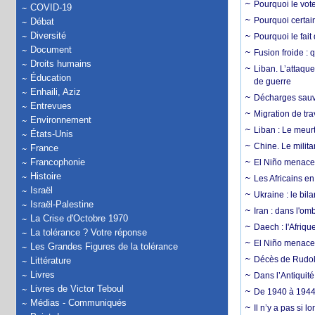
Pourquoi le vot
COVID-19
Pourquoi certain
Débat
Diversité
Pourquoi le fait
Document
Fusion froide : 
Droits humains
Liban. L’attaque
Éducation
de guerre
Enhaili, Aziz
Décharges sauva
Entrevues
Migration de tra
Environnement
Liban : Le meurt
États-Unis
Chine. Le milita
France
Francophonie
El Niño menace 
Histoire
Les Africains en
Israël
Ukraine : le bila
Israël-Palestine
Iran : dans l'om
La Crise d'Octobre 1970
Daech : l'Afriq
La tolérance ? Votre réponse
El Niño menace d
Les Grandes Figures de la tolérance
Décès de Rudolp
Littérature
Livres
Dans l’Antiquité
Livres de Victor Teboul
De 1940 à 1944,
Médias - Communiqués
Il n’y a pas si 