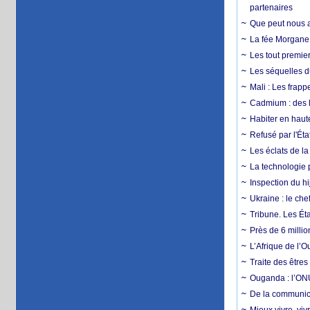
partenaires
Que peut nous ap
La fée Morgane 
Les tout premier
Les séquelles d
Mali : Les frapp
Cadmium : des l
Habiter en haute
Refusé par l'Éta
Les éclats de la
La technologie p
Inspection du hij
Ukraine : le ch
Tribune. Les Éta
Près de 6 milli
L’Afrique de l’
Traite des êtres
Ouganda : l’ONU
De la communica