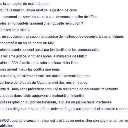
 la contagion du mal ordinaire
etour à la maison, angle mort de la gestion de crise
 comment les services secrets sont devenus un pilier de l’État
coles annoncent-ils vraiment une nouvelle révolution ?
limites de la clim ?
re, un spectacle impressionnant source de mythes et de découvertes scientifiques
condamné à un an de prison au Mali
soins de santé passent aussi par les familles et les communautés
U réclame justice, vingt ans après le massacre de Muttur
aide le PAM à anticiper la faim et mieux cibler l'aide
nges gèrent mieux les conflits que nous
s oiseaux, les vitres anti-collision doivent devenir la norme
envoi forcé de réfugiés du Myanmar met des vies en danger
mie d’Ebola sans précédent propulse la recherche de nouveaux traitements
s coupes dans l’aide aggravent la malnutrition infantile
après l'explosion du port de Beyrouth, la quête de justice reste inachevée
e. Les dirigeant·e·s européens doivent réagir avec humanité et solidarité concerna
 SVOD : quand le consommateur est prêt à payer moins cher son abonnement en 
ublicités