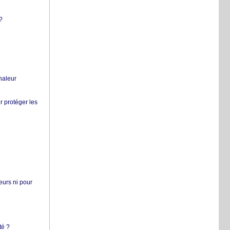
?
chaleur
r protéger les
teurs ni pour
té ?