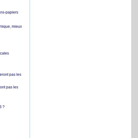
ans-papiers
ermique, mieux
ocales
ront pas les
nt pas les
3 ?