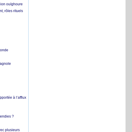
égion ouïghoure
, rôles rituels
 monde
pagnole
pportée à l’afflux
cendies ?
vec plusieurs