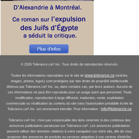
© 2026 Tolerance.ca
Inc. Tous droits de reproduction réservés.
®
www.tolerance.ca
Toutes les informations reproduites sur le site de
(articles,
images, photos, logos) sont protégées par des droits de propriété intellectuelle
détenus par Tolerance.ca
Inc. ou, dans certains cas, par leurs auteurs. Aucune de
®
ces informations ne peut être reproduite pour un usage autre que personnel. Toute
modification, reproduction à large diffusion, traduction, vente, exploitation
commerciale ou réutilisation du contenu du site sans l'autorisation préalable écrite de
info@tolerance.ca
Tolerance.ca
Inc. est strictement interdite. Pour information :
®
Tolerance.ca
Inc. n'est pas responsable des liens externes ni des contenus des
®
annonces publicitaires paraissant sur Tolerance.ca
. Les annonces publicitaires
®
peuvent utiliser des données relatives à votre navigation sur notre site, afin de vous
proposer des annonces de produits ou services adaptées à vos centres d'intérêts.