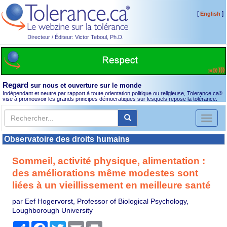
[
]
English
Directeur / Éditeur: Victor Teboul, Ph.D.
Regard
sur nous et ouverture sur le monde
Indépendant et neutre par rapport à toute orientation politique ou religieuse, Tolerance.ca
®
vise à promouvoir les grands principes démocratiques sur lesquels repose la tolérance.
Toggl
naviga
Observatoire des droits humains
Sommeil, activité physique, alimentation :
des améliorations même modestes sont
liées à un vieillissement en meilleure santé
par Eef Hogervorst, Professor of Biological Psychology,
Loughborough University
Partager
Facebook
Twitter
Email
Print