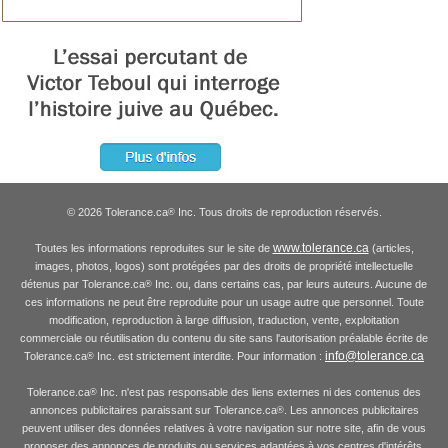
© 2026 Tolerance.ca
Inc. Tous droits de reproduction réservés.
®
www.tolerance.ca
Toutes les informations reproduites sur le site de
(articles,
images, photos, logos) sont protégées par des droits de propriété intellectuelle
détenus par Tolerance.ca
Inc. ou, dans certains cas, par leurs auteurs. Aucune de
®
ces informations ne peut être reproduite pour un usage autre que personnel. Toute
modification, reproduction à large diffusion, traduction, vente, exploitation
commerciale ou réutilisation du contenu du site sans l'autorisation préalable écrite de
info@tolerance.ca
Tolerance.ca
Inc. est strictement interdite. Pour information :
®
Tolerance.ca
Inc. n'est pas responsable des liens externes ni des contenus des
®
annonces publicitaires paraissant sur Tolerance.ca
. Les annonces publicitaires
®
peuvent utiliser des données relatives à votre navigation sur notre site, afin de vous
proposer des annonces de produits ou services adaptées à vos centres d'intérêts.