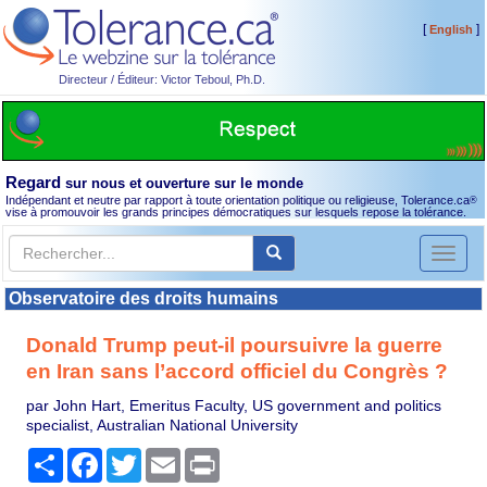
[
]
English
Directeur / Éditeur: Victor Teboul, Ph.D.
Regard
sur nous et ouverture sur le monde
Indépendant et neutre par rapport à toute orientation politique ou religieuse, Tolerance.ca
®
vise à promouvoir les grands principes démocratiques sur lesquels repose la tolérance.
Toggl
naviga
Observatoire des droits humains
Donald Trump peut-il poursuivre la guerre
en Iran sans l’accord officiel du Congrès ?
par John Hart, Emeritus Faculty, US government and politics
specialist, Australian National University
Partager
Facebook
Twitter
Email
Print