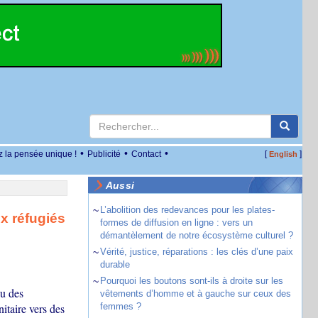
•
•
•
z la pensée unique !
Publicité
Contact
[
]
English
Aussi
~
L’abolition des redevances pour les plates-
x réfugiés
formes de diffusion en ligne : vers un
démantèlement de notre écosystème culturel ?
~
Vérité, justice, réparations : les clés d’une paix
durable
~
Pourquoi les boutons sont-ils à droite sur les
eu des
vêtements d’homme et à gauche sur ceux des
itaire vers des
femmes ?