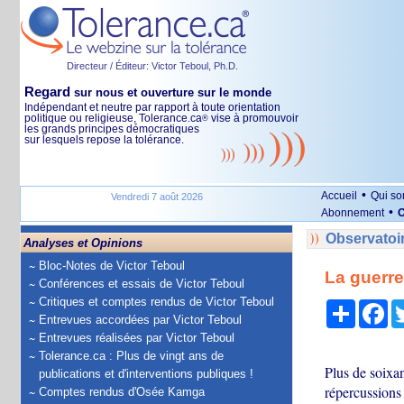
Directeur / Éditeur: Victor Teboul, Ph.D.
Regard
sur nous et ouverture sur le monde
Indépendant et neutre par rapport à toute orientation
politique ou religieuse, Tolerance.ca
vise à promouvoir
®
les grands principes démocratiques
sur lesquels repose la tolérance.
•
Accueil
Qui s
Vendredi 7 août 2026
•
Abonnement
O
Observatoi
Analyses et Opinions
Bloc-Notes de Victor Teboul
La guerre
Conférences et essais de Victor Teboul
Critiques et comptes rendus de Victor Teboul
Partage
Fa
Entrevues accordées par Victor Teboul
Entrevues réalisées par Victor Teboul
Tolerance.ca : Plus de vingt ans de
Plus de soixan
publications et d'interventions publiques !
répercussions 
Comptes rendus d'Osée Kamga