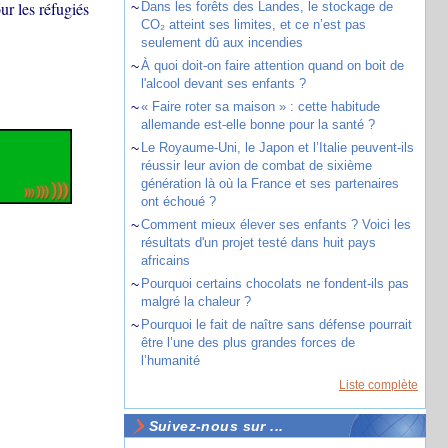
ur les réfugiés
~
Dans les forêts des Landes, le stockage de
CO₂ atteint ses limites, et ce n’est pas
seulement dû aux incendies
~
À quoi doit-on faire attention quand on boit de
l'alcool devant ses enfants ?
~
« Faire roter sa maison » : cette habitude
allemande est-elle bonne pour la santé ?
~
Le Royaume-Uni, le Japon et l’Italie peuvent-ils
réussir leur avion de combat de sixième
génération là où la France et ses partenaires
ont échoué ?
~
Comment mieux élever ses enfants ? Voici les
résultats d'un projet testé dans huit pays
africains
~
Pourquoi certains chocolats ne fondent-ils pas
malgré la chaleur ?
~
Pourquoi le fait de naître sans défense pourrait
être l’une des plus grandes forces de
l’humanité
Liste complète
Suivez-nous sur ...