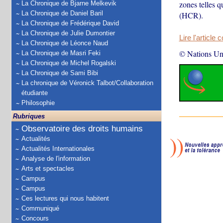
zones telles q
La Chronique de Bjarne Melkevik
La Chronique de Daniel Baril
(HCR).
La Chronique de Frédérique David
La Chronique de Julie Dumontier
Lire l'article 
La Chronique de Léonce Naud
© Nations Un
La Chronique de Masri Feki
La Chronique de Michel Rogalski
La Chronique de Sami Bibi
La chronique de Véronick Talbot/Collaboration
étudiante
Philosophie
Rubriques
Observatoire des droits humains
Actualités
Actualités Internationales
Analyse de l'information
Arts et spectacles
Campus
Campus
Ces lectures qui nous habitent
Communiqué
Concours