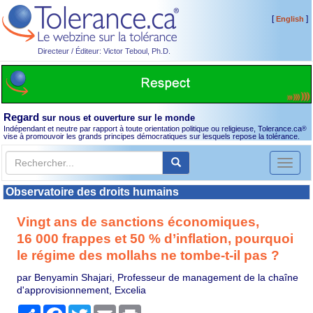
[
]
English
Directeur / Éditeur: Victor Teboul, Ph.D.
Regard
sur nous et ouverture sur le monde
Indépendant et neutre par rapport à toute orientation politique ou religieuse, Tolerance.ca
®
vise à promouvoir les grands principes démocratiques sur lesquels repose la tolérance.
Toggl
naviga
Observatoire des droits humains
Vingt ans de sanctions économiques,
16 000 frappes et 50 % d’inflation, pourquoi
le régime des mollahs ne tombe-t-il pas ?
par Benyamin Shajari, Professeur de management de la chaîne
d'approvisionnement, Excelia
Partager
Facebook
Twitter
Email
Print