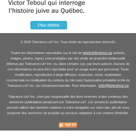
© 2026 Tolerance.ca
Inc. Tous droits de reproduction réservés.
®
www.tolerance.ca
Toutes les informations reproduites sur le site de
(articles,
images, photos, logos) sont protégées par des droits de propriété intellectuelle
détenus par Tolerance.ca
Inc. ou, dans certains cas, par leurs auteurs. Aucune de
®
ces informations ne peut être reproduite pour un usage autre que personnel. Toute
modification, reproduction à large diffusion, traduction, vente, exploitation
commerciale ou réutilisation du contenu du site sans l'autorisation préalable écrite de
info@tolerance.ca
Tolerance.ca
Inc. est strictement interdite. Pour information :
®
Tolerance.ca
Inc. n'est pas responsable des liens externes ni des contenus des
®
annonces publicitaires paraissant sur Tolerance.ca
. Les annonces publicitaires
®
peuvent utiliser des données relatives à votre navigation sur notre site, afin de vous
proposer des annonces de produits ou services adaptées à vos centres d'intérêts.