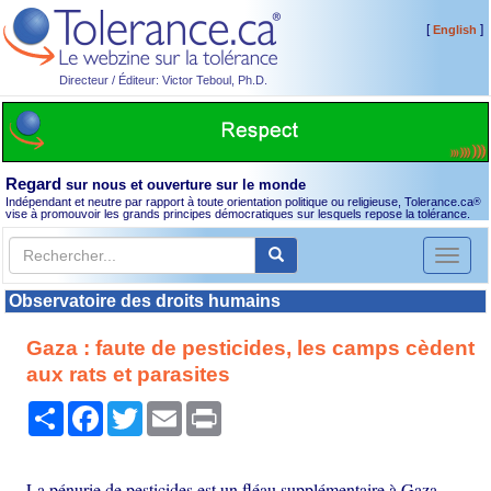
[
]
English
Directeur / Éditeur: Victor Teboul, Ph.D.
Regard
sur nous et ouverture sur le monde
Indépendant et neutre par rapport à toute orientation politique ou religieuse, Tolerance.ca
®
vise à promouvoir les grands principes démocratiques sur lesquels repose la tolérance.
Toggl
naviga
Observatoire des droits humains
Gaza : faute de pesticides, les camps cèdent
aux rats et parasites
Partager
Facebook
Twitter
Email
Print
La pénurie de pesticides est un fléau supplémentaire à Gaza.