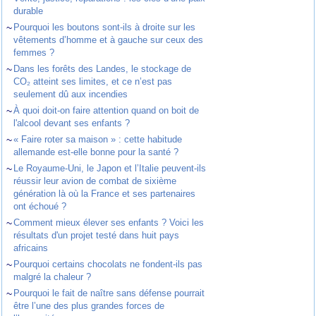
durable
~
Pourquoi les boutons sont-ils à droite sur les
vêtements d’homme et à gauche sur ceux des
femmes ?
~
Dans les forêts des Landes, le stockage de
CO₂ atteint ses limites, et ce n’est pas
seulement dû aux incendies
~
À quoi doit-on faire attention quand on boit de
l'alcool devant ses enfants ?
~
« Faire roter sa maison » : cette habitude
allemande est-elle bonne pour la santé ?
~
Le Royaume-Uni, le Japon et l’Italie peuvent-ils
réussir leur avion de combat de sixième
génération là où la France et ses partenaires
ont échoué ?
~
Comment mieux élever ses enfants ? Voici les
résultats d'un projet testé dans huit pays
africains
~
Pourquoi certains chocolats ne fondent-ils pas
malgré la chaleur ?
~
Pourquoi le fait de naître sans défense pourrait
être l’une des plus grandes forces de