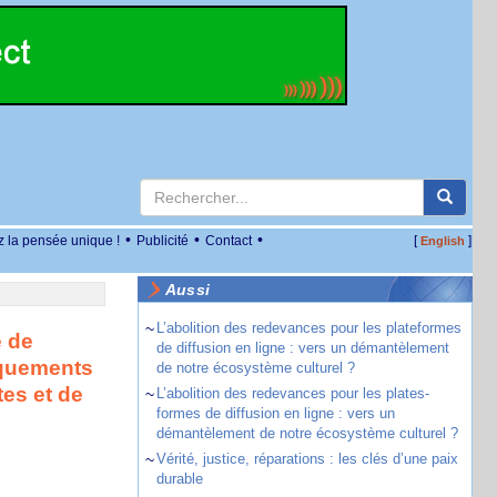
•
•
•
z la pensée unique !
Publicité
Contact
[
]
English
Aussi
~
L’abolition des redevances pour les plateformes
e de
de diffusion en ligne : vers un démantèlement
nquements
de notre écosystème culturel ?
es et de
~
L’abolition des redevances pour les plates-
formes de diffusion en ligne : vers un
démantèlement de notre écosystème culturel ?
~
Vérité, justice, réparations : les clés d’une paix
durable