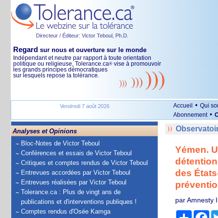
Directeur / Éditeur: Victor Teboul, Ph.D.
Regard
sur nous et ouverture sur le monde
Indépendant et neutre par rapport à toute orientation
politique ou religieuse, Tolerance.ca
vise à promouvoir
®
les grands principes démocratiques
sur lesquels repose la tolérance.
•
Accueil
Qui s
Vendredi 7 août 2026
•
Abonnement
O
Observatoi
Analyses et Opinions
Bloc-Notes de Victor Teboul
Yémen. Un
Conférences et essais de Victor Teboul
détention
Critiques et comptes rendus de Victor Teboul
des États
Entrevues accordées par Victor Teboul
Entrevues réalisées par Victor Teboul
préventi
Tolerance.ca : Plus de vingt ans de
par Amnesty I
publications et d'interventions publiques !
Comptes rendus d'Osée Kamga
Partage
Fa