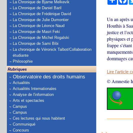
La Chronique de Bjarne Melkevik
La Chronique de Daniel Baril
La Chronique de Frédérique David
Un an après un
La Chronique de Julie Dumontier
Houthis à Saa
La Chronique de Léonce Naud
justice et l’o
La Chronique de Masri Feki
La Chronique de Michel Rogalski
physiques et 
La Chronique de Sami Bibi
frappe s’étant
La chronique de Véronick Talbot/Collaboration
manquements d
étudiante
dommages c
Philosophie
Rubriques
Lire l'article 
Observatoire des droits humains
© Amnestie In
Actualités
Actualités Internationales
Analyse de l'information
Arts et spectacles
Campus
Campus
Ces lectures qui nous habitent
Communiqué
Concours