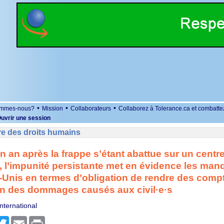
•
•
•
ommes-nous?
Mission
Collaborateurs
Collaborez à Tolerance.ca et combatte
uvrir une session
re des droits humains
 an après la frappe s’étant abattue sur un centr
, l’impunité persistante met en évidence les ma
-Unis en termes d’obligation de rendre des compt
on des dommages causés aux civil·e·s
nternational
r
cebook
Twitter
Email
Print