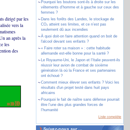
~
Pourquoi les boutons sont-ils à droite sur les
vêtements d’homme et à gauche sur ceux des
femmes ?
s dirigé par les
~
Dans les forêts des Landes, le stockage de
lisée vers la
CO₂ atteint ses limites, et ce n’est pas
seulement dû aux incendies
umatismes
~
À quoi doit-on faire attention quand on boit de
Un an après la
l'alcool devant ses enfants ?
ce les
~
« Faire roter sa maison » : cette habitude
ention des
allemande est-elle bonne pour la santé ?
~
Le Royaume-Uni, le Japon et l’Italie peuvent-ils
réussir leur avion de combat de sixième
génération là où la France et ses partenaires
ont échoué ?
~
Comment mieux élever ses enfants ? Voici les
résultats d'un projet testé dans huit pays
africains
~
Pourquoi le fait de naître sans défense pourrait
être l’une des plus grandes forces de
l’humanité
Liste complète
Suivez-nous sur ...