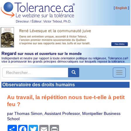
[
]
English
Directeur / Éditeur: Victor Teboul, Ph.D.
Regard
sur nous et ouverture sur le monde
Indépendant et neutre par rapport à toute orientation politique ou religieuse, Tolerance.ca
®
vise à promouvoir les grands principes démocratiques sur lesquels repose la tolérance.
Toggl
naviga
Observatoire des droits humains
Au travail, la répétition nous tue-t-elle à petit
feu ?
par Thomas Simon, Assistant Professor, Montpellier Business
School
Partager
Facebook
Twitter
Email
Print