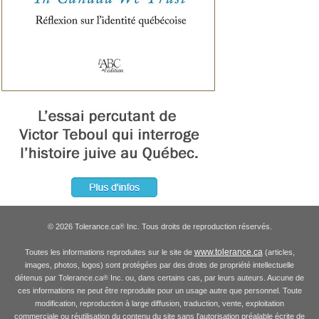
© 2026 Tolerance.ca
Inc. Tous droits de reproduction réservés.
®
www.tolerance.ca
Toutes les informations reproduites sur le site de
(articles,
images, photos, logos) sont protégées par des droits de propriété intellectuelle
détenus par Tolerance.ca
Inc. ou, dans certains cas, par leurs auteurs. Aucune de
®
ces informations ne peut être reproduite pour un usage autre que personnel. Toute
modification, reproduction à large diffusion, traduction, vente, exploitation
commerciale ou réutilisation du contenu du site sans l'autorisation préalable écrite de