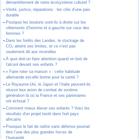
démantèlement de notre écosystème culturel ?
~
Vérité, justice, réparations : les clés d’une paix
durable
~
Pourquoi les boutons sont-ils à droite sur les
vêtements d’homme et à gauche sur ceux des
femmes ?
~
Dans les forêts des Landes, le stockage de
CO₂ atteint ses limites, et ce n’est pas
seulement dû aux incendies
~
À quoi doit-on faire attention quand on boit de
l'alcool devant ses enfants ?
~
« Faire roter sa maison » : cette habitude
allemande est-elle bonne pour la santé ?
~
Le Royaume-Uni, le Japon et l’Italie peuvent-ils
réussir leur avion de combat de sixième
génération là où la France et ses partenaires
ont échoué ?
~
Comment mieux élever ses enfants ? Voici les
résultats d'un projet testé dans huit pays
africains
~
Pourquoi le fait de naître sans défense pourrait
être l’une des plus grandes forces de
l’humanité