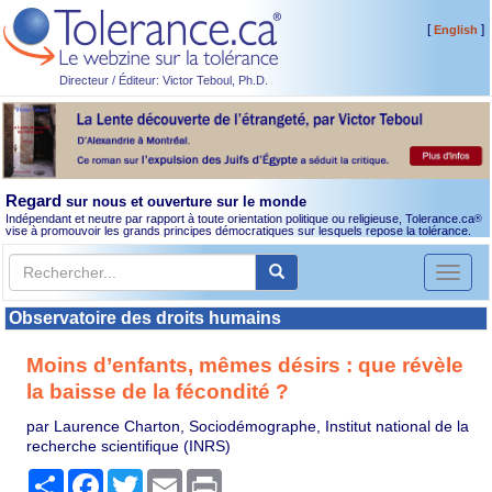
[
]
English
Directeur / Éditeur: Victor Teboul, Ph.D.
Regard
sur nous et ouverture sur le monde
Indépendant et neutre par rapport à toute orientation politique ou religieuse, Tolerance.ca
®
vise à promouvoir les grands principes démocratiques sur lesquels repose la tolérance.
Toggl
naviga
Observatoire des droits humains
Moins d’enfants, mêmes désirs : que révèle
la baisse de la fécondité ?
par Laurence Charton, Sociodémographe, Institut national de la
recherche scientifique (INRS)
Partager
Facebook
Twitter
Email
Print