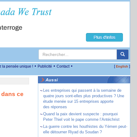
•
•
•
z la pensée unique !
Publicité
Contact
[
]
English
Aussi
~
Les entreprises qui passent à la semaine de
e dans ce
quatre jours sont-elles plus productives ? Une
étude menée sur 15 entreprises apporte
des réponses
~
Quand la paix devient suspecte : pourquoi
Peter Thiel voit le pape comme l’Antéchrist
~
La guerre contre les houthistes du Yémen peut-
elle détourner Riyad du Soudan ?