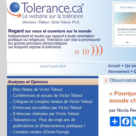
Directeur / Éditeur: Victor Teboul, Ph.D.
Regard
sur nous et ouverture sur le monde
Indépendant et neutre par rapport à toute orientation
politique ou religieuse, Tolerance.ca
vise à promouvoir
®
les grands principes démocratiques
sur lesquels repose la tolérance.
•
Accueil
Qui s
Jeudi 6 août 2026
•
Abonnement
O
Observatoi
Analyses et Opinions
Bloc-Notes de Victor Teboul
« Pourquo
Conférences et essais de Victor Teboul
monde ch
Critiques et comptes rendus de Victor Teboul
Entrevues accordées par Victor Teboul
par Nicola Re
Entrevues réalisées par Victor Teboul
Partage
Fa
Tolerance.ca : Plus de vingt ans de
publications et d'interventions publiques !
Comptes rendus d'Osée Kamga