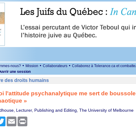
•
•
•
ommes-nous?
Mission
Collaborateurs
Collaborez à Tolerance.ca et combatte
uvrir une session
re des droits humains
i l’attitude psychanalytique me sert de boussol
aotique »
dhouse, Lecturer, Publishing and Editing, The University of Melbourne
r
cebook
Twitter
Email
Print