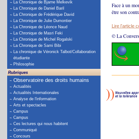
La Chronique de Bjarne Melkevik
Face à un mond
La Chronique de Daniel Baril
être son contr
La Chronique de Frédérique David
La Chronique de Julie Dumontier
Lire l'article 
La Chronique de Léonce Naud
La Chronique de Masri Feki
© La Convers
La Chronique de Michel Rogalski
La Chronique de Sami Bibi
La chronique de Véronick Talbot/Collaboration
étudiante
Philosophie
Rubriques
Observatoire des droits humains
Actualités
Actualités Internationales
Analyse de l'information
Arts et spectacles
Campus
Campus
Ces lectures qui nous habitent
Communiqué
Concours