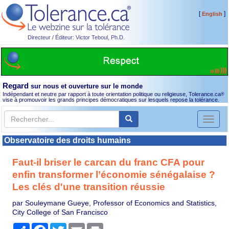
[
]
English
Directeur / Éditeur: Victor Teboul, Ph.D.
Regard
sur nous et ouverture sur le monde
Indépendant et neutre par rapport à toute orientation politique ou religieuse, Tolerance.ca
®
vise à promouvoir les grands principes démocratiques sur lesquels repose la tolérance.
Toggl
naviga
Observatoire des droits humains
Faut‑il briser le carcan du franc CFA pour
enfin transformer l’économie sénégalaise ?
Les clés d'une transition réussie
par Souleymane Gueye, Professor of Economics and Statistics,
City College of San Francisco
Partager
Facebook
Twitter
Email
Print