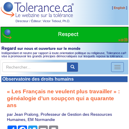
[
]
English
Directeur / Éditeur: Victor Teboul, Ph.D.
Regard
sur nous et ouverture sur le monde
Indépendant et neutre par rapport à toute orientation politique ou religieuse, Tolerance.ca
®
vise à promouvoir les grands principes démocratiques sur lesquels repose la tolérance.
Toggl
naviga
Observatoire des droits humains
« Les Français ne veulent plus travailler » :
généalogie d’un soupçon qui a quarante
ans
par Jean Pralong, Professeur de Gestion des Ressources
Humaines, EM Normandie
Partager
Facebook
Twitter
Email
Print