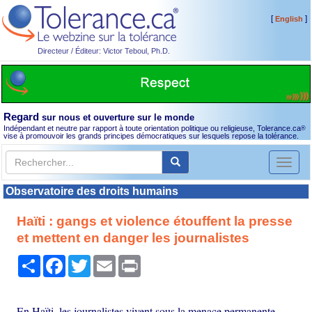
[
]
English
Directeur / Éditeur: Victor Teboul, Ph.D.
Regard
sur nous et ouverture sur le monde
Indépendant et neutre par rapport à toute orientation politique ou religieuse, Tolerance.ca
®
vise à promouvoir les grands principes démocratiques sur lesquels repose la tolérance.
Toggl
naviga
Observatoire des droits humains
Haïti : gangs et violence étouffent la presse
et mettent en danger les journalistes
Partager
Facebook
Twitter
Email
Print
En Haïti, les journalistes vivent sous la menace permanente