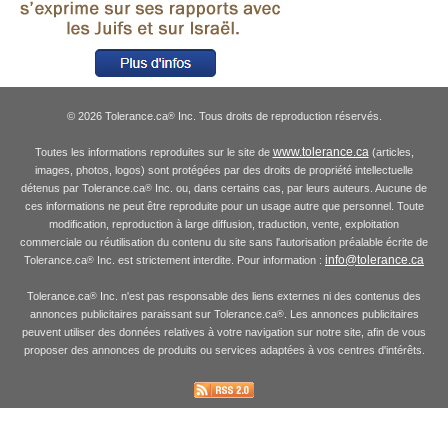
© 2026 Tolerance.ca
Inc. Tous droits de reproduction réservés.
®
www.tolerance.ca
Toutes les informations reproduites sur le site de
(articles,
images, photos, logos) sont protégées par des droits de propriété intellectuelle
détenus par Tolerance.ca
Inc. ou, dans certains cas, par leurs auteurs. Aucune de
®
ces informations ne peut être reproduite pour un usage autre que personnel. Toute
modification, reproduction à large diffusion, traduction, vente, exploitation
commerciale ou réutilisation du contenu du site sans l'autorisation préalable écrite de
info@tolerance.ca
Tolerance.ca
Inc. est strictement interdite. Pour information :
®
Tolerance.ca
Inc. n'est pas responsable des liens externes ni des contenus des
®
annonces publicitaires paraissant sur Tolerance.ca
. Les annonces publicitaires
®
peuvent utiliser des données relatives à votre navigation sur notre site, afin de vous
proposer des annonces de produits ou services adaptées à vos centres d'intérêts.