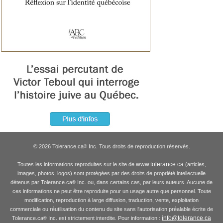
© 2026 Tolerance.ca
Inc. Tous droits de reproduction réservés.
®
www.tolerance.ca
Toutes les informations reproduites sur le site de
(articles,
images, photos, logos) sont protégées par des droits de propriété intellectuelle
détenus par Tolerance.ca
Inc. ou, dans certains cas, par leurs auteurs. Aucune de
®
ces informations ne peut être reproduite pour un usage autre que personnel. Toute
modification, reproduction à large diffusion, traduction, vente, exploitation
commerciale ou réutilisation du contenu du site sans l'autorisation préalable écrite de
info@tolerance.ca
Tolerance.ca
Inc. est strictement interdite. Pour information :
®