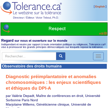
[
]
English
Directeur / Éditeur: Victor Teboul, Ph.D.
Regard
sur nous et ouverture sur le monde
Indépendant et neutre par rapport à toute orientation politique ou religieuse, Tolerance.ca
®
vise à promouvoir les grands principes démocratiques sur lesquels repose la tolérance.
Toggl
naviga
Observatoire des droits humains
Diagnostic préimplantatoire et anomalies
chromosomiques : les enjeux scientifiques
et éthiques du DPI-A
par Valérie Depadt, Maître de conférences en droit, Université
Sorbonne Paris Nord
Marjolaine Willems, Généticienne clinique, Université de