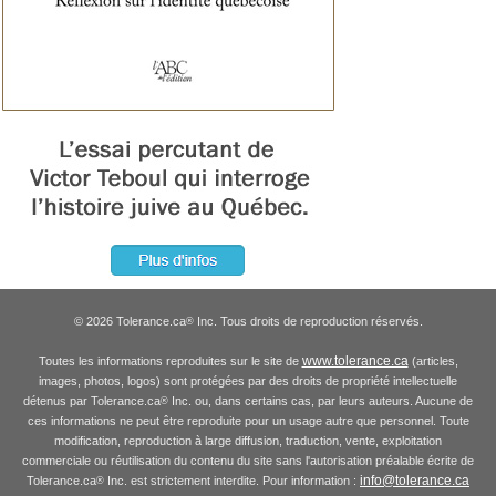
© 2026 Tolerance.ca
Inc. Tous droits de reproduction réservés.
®
www.tolerance.ca
Toutes les informations reproduites sur le site de
(articles,
images, photos, logos) sont protégées par des droits de propriété intellectuelle
détenus par Tolerance.ca
Inc. ou, dans certains cas, par leurs auteurs. Aucune de
®
ces informations ne peut être reproduite pour un usage autre que personnel. Toute
modification, reproduction à large diffusion, traduction, vente, exploitation
commerciale ou réutilisation du contenu du site sans l'autorisation préalable écrite de
info@tolerance.ca
Tolerance.ca
Inc. est strictement interdite. Pour information :
®