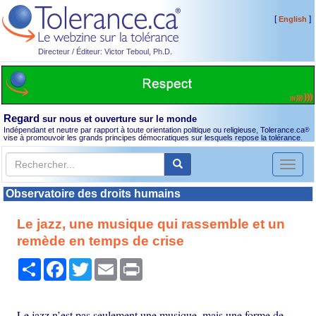
[
]
English
Directeur / Éditeur: Victor Teboul, Ph.D.
Regard
sur nous et ouverture sur le monde
Indépendant et neutre par rapport à toute orientation politique ou religieuse, Tolerance.ca
®
vise à promouvoir les grands principes démocratiques sur lesquels repose la tolérance.
Toggl
naviga
Observatoire des droits humains
Le jazz, une musique qui rassemble et un
remède en temps de crise
Partager
Facebook
Twitter
Email
Print
Le jazz n’est pas seulement une musique, mais une forme de