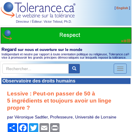
[
]
English
Directeur / Éditeur: Victor Teboul, Ph.D.
Regard
sur nous et ouverture sur le monde
Indépendant et neutre par rapport à toute orientation politique ou religieuse, Tolerance.ca
®
vise à promouvoir les grands principes démocratiques sur lesquels repose la tolérance.
Toggl
naviga
Observatoire des droits humains
Lessive : Peut-on passer de 50 à
5 ingrédients et toujours avoir un linge
propre ?
par Véronique Sadtler, Professeure, Université de Lorraine
Partager
Facebook
Twitter
Email
Print