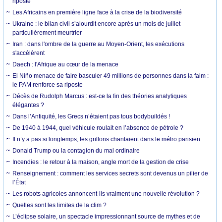
riposte
Les Africains en première ligne face à la crise de la biodiversité
Ukraine : le bilan civil s’alourdit encore après un mois de juillet
particulièrement meurtrier
Iran : dans l'ombre de la guerre au Moyen-Orient, les exécutions
s'accélèrent
Daech : l'Afrique au cœur de la menace
El Niño menace de faire basculer 49 millions de personnes dans la faim :
le PAM renforce sa riposte
Décès de Rudolph Marcus : est-ce la fin des théories analytiques
élégantes ?
Dans l’Antiquité, les Grecs n’étaient pas tous bodybuildés !
De 1940 à 1944, quel véhicule roulait en l’absence de pétrole ?
Il n’y a pas si longtemps, les grillons chantaient dans le métro parisien
Donald Trump ou la contagion du mal ordinaire
Incendies : le retour à la maison, angle mort de la gestion de crise
Renseignement : comment les services secrets sont devenus un pilier de
l’État
Les robots agricoles annoncent-ils vraiment une nouvelle révolution ?
Quelles sont les limites de la clim ?
L’éclipse solaire, un spectacle impressionnant source de mythes et de