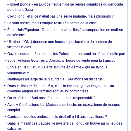
« Israel Bonds » en Europe risquent de se rendre complices du génocide
perpétré à Gaza
Covid long : et si ce n’était pas une seule maladie, mais plusieurs ?
La faim recule, mais l’Afrique reste l’épicentre de la crise
États-Unis/Équateur : De nombreux abus liés à la coopération en matière
de sécurité
Ukraine : l’ONU dénonce une hausse spectaculaire du nombre de
victimes civiles
Gaza : cessez-le-feu ou pas, les Palestiniens ne sont en sécurité nulle part
Syrie : António Guterres à Damas, à l'heure de vérité pour la transition
Ebola en RDC : l’OMS alerte sur une épidémie « qui ne fait que
commencer »
Naufrages au large de la Mauritanie : 144 morts ou disparus
Dans « Histoire de jouets 5 », c’est la technologie vs les jouets – un
dilemme auquel les familles sont aussi confrontées
On expédie au Sud nos déchets… et nos responsabilités
Avec « Confessions II », Madonna orchestre un écosystème de marque
complet
Canicule : quelles protections le droit offre-t-il aux travailleurs ?
Dans le massif des Bauges, le mystère de l’or qu'on trouve au milieu des
calcaires