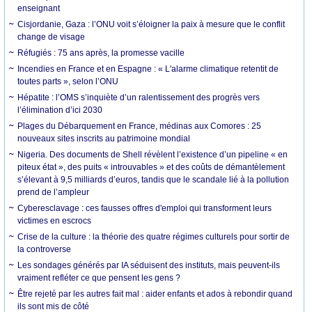
enseignant
Cisjordanie, Gaza : l’ONU voit s’éloigner la paix à mesure que le conflit
change de visage
Réfugiés : 75 ans après, la promesse vacille
Incendies en France et en Espagne : « L'alarme climatique retentit de
toutes parts », selon l’ONU
Hépatite : l’OMS s’inquiète d’un ralentissement des progrès vers
l’élimination d’ici 2030
Plages du Débarquement en France, médinas aux Comores : 25
nouveaux sites inscrits au patrimoine mondial
Nigeria. Des documents de Shell révèlent l’existence d’un pipeline « en
piteux état », des puits « introuvables » et des coûts de démantèlement
s’élevant à 9,5 milliards d’euros, tandis que le scandale lié à la pollution
prend de l’ampleur
Cyberesclavage : ces fausses offres d'emploi qui transforment leurs
victimes en escrocs
Crise de la culture : la théorie des quatre régimes culturels pour sortir de
la controverse
Les sondages générés par IA séduisent des instituts, mais peuvent-ils
vraiment refléter ce que pensent les gens ?
Être rejeté par les autres fait mal : aider enfants et ados à rebondir quand
ils sont mis de côté