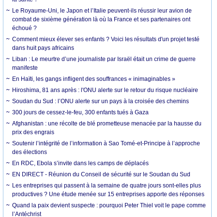
Le Royaume-Uni, le Japon et l’Italie peuvent-ils réussir leur avion de
combat de sixième génération là où la France et ses partenaires ont
échoué ?
Comment mieux élever ses enfants ? Voici les résultats d'un projet testé
dans huit pays africains
Liban : Le meurtre d’une journaliste par Israël était un crime de guerre
manifeste
En Haïti, les gangs infligent des souffrances « inimaginables »
Hiroshima, 81 ans après : l'ONU alerte sur le retour du risque nucléaire
Soudan du Sud : l’ONU alerte sur un pays à la croisée des chemins
300 jours de cessez-le-feu, 300 enfants tués à Gaza
Afghanistan : une récolte de blé prometteuse menacée par la hausse du
prix des engrais
Soutenir l’intégrité de l’information à Sao Tomé-et-Principe à l’approche
des élections
En RDC, Ebola s’invite dans les camps de déplacés
EN DIRECT - Réunion du Conseil de sécurité sur le Soudan du Sud
Les entreprises qui passent à la semaine de quatre jours sont-elles plus
productives ? Une étude menée sur 15 entreprises apporte des réponses
Quand la paix devient suspecte : pourquoi Peter Thiel voit le pape comme
l’Antéchrist