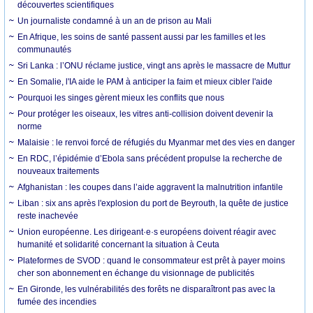
découvertes scientifiques
Un journaliste condamné à un an de prison au Mali
En Afrique, les soins de santé passent aussi par les familles et les
communautés
Sri Lanka : l’ONU réclame justice, vingt ans après le massacre de Muttur
En Somalie, l'IA aide le PAM à anticiper la faim et mieux cibler l'aide
Pourquoi les singes gèrent mieux les conflits que nous
Pour protéger les oiseaux, les vitres anti-collision doivent devenir la
norme
Malaisie : le renvoi forcé de réfugiés du Myanmar met des vies en danger
En RDC, l’épidémie d’Ebola sans précédent propulse la recherche de
nouveaux traitements
Afghanistan : les coupes dans l’aide aggravent la malnutrition infantile
Liban : six ans après l'explosion du port de Beyrouth, la quête de justice
reste inachevée
Union européenne. Les dirigeant·e·s européens doivent réagir avec
humanité et solidarité concernant la situation à Ceuta
Plateformes de SVOD : quand le consommateur est prêt à payer moins
cher son abonnement en échange du visionnage de publicités
En Gironde, les vulnérabilités des forêts ne disparaîtront pas avec la
fumée des incendies