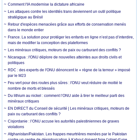
Comment l'IA modernise la dictature africaine
Les attaques contre les identités trans deviennent un outil politique
stratégique au Brésil
Retour d'espèces menacées grâce aux efforts de conservation menés
dans le monde entier
France. La solution pour protéger les enfants en ligne n’est pas d’interdire,
mais de modifier la conception des plateformes
Les minéraux critiques, moteurs de paix ou carburant des conflits ?
Nicaragua : l'ONU déplore de nouvelles atteintes aux droits civils et
politiques
RDC : des experts de l'ONU dénoncent le « règne de la terreur » imposé
par le M23
Feu vert pour des routes plus sûres : l'ONU veut réduire de moitié le
nombre de morts et blessés
Du lithium au nickel : comment l’ONU aide à tirer le meilleur parti des
minéraux critiques
EN DIRECT du Conseil de sécurité | Les minéraux critiques, moteurs de
paix ou carburant des conflits ?
Cisjordanie : l’ONU accuse les autorités palestiniennes de graves
violations
Afghanistan/Pakistan. Les frappes meurtrières menées par le Pakistan
contre un centre de désintoxication à Kaboul doivent faire l’objet d’une