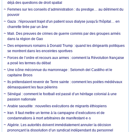
déjà des questions de droit spatial
Femmes sur les conseils d’administration : du prestige… au détriment du
pouvoir
Gaza : l'éprouvant trajet d'un patient sous dialyse jusqu'à l'hôpital… en
charrette tirée par un âne
Mali. Des preuves de crimes de guerre commis par des groupes armés
dans la région de Gao
Des empereurs romains à Donald Trump : quand les dirigeants politiques
se montrent dans les enceintes sportives
Forces de l’ordre et recours aux armes : comment la Révolution française
a posé les termes du débat
Une icône méconnue du marronnage : Selomoh del Castilho et le
capitaine Broos
Ils prétendaient revenir de Terre sainte : comment les poètes médiévaux
démasquaient les faux pèlerins
Sénégal : comment le football est passé d’un héritage colonial à une
passion nationale
Arabie saoudite : nouvelles exécutions de migrants éthiopiens
Iran. Il faut mettre un terme à la campagne d’exécutions et de
condamnations à mort arbitraires de manifestant·e·s
Algérie. Les autorités doivent immédiatement annuler la décision
prononçant la dissolution d’un syndicat indépendant du personnel