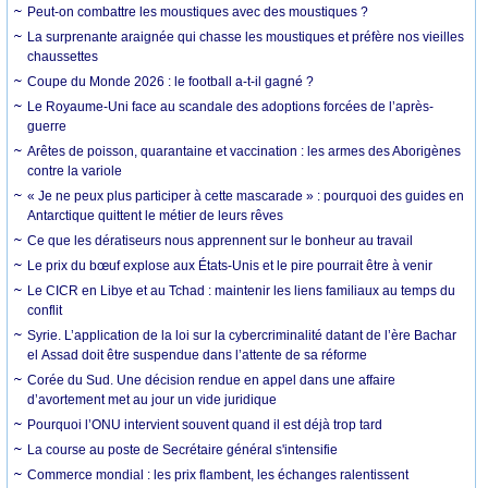
Peut-on combattre les moustiques avec des moustiques ?
La surprenante araignée qui chasse les moustiques et préfère nos vieilles
chaussettes
Coupe du Monde 2026 : le football a-t-il gagné ?
Le Royaume-Uni face au scandale des adoptions forcées de l’après-
guerre
Arêtes de poisson, quarantaine et vaccination : les armes des Aborigènes
contre la variole
« Je ne peux plus participer à cette mascarade » : pourquoi des guides en
Antarctique quittent le métier de leurs rêves
Ce que les dératiseurs nous apprennent sur le bonheur au travail
Le prix du bœuf explose aux États-Unis et le pire pourrait être à venir
Le CICR en Libye et au Tchad : maintenir les liens familiaux au temps du
conflit
Syrie. L’application de la loi sur la cybercriminalité datant de l’ère Bachar
el Assad doit être suspendue dans l’attente de sa réforme
Corée du Sud. Une décision rendue en appel dans une affaire
d’avortement met au jour un vide juridique
Pourquoi l’ONU intervient souvent quand il est déjà trop tard
La course au poste de Secrétaire général s'intensifie
Commerce mondial : les prix flambent, les échanges ralentissent