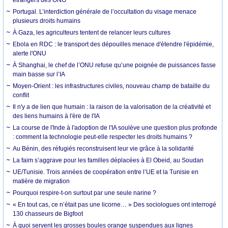
Portugal. L’interdiction générale de l’occultation du visage menace
plusieurs droits humains
À Gaza, les agriculteurs tentent de relancer leurs cultures
Ebola en RDC : le transport des dépouilles menace d'étendre l'épidémie,
alerte l'ONU
À Shanghai, le chef de l’ONU refuse qu’une poignée de puissances fasse
main basse sur l’IA
Moyen-Orient : les infrastructures civiles, nouveau champ de bataille du
conflit
Il n'y a de lien que humain : la raison de la valorisation de la créativité et
des liens humains à l'ère de l'IA
La course de l'Inde à l'adoption de l'IA soulève une question plus profonde
: comment la technologie peut-elle respecter les droits humains ?
Au Bénin, des réfugiés reconstruisent leur vie grâce à la solidarité
La faim s’aggrave pour les familles déplacées à El Obeid, au Soudan
UE/Tunisie. Trois années de coopération entre l’UE et la Tunisie en
matière de migration
Pourquoi respire-t-on surtout par une seule narine ?
« En tout cas, ce n’était pas une licorne… » Des sociologues ont interrogé
130 chasseurs de Bigfoot
À quoi servent les grosses boules orange suspendues aux lignes