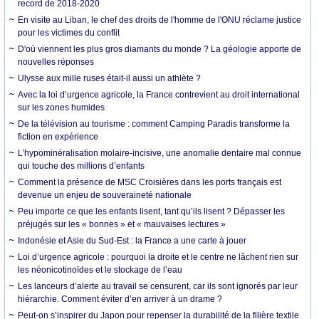
record de 2018-2020
En visite au Liban, le chef des droits de l'homme de l'ONU réclame justice
pour les victimes du conflit
D'où viennent les plus gros diamants du monde ? La géologie apporte de
nouvelles réponses
Ulysse aux mille ruses était-il aussi un athlète ?
Avec la loi d’urgence agricole, la France contrevient au droit international
sur les zones humides
De la télévision au tourisme : comment Camping Paradis transforme la
fiction en expérience
L’hypominéralisation molaire-incisive, une anomalie dentaire mal connue
qui touche des millions d’enfants
Comment la présence de MSC Croisières dans les ports français est
devenue un enjeu de souveraineté nationale
Peu importe ce que les enfants lisent, tant qu’ils lisent ? Dépasser les
préjugés sur les « bonnes » et « mauvaises lectures »
Indonésie et Asie du Sud-Est : la France a une carte à jouer
Loi d’urgence agricole : pourquoi la droite et le centre ne lâchent rien sur
les néonicotinoïdes et le stockage de l’eau
Les lanceurs d’alerte au travail se censurent, car ils sont ignorés par leur
hiérarchie. Comment éviter d’en arriver à un drame ?
Peut-on s’inspirer du Japon pour repenser la durabilité de la filière textile