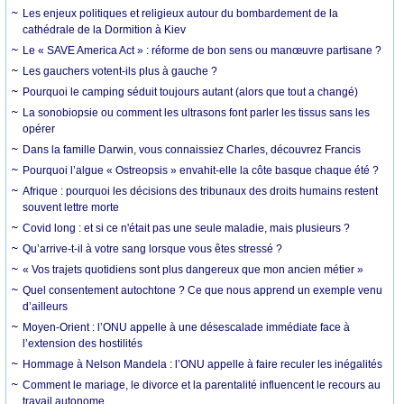
Les enjeux politiques et religieux autour du bombardement de la
cathédrale de la Dormition à Kiev
Le « SAVE America Act » : réforme de bon sens ou manœuvre partisane ?
Les gauchers votent-ils plus à gauche ?
Pourquoi le camping séduit toujours autant (alors que tout a changé)
La sonobiopsie ou comment les ultrasons font parler les tissus sans les
opérer
Dans la famille Darwin, vous connaissiez Charles, découvrez Francis
Pourquoi l’algue « Ostreopsis » envahit-elle la côte basque chaque été ?
Afrique : pourquoi les décisions des tribunaux des droits humains restent
souvent lettre morte
Covid long : et si ce n'était pas une seule maladie, mais plusieurs ?
Qu’arrive-t-il à votre sang lorsque vous êtes stressé ?
« Vos trajets quotidiens sont plus dangereux que mon ancien métier »
Quel consentement autochtone ? Ce que nous apprend un exemple venu
d’ailleurs
Moyen-Orient : l’ONU appelle à une désescalade immédiate face à
l’extension des hostilités
Hommage à Nelson Mandela : l’ONU appelle à faire reculer les inégalités
Comment le mariage, le divorce et la parentalité influencent le recours au
travail autonome