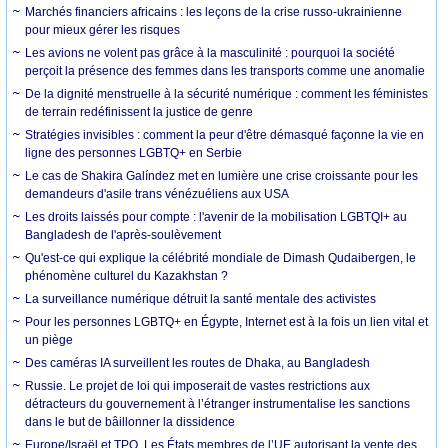
Marchés financiers africains : les leçons de la crise russo-ukrainienne
pour mieux gérer les risques
Les avions ne volent pas grâce à la masculinité : pourquoi la société
perçoit la présence des femmes dans les transports comme une anomalie
De la dignité menstruelle à la sécurité numérique : comment les féministes
de terrain redéfinissent la justice de genre
Stratégies invisibles : comment la peur d'être démasqué façonne la vie en
ligne des personnes LGBTQ+ en Serbie
Le cas de Shakira Galíndez met en lumière une crise croissante pour les
demandeurs d'asile trans vénézuéliens aux USA
Les droits laissés pour compte : l'avenir de la mobilisation LGBTQI+ au
Bangladesh de l'après-soulèvement
Qu'est-ce qui explique la célébrité mondiale de Dimash Qudaibergen, le
phénomène culturel du Kazakhstan ?
La surveillance numérique détruit la santé mentale des activistes
Pour les personnes LGBTQ+ en Égypte, Internet est à la fois un lien vital et
un piège
Des caméras IA surveillent les routes de Dhaka, au Bangladesh
Russie. Le projet de loi qui imposerait de vastes restrictions aux
détracteurs du gouvernement à l’étranger instrumentalise les sanctions
dans le but de bâillonner la dissidence
Europe/Israël et TPO. Les États membres de l’UE autorisant la vente des