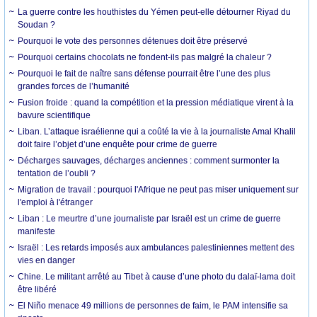
La guerre contre les houthistes du Yémen peut-elle détourner Riyad du
Soudan ?
Pourquoi le vote des personnes détenues doit être préservé
Pourquoi certains chocolats ne fondent-ils pas malgré la chaleur ?
Pourquoi le fait de naître sans défense pourrait être l’une des plus
grandes forces de l’humanité
Fusion froide : quand la compétition et la pression médiatique virent à la
bavure scientifique
Liban. L’attaque israélienne qui a coûté la vie à la journaliste Amal Khalil
doit faire l’objet d’une enquête pour crime de guerre
Décharges sauvages, décharges anciennes : comment surmonter la
tentation de l’oubli ?
Migration de travail : pourquoi l'Afrique ne peut pas miser uniquement sur
l'emploi à l'étranger
Liban : Le meurtre d’une journaliste par Israël est un crime de guerre
manifeste
Israël : Les retards imposés aux ambulances palestiniennes mettent des
vies en danger
Chine. Le militant arrêté au Tibet à cause d’une photo du dalaï-lama doit
être libéré
El Niño menace 49 millions de personnes de faim, le PAM intensifie sa