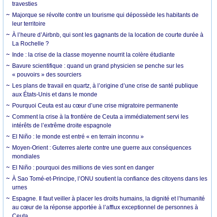
travesties
Majorque se révolte contre un tourisme qui dépossède les habitants de
leur territoire
À l’heure d’Airbnb, qui sont les gagnants de la location de courte durée à
La Rochelle ?
Inde : la crise de la classe moyenne nourrit la colère étudiante
Bavure scientifique : quand un grand physicien se penche sur les
« pouvoirs » des sourciers
Les plans de travail en quartz, à l’origine d’une crise de santé publique
aux États-Unis et dans le monde
Pourquoi Ceuta est au cœur d’une crise migratoire permanente
Comment la crise à la frontière de Ceuta a immédiatement servi les
intérêts de l’extrême droite espagnole
El Niño : le monde est entré « en terrain inconnu »
Moyen-Orient : Guterres alerte contre une guerre aux conséquences
mondiales
El Niño : pourquoi des millions de vies sont en danger
À Sao Tomé-et-Principe, l’ONU soutient la confiance des citoyens dans les
urnes
Espagne. Il faut veiller à placer les droits humains, la dignité et l’humanité
au cœur de la réponse apportée à l’afflux exceptionnel de personnes à
Ceuta