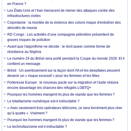
en France ?
Les États-Unis et l’Iran menacent de mener des attaques contre des
infrastructures civiles
Cisjordanie : la montée de la violence des colons risque d'entraîner des
atrocités de masse
RD Congo : Les activités d’une compagnie pétrolière présentent de
graves risques de pollution
Avant que l'algorithme ne décide : le récit queer comme forme de
résistance au Nigéria
Le numéro 24 du Brésil sera porté pendant la Coupe du monde 2026. Et il
contient un message.
Brésil : Un avertissement sur la façon dont l'IA et les deepfakes peuvent
devenir un « risque excessif » pour les femmes et les filles
Forteresse Europe : le nouveau pacte sur la migration et l'asile réduira
encore davantage les chances des réfugiés LGBTQ+
Pourquoi les hommes mangent-ils plus de viande que les femmes ?
Le totalitarisme numérique est-il inéluctable ?
« Avec seulement trois opérateurs télécoms, ce sera forcément plus cher
qu’à quatre ». Vraiment ?
Pourquoi les hommes mangent ils plus de viande que les femmes ?
Le technofascisme est-il inéluctable ?