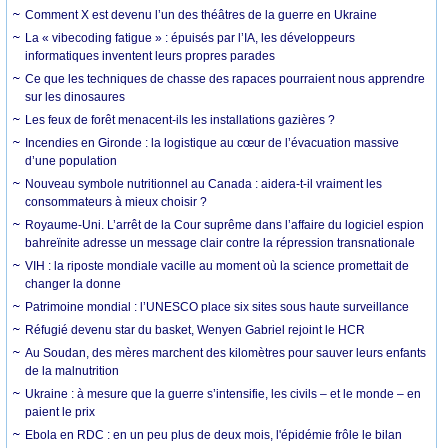
Comment X est devenu l’un des théâtres de la guerre en Ukraine
La « vibecoding fatigue » : épuisés par l’IA, les développeurs
informatiques inventent leurs propres parades
Ce que les techniques de chasse des rapaces pourraient nous apprendre
sur les dinosaures
Les feux de forêt menacent-ils les installations gazières ?
Incendies en Gironde : la logistique au cœur de l’évacuation massive
d’une population
Nouveau symbole nutritionnel au Canada : aidera-t-il vraiment les
consommateurs à mieux choisir ?
Royaume-Uni. L’arrêt de la Cour suprême dans l’affaire du logiciel espion
bahreïnite adresse un message clair contre la répression transnationale
VIH : la riposte mondiale vacille au moment où la science promettait de
changer la donne
Patrimoine mondial : l’UNESCO place six sites sous haute surveillance
Réfugié devenu star du basket, Wenyen Gabriel rejoint le HCR
Au Soudan, des mères marchent des kilomètres pour sauver leurs enfants
de la malnutrition
Ukraine : à mesure que la guerre s’intensifie, les civils – et le monde – en
paient le prix
Ebola en RDC : en un peu plus de deux mois, l'épidémie frôle le bilan