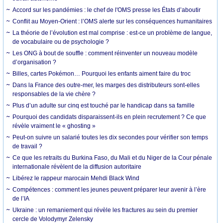
Accord sur les pandémies : le chef de l'OMS presse les États d’aboutir
Conflit au Moyen-Orient : l’OMS alerte sur les conséquences humanitaires
La théorie de l’évolution est mal comprise : est-ce un problème de langue,
de vocabulaire ou de psychologie ?
Les ONG à bout de souffle : comment réinventer un nouveau modèle
d’organisation ?
Billes, cartes Pokémon… Pourquoi les enfants aiment faire du troc
Dans la France des outre-mer, les marges des distributeurs sont-elles
responsables de la vie chère ?
Plus d’un adulte sur cinq est touché par le handicap dans sa famille
Pourquoi des candidats disparaissent-ils en plein recrutement ? Ce que
révèle vraiment le « ghosting »
Peut-on suivre un salarié toutes les dix secondes pour vérifier son temps
de travail ?
Ce que les retraits du Burkina Faso, du Mali et du Niger de la Cour pénale
internationale révèlent de la diffusion autoritaire
Libérez le rappeur marocain Mehdi Black Wind
Compétences : comment les jeunes peuvent préparer leur avenir à l’ère
de l’IA
Ukraine : un remaniement qui révèle les fractures au sein du premier
cercle de Volodymyr Zelensky