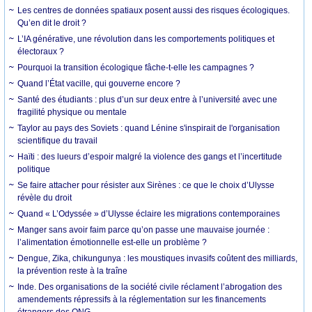
Les centres de données spatiaux posent aussi des risques écologiques.
Qu’en dit le droit ?
L’IA générative, une révolution dans les comportements politiques et
électoraux ?
Pourquoi la transition écologique fâche-t-elle les campagnes ?
Quand l’État vacille, qui gouverne encore ?
Santé des étudiants : plus d’un sur deux entre à l’université avec une
fragilité physique ou mentale
Taylor au pays des Soviets : quand Lénine s'inspirait de l'organisation
scientifique du travail
Haïti : des lueurs d’espoir malgré la violence des gangs et l’incertitude
politique
Se faire attacher pour résister aux Sirènes : ce que le choix d’Ulysse
révèle du droit
Quand « L’Odyssée » d’Ulysse éclaire les migrations contemporaines
Manger sans avoir faim parce qu’on passe une mauvaise journée :
l’alimentation émotionnelle est-elle un problème ?
Dengue, Zika, chikungunya : les moustiques invasifs coûtent des milliards,
la prévention reste à la traîne
Inde. Des organisations de la société civile réclament l’abrogation des
amendements répressifs à la réglementation sur les financements
étrangers des ONG