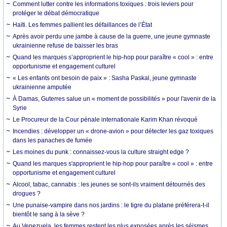
Comment lutter contre les informations toxiques : trois leviers pour
protéger le débat démocratique
Haïti. Les femmes pallient les défaillances de l’État
Après avoir perdu une jambe à cause de la guerre, une jeune gymnaste
ukrainienne refuse de baisser les bras
Quand les marques s’approprient le hip-hop pour paraître « cool » : entre
opportunisme et engagement culturel
« Les enfants ont besoin de paix » : Sasha Paskal, jeune gymnaste
ukrainienne amputée
À Damas, Guterres salue un « moment de possibilités » pour l'avenir de la
Syrie
Le Procureur de la Cour pénale internationale Karim Khan révoqué
Incendies : développer un « drone-avion » pour détecter les gaz toxiques
dans les panaches de fumée
Les moines du punk : connaissez-vous la culture straight edge ?
Quand les marques s'approprient le hip-hop pour paraître « cool » : entre
opportunisme et engagement culturel
Alcool, tabac, cannabis : les jeunes se sont-ils vraiment détournés des
drogues ?
Une punaise-vampire dans nos jardins : le tigre du platane préférera-t-il
bientôt le sang à la sève ?
Au Venezuela, les femmes restent les plus exposées après les séismes