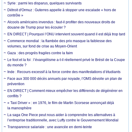
Syrie : parmi les disparus, quelques survivants
Détroit d'Ormuz : Guterres appelle à stopper une escalade « hors de
contrôle »
Alcools américains invendus : faut-il profiter des nouveaux droits de
douane de Trump pour les écouler ?
EN DIRECT | Pourquoi l’ONU intervient souvent quand il est déjà trop tard
Commerce mondial : la flambée des prix masque la faiblesse des
volumes, sur fond de crise au Moyen-Orient
Gaza : des progrès fragiles contre la faim
Le foot et la foi : l’évangélisme a-t-il réellement privé le Brésil de la Coupe
du monde ?
Inde : Recours excessif à la force contre des manifestations d’étudiants
Face aux 300 000 décès annuels par noyade, l’OMS dévoile un plan de
prévention
EN DIRECT | Comment mieux empêcher les différends de dégénérer en
conflits ?
« Taxi Driver » : en 1976, le film de Martin Scorsese annonçait déjà
la manosphère
La saga One Piece peut nous aider à comprendre les alternatives à
l’entreprise traditionnelle, avec Luffy contre le Gouvernement Mondial
Transparence salariale : une avancée en demi-teinte