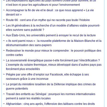
Les exploitations agricoles au pays doivent croître pour survivre, et ce
n’est bon ni pour les agriculteurs ni pour l’environnement
Accompagner la fin de vie et le deuil : ce que nous apprend « La vie
devant soi »
Route 66 : cent ans d’un mythe qui ne raconte pas toute l’histoire
Les IA génératives à la recherche d’un modèle d’affaires viable pourront-
elles survivre sans publicité ?
Aux États-Unis, les universités peinent à enrayer le recul de la lecture
« Ils sont parmi nous » : la nouvelle plateforme de la Maison-Blanche et la
déshumanisation des sans-papiers
Redessiner le monde pour mieux le comprendre : le pouvoir politique des
contre-cartes
La souveraineté énergétique passe-t-elle forcément par l’électrification ?
L’exemple du solaire thermique, mieux développé dans d’autres pays pas
forcément plus ensoleillés
Piégée par une offre d’emploi sur Facebook, elle échappe à ses
ravisseurs grâce à une inconnue
Le projet du ministère israélien de la Défense implique des crimes de
guerre potentiels
Travail des enfants au Sénégal : pourquoi les normes internationales
peinent à saisir les réalités locales
Afghanistan : cinq ans après, l'offensive des talibans contre les droits