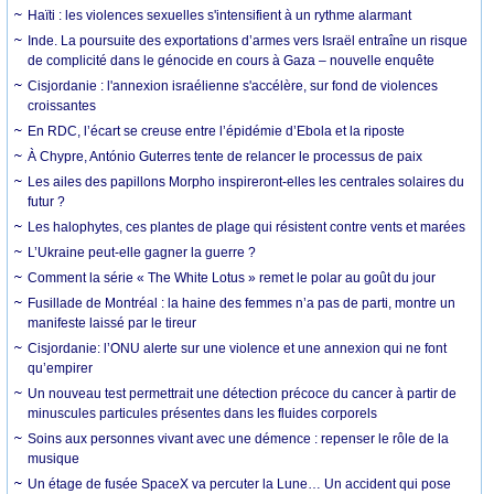
Haïti : les violences sexuelles s'intensifient à un rythme alarmant
Inde. La poursuite des exportations d’armes vers Israël entraîne un risque
de complicité dans le génocide en cours à Gaza – nouvelle enquête
Cisjordanie : l'annexion israélienne s'accélère, sur fond de violences
croissantes
En RDC, l’écart se creuse entre l’épidémie d’Ebola et la riposte
À Chypre, António Guterres tente de relancer le processus de paix
Les ailes des papillons Morpho inspireront-elles les centrales solaires du
futur ?
Les halophytes, ces plantes de plage qui résistent contre vents et marées
L’Ukraine peut-elle gagner la guerre ?
Comment la série « The White Lotus » remet le polar au goût du jour
Fusillade de Montréal : la haine des femmes n’a pas de parti, montre un
manifeste laissé par le tireur
Cisjordanie: l’ONU alerte sur une violence et une annexion qui ne font
qu’empirer
Un nouveau test permettrait une détection précoce du cancer à partir de
minuscules particules présentes dans les fluides corporels
Soins aux personnes vivant avec une démence : repenser le rôle de la
musique
Un étage de fusée SpaceX va percuter la Lune… Un accident qui pose