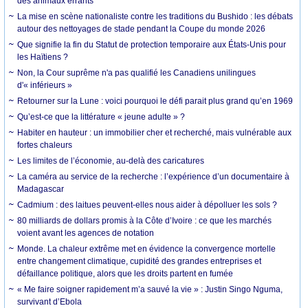
des animaux errants
La mise en scène nationaliste contre les traditions du Bushido : les débats
autour des nettoyages de stade pendant la Coupe du monde 2026
Que signifie la fin du Statut de protection temporaire aux États-Unis pour
les Haïtiens ?
Non, la Cour suprême n'a pas qualifié les Canadiens unilingues
d'« inférieurs »
Retourner sur la Lune : voici pourquoi le défi parait plus grand qu’en 1969
Qu’est-ce que la littérature « jeune adulte » ?
Habiter en hauteur : un immobilier cher et recherché, mais vulnérable aux
fortes chaleurs
Les limites de l’économie, au-delà des caricatures
La caméra au service de la recherche : l’expérience d’un documentaire à
Madagascar
Cadmium : des laitues peuvent-elles nous aider à dépolluer les sols ?
80 milliards de dollars promis à la Côte d’Ivoire : ce que les marchés
voient avant les agences de notation
Monde. La chaleur extrême met en évidence la convergence mortelle
entre changement climatique, cupidité des grandes entreprises et
défaillance politique, alors que les droits partent en fumée
« Me faire soigner rapidement m’a sauvé la vie » : Justin Singo Nguma,
survivant d’Ebola