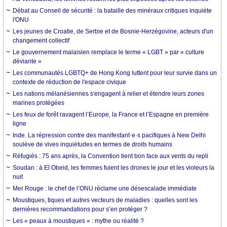
Débat au Conseil de sécurité : la bataille des minéraux critiques inquiète
l'ONU
Les jeunes de Croatie, de Serbie et de Bosnie-Herzégovine, acteurs d'un
changement collectif
Le gouvernement malaisien remplace le terme « LGBT » par « culture
déviante »
Les communautés LGBTQ+ de Hong Kong luttent pour leur survie dans un
contexte de réduction de l'espace civique
Les nations mélanésiennes s'engagent à relier et étendre leurs zones
marines protégées
Les feux de forêt ravagent l’Europe, la France et l’Espagne en première
ligne
Inde. La répression contre des manifestant·e·s pacifiques à New Delhi
soulève de vives inquiétudes en termes de droits humains
Réfugiés : 75 ans après, la Convention tient bon face aux vents du repli
Soudan : à El Obeid, les femmes fuient les drones le jour et les violeurs la
nuit
Mer Rouge : le chef de l’ONU réclame une désescalade immédiate
Moustiques, tiques et autres vecteurs de maladies : quelles sont les
dernières recommandations pour s’en protéger ?
Les « peaux à moustiques » : mythe ou réalité ?