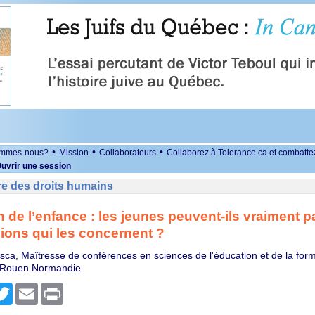
•
•
•
ommes-nous?
Mission
Collaborateurs
Collaborez à Tolerance.ca et combatte
uvrir une session
re des droits humains
n de l’enfance : les jeunes peuvent-ils vraiment pa
ions qui les concernent ?
isca, Maîtresse de conférences en sciences de l'éducation et de la form
e Rouen Normandie
r
cebook
Twitter
Email
Print