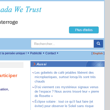
•
•
•
z la pensée unique !
Publicité
Contact
[
]
English
Aussi
~
Les gobelets de café jetables libèrent des
rticiper
microplastiques, surtout lorsqu’ils sont très
chauds
~
D’où viennent ces mystérieux signaux venus
ation,
de l’espace ? Nous avons trouvé leur « pierre
de Rosette »
~
Éclipse solaire : tout ce qu’il faut faire (et
éviter) pour observer le Soleil sans risque