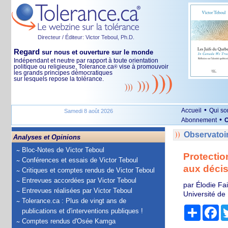
Directeur / Éditeur: Victor Teboul, Ph.D.
Regard
sur nous et ouverture sur le monde
Indépendant et neutre par rapport à toute orientation
politique ou religieuse, Tolerance.ca
vise à promouvoir
®
les grands principes démocratiques
sur lesquels repose la tolérance.
•
Accueil
Qui s
Samedi 8 août 2026
•
Abonnement
O
Observatoi
Analyses et Opinions
Bloc-Notes de Victor Teboul
Protectio
Conférences et essais de Victor Teboul
aux décis
Critiques et comptes rendus de Victor Teboul
Entrevues accordées par Victor Teboul
par Élodie Fa
Entrevues réalisées par Victor Teboul
Université d
Tolerance.ca : Plus de vingt ans de
Partage
Fa
publications et d'interventions publiques !
Comptes rendus d'Osée Kamga