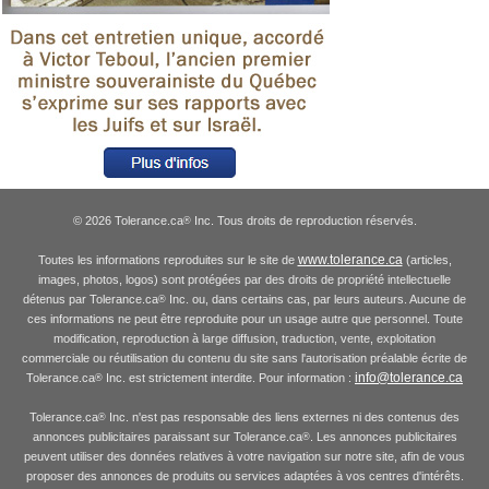
© 2026 Tolerance.ca
Inc. Tous droits de reproduction réservés.
®
www.tolerance.ca
Toutes les informations reproduites sur le site de
(articles,
images, photos, logos) sont protégées par des droits de propriété intellectuelle
détenus par Tolerance.ca
Inc. ou, dans certains cas, par leurs auteurs. Aucune de
®
ces informations ne peut être reproduite pour un usage autre que personnel. Toute
modification, reproduction à large diffusion, traduction, vente, exploitation
commerciale ou réutilisation du contenu du site sans l'autorisation préalable écrite de
info@tolerance.ca
Tolerance.ca
Inc. est strictement interdite. Pour information :
®
Tolerance.ca
Inc. n'est pas responsable des liens externes ni des contenus des
®
annonces publicitaires paraissant sur Tolerance.ca
. Les annonces publicitaires
®
peuvent utiliser des données relatives à votre navigation sur notre site, afin de vous
proposer des annonces de produits ou services adaptées à vos centres d'intérêts.