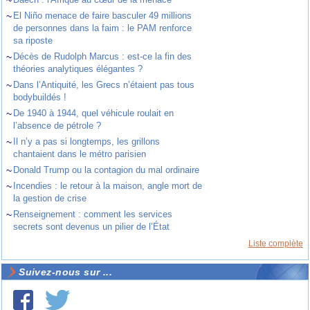
~
El Niño menace de faire basculer 49 millions
de personnes dans la faim : le PAM renforce
sa riposte
~
Décès de Rudolph Marcus : est-ce la fin des
théories analytiques élégantes ?
~
Dans l’Antiquité, les Grecs n’étaient pas tous
bodybuildés !
~
De 1940 à 1944, quel véhicule roulait en
l’absence de pétrole ?
~
Il n’y a pas si longtemps, les grillons
chantaient dans le métro parisien
~
Donald Trump ou la contagion du mal ordinaire
~
Incendies : le retour à la maison, angle mort de
la gestion de crise
~
Renseignement : comment les services
secrets sont devenus un pilier de l’État
Liste complète
Suivez-nous sur ...