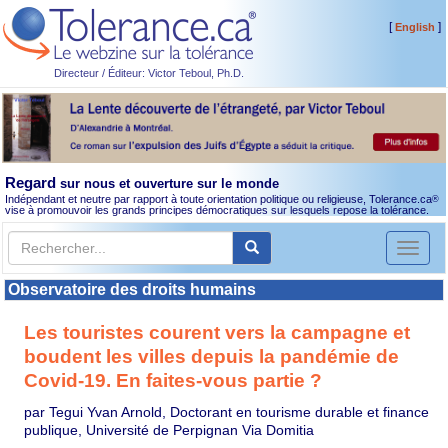
[
]
English
Directeur / Éditeur: Victor Teboul, Ph.D.
Regard
sur nous et ouverture sur le monde
Indépendant et neutre par rapport à toute orientation politique ou religieuse, Tolerance.ca
®
vise à promouvoir les grands principes démocratiques sur lesquels repose la tolérance.
Toggl
naviga
Observatoire des droits humains
Les touristes courent vers la campagne et
boudent les villes depuis la pandémie de
Covid-19. En faites-vous partie ?
par Tegui Yvan Arnold, Doctorant en tourisme durable et finance
publique, Université de Perpignan Via Domitia