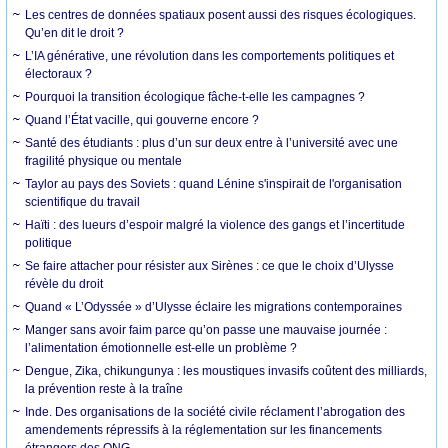
Les centres de données spatiaux posent aussi des risques écologiques.
Qu’en dit le droit ?
L’IA générative, une révolution dans les comportements politiques et
électoraux ?
Pourquoi la transition écologique fâche-t-elle les campagnes ?
Quand l’État vacille, qui gouverne encore ?
Santé des étudiants : plus d’un sur deux entre à l’université avec une
fragilité physique ou mentale
Taylor au pays des Soviets : quand Lénine s'inspirait de l'organisation
scientifique du travail
Haïti : des lueurs d’espoir malgré la violence des gangs et l’incertitude
politique
Se faire attacher pour résister aux Sirènes : ce que le choix d’Ulysse
révèle du droit
Quand « L’Odyssée » d’Ulysse éclaire les migrations contemporaines
Manger sans avoir faim parce qu’on passe une mauvaise journée :
l’alimentation émotionnelle est-elle un problème ?
Dengue, Zika, chikungunya : les moustiques invasifs coûtent des milliards,
la prévention reste à la traîne
Inde. Des organisations de la société civile réclament l’abrogation des
amendements répressifs à la réglementation sur les financements
étrangers des ONG