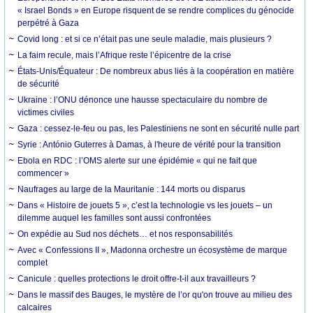
« Israel Bonds » en Europe risquent de se rendre complices du génocide
perpétré à Gaza
Covid long : et si ce n’était pas une seule maladie, mais plusieurs ?
La faim recule, mais l’Afrique reste l’épicentre de la crise
États-Unis/Équateur : De nombreux abus liés à la coopération en matière
de sécurité
Ukraine : l’ONU dénonce une hausse spectaculaire du nombre de
victimes civiles
Gaza : cessez-le-feu ou pas, les Palestiniens ne sont en sécurité nulle part
Syrie : António Guterres à Damas, à l'heure de vérité pour la transition
Ebola en RDC : l’OMS alerte sur une épidémie « qui ne fait que
commencer »
Naufrages au large de la Mauritanie : 144 morts ou disparus
Dans « Histoire de jouets 5 », c’est la technologie vs les jouets – un
dilemme auquel les familles sont aussi confrontées
On expédie au Sud nos déchets… et nos responsabilités
Avec « Confessions II », Madonna orchestre un écosystème de marque
complet
Canicule : quelles protections le droit offre-t-il aux travailleurs ?
Dans le massif des Bauges, le mystère de l’or qu'on trouve au milieu des
calcaires