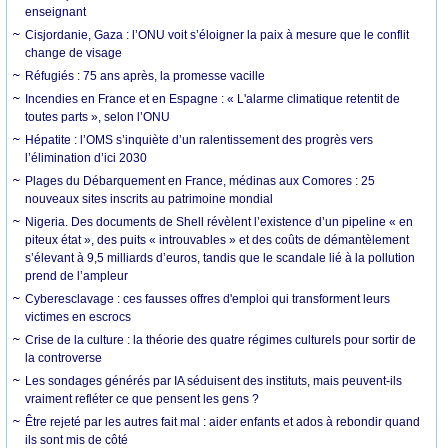
enseignant
Cisjordanie, Gaza : l’ONU voit s’éloigner la paix à mesure que le conflit
change de visage
Réfugiés : 75 ans après, la promesse vacille
Incendies en France et en Espagne : « L'alarme climatique retentit de
toutes parts », selon l’ONU
Hépatite : l’OMS s’inquiète d’un ralentissement des progrès vers
l’élimination d’ici 2030
Plages du Débarquement en France, médinas aux Comores : 25
nouveaux sites inscrits au patrimoine mondial
Nigeria. Des documents de Shell révèlent l’existence d’un pipeline « en
piteux état », des puits « introuvables » et des coûts de démantèlement
s’élevant à 9,5 milliards d’euros, tandis que le scandale lié à la pollution
prend de l’ampleur
Cyberesclavage : ces fausses offres d'emploi qui transforment leurs
victimes en escrocs
Crise de la culture : la théorie des quatre régimes culturels pour sortir de
la controverse
Les sondages générés par IA séduisent des instituts, mais peuvent-ils
vraiment refléter ce que pensent les gens ?
Être rejeté par les autres fait mal : aider enfants et ados à rebondir quand
ils sont mis de côté