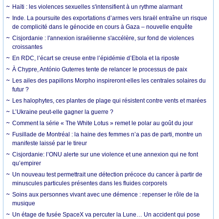
Haïti : les violences sexuelles s'intensifient à un rythme alarmant
Inde. La poursuite des exportations d’armes vers Israël entraîne un risque
de complicité dans le génocide en cours à Gaza – nouvelle enquête
Cisjordanie : l'annexion israélienne s'accélère, sur fond de violences
croissantes
En RDC, l’écart se creuse entre l’épidémie d’Ebola et la riposte
À Chypre, António Guterres tente de relancer le processus de paix
Les ailes des papillons Morpho inspireront-elles les centrales solaires du
futur ?
Les halophytes, ces plantes de plage qui résistent contre vents et marées
L’Ukraine peut-elle gagner la guerre ?
Comment la série « The White Lotus » remet le polar au goût du jour
Fusillade de Montréal : la haine des femmes n’a pas de parti, montre un
manifeste laissé par le tireur
Cisjordanie: l’ONU alerte sur une violence et une annexion qui ne font
qu’empirer
Un nouveau test permettrait une détection précoce du cancer à partir de
minuscules particules présentes dans les fluides corporels
Soins aux personnes vivant avec une démence : repenser le rôle de la
musique
Un étage de fusée SpaceX va percuter la Lune… Un accident qui pose