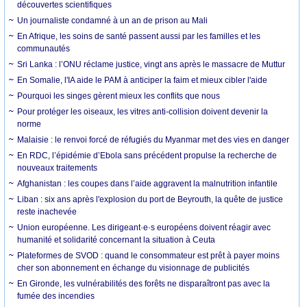
découvertes scientifiques
Un journaliste condamné à un an de prison au Mali
En Afrique, les soins de santé passent aussi par les familles et les
communautés
Sri Lanka : l’ONU réclame justice, vingt ans après le massacre de Muttur
En Somalie, l'IA aide le PAM à anticiper la faim et mieux cibler l'aide
Pourquoi les singes gèrent mieux les conflits que nous
Pour protéger les oiseaux, les vitres anti-collision doivent devenir la
norme
Malaisie : le renvoi forcé de réfugiés du Myanmar met des vies en danger
En RDC, l’épidémie d’Ebola sans précédent propulse la recherche de
nouveaux traitements
Afghanistan : les coupes dans l’aide aggravent la malnutrition infantile
Liban : six ans après l'explosion du port de Beyrouth, la quête de justice
reste inachevée
Union européenne. Les dirigeant·e·s européens doivent réagir avec
humanité et solidarité concernant la situation à Ceuta
Plateformes de SVOD : quand le consommateur est prêt à payer moins
cher son abonnement en échange du visionnage de publicités
En Gironde, les vulnérabilités des forêts ne disparaîtront pas avec la
fumée des incendies