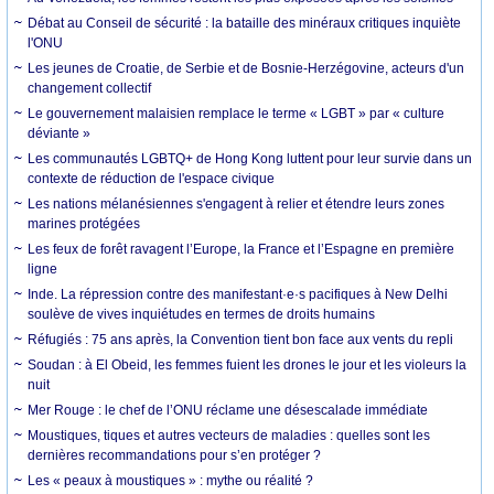
Débat au Conseil de sécurité : la bataille des minéraux critiques inquiète
l'ONU
Les jeunes de Croatie, de Serbie et de Bosnie-Herzégovine, acteurs d'un
changement collectif
Le gouvernement malaisien remplace le terme « LGBT » par « culture
déviante »
Les communautés LGBTQ+ de Hong Kong luttent pour leur survie dans un
contexte de réduction de l'espace civique
Les nations mélanésiennes s'engagent à relier et étendre leurs zones
marines protégées
Les feux de forêt ravagent l’Europe, la France et l’Espagne en première
ligne
Inde. La répression contre des manifestant·e·s pacifiques à New Delhi
soulève de vives inquiétudes en termes de droits humains
Réfugiés : 75 ans après, la Convention tient bon face aux vents du repli
Soudan : à El Obeid, les femmes fuient les drones le jour et les violeurs la
nuit
Mer Rouge : le chef de l’ONU réclame une désescalade immédiate
Moustiques, tiques et autres vecteurs de maladies : quelles sont les
dernières recommandations pour s’en protéger ?
Les « peaux à moustiques » : mythe ou réalité ?