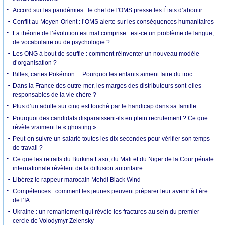
Accord sur les pandémies : le chef de l'OMS presse les États d’aboutir
Conflit au Moyen-Orient : l’OMS alerte sur les conséquences humanitaires
La théorie de l’évolution est mal comprise : est-ce un problème de langue,
de vocabulaire ou de psychologie ?
Les ONG à bout de souffle : comment réinventer un nouveau modèle
d’organisation ?
Billes, cartes Pokémon… Pourquoi les enfants aiment faire du troc
Dans la France des outre-mer, les marges des distributeurs sont-elles
responsables de la vie chère ?
Plus d’un adulte sur cinq est touché par le handicap dans sa famille
Pourquoi des candidats disparaissent-ils en plein recrutement ? Ce que
révèle vraiment le « ghosting »
Peut-on suivre un salarié toutes les dix secondes pour vérifier son temps
de travail ?
Ce que les retraits du Burkina Faso, du Mali et du Niger de la Cour pénale
internationale révèlent de la diffusion autoritaire
Libérez le rappeur marocain Mehdi Black Wind
Compétences : comment les jeunes peuvent préparer leur avenir à l’ère
de l’IA
Ukraine : un remaniement qui révèle les fractures au sein du premier
cercle de Volodymyr Zelensky