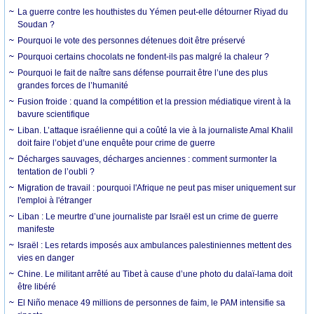
La guerre contre les houthistes du Yémen peut-elle détourner Riyad du
Soudan ?
Pourquoi le vote des personnes détenues doit être préservé
Pourquoi certains chocolats ne fondent-ils pas malgré la chaleur ?
Pourquoi le fait de naître sans défense pourrait être l’une des plus
grandes forces de l’humanité
Fusion froide : quand la compétition et la pression médiatique virent à la
bavure scientifique
Liban. L’attaque israélienne qui a coûté la vie à la journaliste Amal Khalil
doit faire l’objet d’une enquête pour crime de guerre
Décharges sauvages, décharges anciennes : comment surmonter la
tentation de l’oubli ?
Migration de travail : pourquoi l'Afrique ne peut pas miser uniquement sur
l'emploi à l'étranger
Liban : Le meurtre d’une journaliste par Israël est un crime de guerre
manifeste
Israël : Les retards imposés aux ambulances palestiniennes mettent des
vies en danger
Chine. Le militant arrêté au Tibet à cause d’une photo du dalaï-lama doit
être libéré
El Niño menace 49 millions de personnes de faim, le PAM intensifie sa