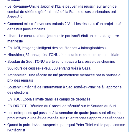
Le Royaume-Uni, le Japon et l’Italie peuvent-ils réussir leur avion de
combat de sixième génération là où la France et ses partenaires ont
échoué ?
Comment mieux élever ses enfants ? Voici les résultats d'un projet testé
dans huit pays africains
Liban : Le meurtre d’une journaliste par Israël était un crime de guerre
manifeste
En Haïti, les gangs infligent des souffrances « inimaginables »
Hiroshima, 81 ans après : l'ONU alerte sur le retour du risque nucléaire
Soudan du Sud : l’ONU alerte sur un pays à la croisée des chemins
300 jours de cessez-le-feu, 300 enfants tués à Gaza
Afghanistan : une récolte de blé prometteuse menacée par la hausse du
prix des engrais
Soutenir l’intégrité de l’information à Sao Tomé-et-Principe à l’approche
des élections
En RDC, Ebola s’invite dans les camps de déplacés
EN DIRECT - Réunion du Conseil de sécurité sur le Soudan du Sud
Les entreprises qui passent à la semaine de quatre jours sont-elles plus
productives ? Une étude menée sur 15 entreprises apporte des réponses
Quand la paix devient suspecte : pourquoi Peter Thiel voit le pape comme
l’Antéchrist