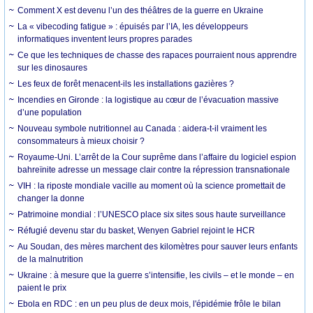
Comment X est devenu l’un des théâtres de la guerre en Ukraine
La « vibecoding fatigue » : épuisés par l’IA, les développeurs
informatiques inventent leurs propres parades
Ce que les techniques de chasse des rapaces pourraient nous apprendre
sur les dinosaures
Les feux de forêt menacent-ils les installations gazières ?
Incendies en Gironde : la logistique au cœur de l’évacuation massive
d’une population
Nouveau symbole nutritionnel au Canada : aidera-t-il vraiment les
consommateurs à mieux choisir ?
Royaume-Uni. L’arrêt de la Cour suprême dans l’affaire du logiciel espion
bahreïnite adresse un message clair contre la répression transnationale
VIH : la riposte mondiale vacille au moment où la science promettait de
changer la donne
Patrimoine mondial : l’UNESCO place six sites sous haute surveillance
Réfugié devenu star du basket, Wenyen Gabriel rejoint le HCR
Au Soudan, des mères marchent des kilomètres pour sauver leurs enfants
de la malnutrition
Ukraine : à mesure que la guerre s’intensifie, les civils – et le monde – en
paient le prix
Ebola en RDC : en un peu plus de deux mois, l'épidémie frôle le bilan