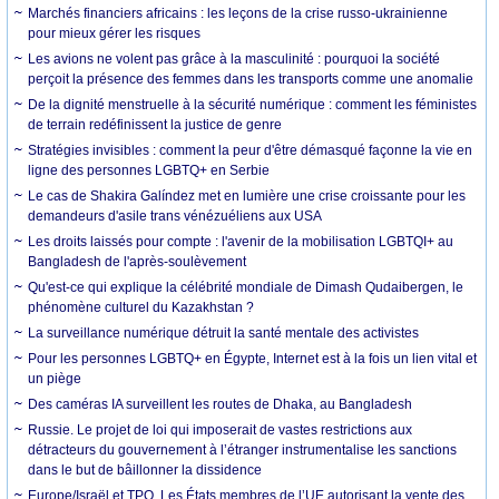
Marchés financiers africains : les leçons de la crise russo-ukrainienne
pour mieux gérer les risques
Les avions ne volent pas grâce à la masculinité : pourquoi la société
perçoit la présence des femmes dans les transports comme une anomalie
De la dignité menstruelle à la sécurité numérique : comment les féministes
de terrain redéfinissent la justice de genre
Stratégies invisibles : comment la peur d'être démasqué façonne la vie en
ligne des personnes LGBTQ+ en Serbie
Le cas de Shakira Galíndez met en lumière une crise croissante pour les
demandeurs d'asile trans vénézuéliens aux USA
Les droits laissés pour compte : l'avenir de la mobilisation LGBTQI+ au
Bangladesh de l'après-soulèvement
Qu'est-ce qui explique la célébrité mondiale de Dimash Qudaibergen, le
phénomène culturel du Kazakhstan ?
La surveillance numérique détruit la santé mentale des activistes
Pour les personnes LGBTQ+ en Égypte, Internet est à la fois un lien vital et
un piège
Des caméras IA surveillent les routes de Dhaka, au Bangladesh
Russie. Le projet de loi qui imposerait de vastes restrictions aux
détracteurs du gouvernement à l’étranger instrumentalise les sanctions
dans le but de bâillonner la dissidence
Europe/Israël et TPO. Les États membres de l’UE autorisant la vente des