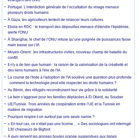
Portugal. L’interdiction générale de l’occultation du visage menace
plusieurs droits humains
À Gaza, les agriculteurs tentent de relancer leurs cultures
Ebola en RDC : le transport des dépouilles menace d'étendre l'épidémie,
alerte l'ONU
À Shanghai, le chef de l’ONU refuse qu’une poignée de puissances fasse
main basse sur l’IA
Moyen-Orient : les infrastructures civiles, nouveau champ de bataille du
conflit
Il n'y a de lien que humain : la raison de la valorisation de la créativité et
des liens humains à l'ère de l'IA
La course de l'Inde à l'adoption de l'IA soulève une question plus profonde
: comment la technologie peut-elle respecter les droits humains ?
Au Bénin, des réfugiés reconstruisent leur vie grâce à la solidarité
La faim s’aggrave pour les familles déplacées à El Obeid, au Soudan
UE/Tunisie. Trois années de coopération entre l’UE et la Tunisie en
matière de migration
Pourquoi respire-t-on surtout par une seule narine ?
« En tout cas, ce n’était pas une licorne… » Des sociologues ont interrogé
130 chasseurs de Bigfoot
À quoi servent les grosses boules orange suspendues aux lignes