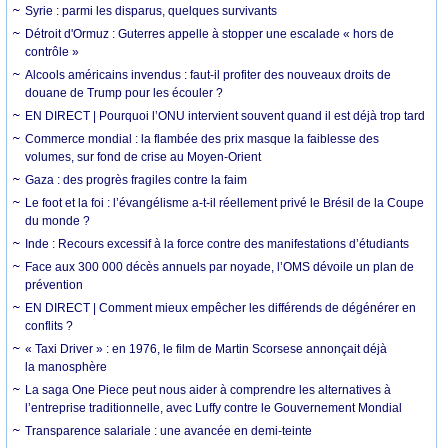
Syrie : parmi les disparus, quelques survivants
Détroit d'Ormuz : Guterres appelle à stopper une escalade « hors de
contrôle »
Alcools américains invendus : faut-il profiter des nouveaux droits de
douane de Trump pour les écouler ?
EN DIRECT | Pourquoi l’ONU intervient souvent quand il est déjà trop tard
Commerce mondial : la flambée des prix masque la faiblesse des
volumes, sur fond de crise au Moyen-Orient
Gaza : des progrès fragiles contre la faim
Le foot et la foi : l’évangélisme a-t-il réellement privé le Brésil de la Coupe
du monde ?
Inde : Recours excessif à la force contre des manifestations d’étudiants
Face aux 300 000 décès annuels par noyade, l’OMS dévoile un plan de
prévention
EN DIRECT | Comment mieux empêcher les différends de dégénérer en
conflits ?
« Taxi Driver » : en 1976, le film de Martin Scorsese annonçait déjà
la manosphère
La saga One Piece peut nous aider à comprendre les alternatives à
l’entreprise traditionnelle, avec Luffy contre le Gouvernement Mondial
Transparence salariale : une avancée en demi-teinte