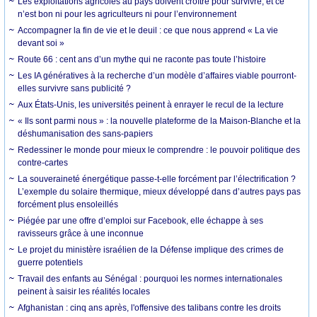
Les exploitations agricoles au pays doivent croître pour survivre, et ce
n’est bon ni pour les agriculteurs ni pour l’environnement
Accompagner la fin de vie et le deuil : ce que nous apprend « La vie
devant soi »
Route 66 : cent ans d’un mythe qui ne raconte pas toute l’histoire
Les IA génératives à la recherche d’un modèle d’affaires viable pourront-
elles survivre sans publicité ?
Aux États-Unis, les universités peinent à enrayer le recul de la lecture
« Ils sont parmi nous » : la nouvelle plateforme de la Maison-Blanche et la
déshumanisation des sans-papiers
Redessiner le monde pour mieux le comprendre : le pouvoir politique des
contre-cartes
La souveraineté énergétique passe-t-elle forcément par l’électrification ?
L’exemple du solaire thermique, mieux développé dans d’autres pays pas
forcément plus ensoleillés
Piégée par une offre d’emploi sur Facebook, elle échappe à ses
ravisseurs grâce à une inconnue
Le projet du ministère israélien de la Défense implique des crimes de
guerre potentiels
Travail des enfants au Sénégal : pourquoi les normes internationales
peinent à saisir les réalités locales
Afghanistan : cinq ans après, l'offensive des talibans contre les droits