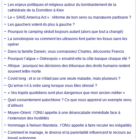
Les enjeux politiques et religieux autour du bombardement de la
cathédrale de la Dormition à Kiev
Le « SAVE America Act » : réforme de bon sens ou manœuvre partisane ?
Les gauchers votent-ils plus à gauche ?
Pourquoi le camping séduit toujours autant (alors que tout a changé)
La sonobiopsie ou comment les ultrasons font parler les tissus sans les
opérer
Dans la famille Darwin, vous connaissiez Charles, découvrez Francis
Pourquoi l’algue « Ostreopsis » envahit-elle la côte basque chaque été ?
Afrique : pourquoi les décisions des tribunaux des droits humains restent
souvent lettre morte
Covid long : et si ce n'était pas une seule maladie, mais plusieurs ?
Qu’arrive-t-il à votre sang lorsque vous êtes stressé ?
« Vos trajets quotidiens sont plus dangereux que mon ancien métier »
Quel consentement autochtone ? Ce que nous apprend un exemple venu
d’ailleurs
Moyen-Orient : l’ONU appelle à une désescalade immédiate face à
l’extension des hostilités
Hommage à Nelson Mandela : l’ONU appelle à faire reculer les inégalités
Comment le mariage, le divorce et la parentalité influencent le recours au
travail autonome