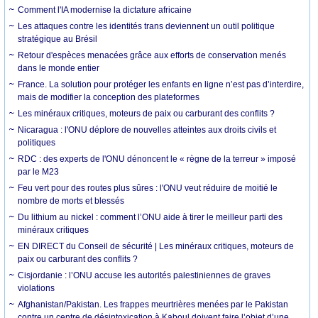
Comment l'IA modernise la dictature africaine
Les attaques contre les identités trans deviennent un outil politique
stratégique au Brésil
Retour d'espèces menacées grâce aux efforts de conservation menés
dans le monde entier
France. La solution pour protéger les enfants en ligne n’est pas d’interdire,
mais de modifier la conception des plateformes
Les minéraux critiques, moteurs de paix ou carburant des conflits ?
Nicaragua : l'ONU déplore de nouvelles atteintes aux droits civils et
politiques
RDC : des experts de l'ONU dénoncent le « règne de la terreur » imposé
par le M23
Feu vert pour des routes plus sûres : l'ONU veut réduire de moitié le
nombre de morts et blessés
Du lithium au nickel : comment l’ONU aide à tirer le meilleur parti des
minéraux critiques
EN DIRECT du Conseil de sécurité | Les minéraux critiques, moteurs de
paix ou carburant des conflits ?
Cisjordanie : l’ONU accuse les autorités palestiniennes de graves
violations
Afghanistan/Pakistan. Les frappes meurtrières menées par le Pakistan
contre un centre de désintoxication à Kaboul doivent faire l’objet d’une