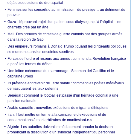
déjà des questions de droit spatial
Femmes sur les conseils d’administration : du prestige… au détriment du
pouvoir
Gaza : l'éprouvant trajet d'un patient sous dialyse jusqu'à l'hôpital… en
charrette tirée par un âne
Mali. Des preuves de crimes de guerre commis par des groupes armés
dans la région de Gao
Des empereurs romains à Donald Trump : quand les dirigeants politiques
se montrent dans les enceintes sportives
Forces de l’ordre et recours aux armes : comment la Révolution française
a posé les termes du débat
Une icône méconnue du marronnage : Selomoh del Castilho et le
capitaine Broos
Ils prétendaient revenir de Terre sainte : comment les poètes médiévaux
démasquaient les faux pèlerins
Sénégal : comment le football est passé d’un héritage colonial à une
passion nationale
Arabie saoudite : nouvelles exécutions de migrants éthiopiens
Iran. Il faut mettre un terme à la campagne d’exécutions et de
condamnations à mort arbitraires de manifestant·e·s
Algérie. Les autorités doivent immédiatement annuler la décision
prononçant la dissolution d’un syndicat indépendant du personnel