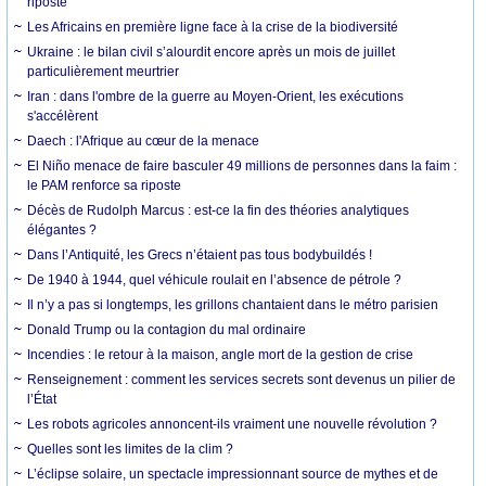
riposte
Les Africains en première ligne face à la crise de la biodiversité
Ukraine : le bilan civil s’alourdit encore après un mois de juillet
particulièrement meurtrier
Iran : dans l'ombre de la guerre au Moyen-Orient, les exécutions
s'accélèrent
Daech : l'Afrique au cœur de la menace
El Niño menace de faire basculer 49 millions de personnes dans la faim :
le PAM renforce sa riposte
Décès de Rudolph Marcus : est-ce la fin des théories analytiques
élégantes ?
Dans l’Antiquité, les Grecs n’étaient pas tous bodybuildés !
De 1940 à 1944, quel véhicule roulait en l’absence de pétrole ?
Il n’y a pas si longtemps, les grillons chantaient dans le métro parisien
Donald Trump ou la contagion du mal ordinaire
Incendies : le retour à la maison, angle mort de la gestion de crise
Renseignement : comment les services secrets sont devenus un pilier de
l’État
Les robots agricoles annoncent-ils vraiment une nouvelle révolution ?
Quelles sont les limites de la clim ?
L’éclipse solaire, un spectacle impressionnant source de mythes et de