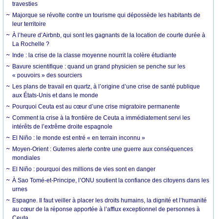
travesties
Majorque se révolte contre un tourisme qui dépossède les habitants de
leur territoire
À l’heure d’Airbnb, qui sont les gagnants de la location de courte durée à
La Rochelle ?
Inde : la crise de la classe moyenne nourrit la colère étudiante
Bavure scientifique : quand un grand physicien se penche sur les
« pouvoirs » des sourciers
Les plans de travail en quartz, à l’origine d’une crise de santé publique
aux États-Unis et dans le monde
Pourquoi Ceuta est au cœur d’une crise migratoire permanente
Comment la crise à la frontière de Ceuta a immédiatement servi les
intérêts de l’extrême droite espagnole
El Niño : le monde est entré « en terrain inconnu »
Moyen-Orient : Guterres alerte contre une guerre aux conséquences
mondiales
El Niño : pourquoi des millions de vies sont en danger
À Sao Tomé-et-Principe, l’ONU soutient la confiance des citoyens dans les
urnes
Espagne. Il faut veiller à placer les droits humains, la dignité et l’humanité
au cœur de la réponse apportée à l’afflux exceptionnel de personnes à
Ceuta