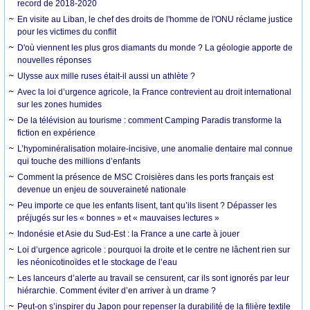
record de 2018-2020
En visite au Liban, le chef des droits de l'homme de l'ONU réclame justice
pour les victimes du conflit
D'où viennent les plus gros diamants du monde ? La géologie apporte de
nouvelles réponses
Ulysse aux mille ruses était-il aussi un athlète ?
Avec la loi d’urgence agricole, la France contrevient au droit international
sur les zones humides
De la télévision au tourisme : comment Camping Paradis transforme la
fiction en expérience
L’hypominéralisation molaire-incisive, une anomalie dentaire mal connue
qui touche des millions d’enfants
Comment la présence de MSC Croisières dans les ports français est
devenue un enjeu de souveraineté nationale
Peu importe ce que les enfants lisent, tant qu’ils lisent ? Dépasser les
préjugés sur les « bonnes » et « mauvaises lectures »
Indonésie et Asie du Sud-Est : la France a une carte à jouer
Loi d’urgence agricole : pourquoi la droite et le centre ne lâchent rien sur
les néonicotinoïdes et le stockage de l’eau
Les lanceurs d’alerte au travail se censurent, car ils sont ignorés par leur
hiérarchie. Comment éviter d’en arriver à un drame ?
Peut-on s’inspirer du Japon pour repenser la durabilité de la filière textile