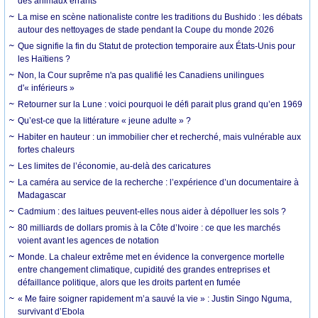
des animaux errants
La mise en scène nationaliste contre les traditions du Bushido : les débats
autour des nettoyages de stade pendant la Coupe du monde 2026
Que signifie la fin du Statut de protection temporaire aux États-Unis pour
les Haïtiens ?
Non, la Cour suprême n'a pas qualifié les Canadiens unilingues
d'« inférieurs »
Retourner sur la Lune : voici pourquoi le défi parait plus grand qu’en 1969
Qu’est-ce que la littérature « jeune adulte » ?
Habiter en hauteur : un immobilier cher et recherché, mais vulnérable aux
fortes chaleurs
Les limites de l’économie, au-delà des caricatures
La caméra au service de la recherche : l’expérience d’un documentaire à
Madagascar
Cadmium : des laitues peuvent-elles nous aider à dépolluer les sols ?
80 milliards de dollars promis à la Côte d’Ivoire : ce que les marchés
voient avant les agences de notation
Monde. La chaleur extrême met en évidence la convergence mortelle
entre changement climatique, cupidité des grandes entreprises et
défaillance politique, alors que les droits partent en fumée
« Me faire soigner rapidement m’a sauvé la vie » : Justin Singo Nguma,
survivant d’Ebola