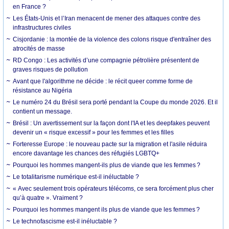
en France ?
Les États-Unis et l’Iran menacent de mener des attaques contre des
infrastructures civiles
Cisjordanie : la montée de la violence des colons risque d'entraîner des
atrocités de masse
RD Congo : Les activités d’une compagnie pétrolière présentent de
graves risques de pollution
Avant que l'algorithme ne décide : le récit queer comme forme de
résistance au Nigéria
Le numéro 24 du Brésil sera porté pendant la Coupe du monde 2026. Et il
contient un message.
Brésil : Un avertissement sur la façon dont l'IA et les deepfakes peuvent
devenir un « risque excessif » pour les femmes et les filles
Forteresse Europe : le nouveau pacte sur la migration et l'asile réduira
encore davantage les chances des réfugiés LGBTQ+
Pourquoi les hommes mangent-ils plus de viande que les femmes ?
Le totalitarisme numérique est-il inéluctable ?
« Avec seulement trois opérateurs télécoms, ce sera forcément plus cher
qu’à quatre ». Vraiment ?
Pourquoi les hommes mangent ils plus de viande que les femmes ?
Le technofascisme est-il inéluctable ?