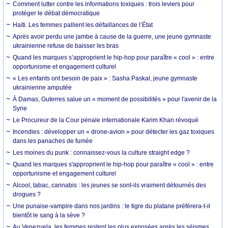
Comment lutter contre les informations toxiques : trois leviers pour
protéger le débat démocratique
Haïti. Les femmes pallient les défaillances de l’État
Après avoir perdu une jambe à cause de la guerre, une jeune gymnaste
ukrainienne refuse de baisser les bras
Quand les marques s’approprient le hip-hop pour paraître « cool » : entre
opportunisme et engagement culturel
« Les enfants ont besoin de paix » : Sasha Paskal, jeune gymnaste
ukrainienne amputée
À Damas, Guterres salue un « moment de possibilités » pour l'avenir de la
Syrie
Le Procureur de la Cour pénale internationale Karim Khan révoqué
Incendies : développer un « drone-avion » pour détecter les gaz toxiques
dans les panaches de fumée
Les moines du punk : connaissez-vous la culture straight edge ?
Quand les marques s'approprient le hip-hop pour paraître « cool » : entre
opportunisme et engagement culturel
Alcool, tabac, cannabis : les jeunes se sont-ils vraiment détournés des
drogues ?
Une punaise-vampire dans nos jardins : le tigre du platane préférera-t-il
bientôt le sang à la sève ?
Au Venezuela, les femmes restent les plus exposées après les séismes