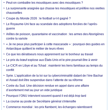
Peut-on combattre les moustiques avec des moustiques ?
La surprenante araignée qui chasse les moustiques et préfère nos vieilles
chaussettes
Coupe du Monde 2026 : le football a-t-il gagné ?
Le Royaume-Uni face au scandale des adoptions forcées de l’après-
guerre
Arêtes de poisson, quarantaine et vaccination : les armes des Aborigènes
contre la variole
« Je ne peux plus participer à cette mascarade » : pourquoi des guides en
Antarctique quittent le métier de leurs rêves
Ce que les dératiseurs nous apprennent sur le bonheur au travail
Le prix du bœuf explose aux États-Unis et le pire pourrait être à venir
Le CICR en Libye et au Tchad : maintenir les liens familiaux au temps du
conflit
Syrie. L’application de la loi sur la cybercriminalité datant de l’ère Bachar
el Assad doit être suspendue dans l’attente de sa réforme
Corée du Sud. Une décision rendue en appel dans une affaire
d’avortement met au jour un vide juridique
Pourquoi l’ONU intervient souvent quand il est déjà trop tard
La course au poste de Secrétaire général s'intensifie
Commerce mondial : les prix flambent, les échanges ralentissent