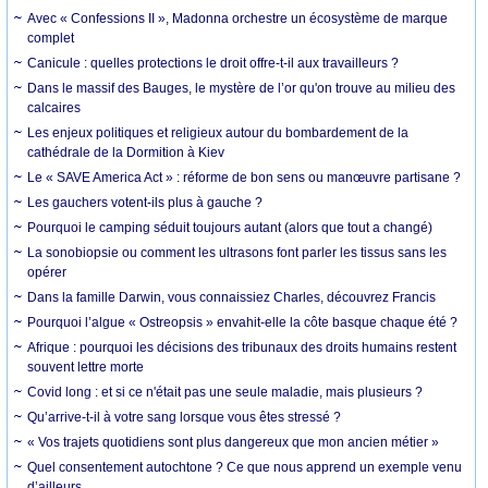
Avec « Confessions II », Madonna orchestre un écosystème de marque
complet
Canicule : quelles protections le droit offre-t-il aux travailleurs ?
Dans le massif des Bauges, le mystère de l’or qu'on trouve au milieu des
calcaires
Les enjeux politiques et religieux autour du bombardement de la
cathédrale de la Dormition à Kiev
Le « SAVE America Act » : réforme de bon sens ou manœuvre partisane ?
Les gauchers votent-ils plus à gauche ?
Pourquoi le camping séduit toujours autant (alors que tout a changé)
La sonobiopsie ou comment les ultrasons font parler les tissus sans les
opérer
Dans la famille Darwin, vous connaissiez Charles, découvrez Francis
Pourquoi l’algue « Ostreopsis » envahit-elle la côte basque chaque été ?
Afrique : pourquoi les décisions des tribunaux des droits humains restent
souvent lettre morte
Covid long : et si ce n'était pas une seule maladie, mais plusieurs ?
Qu’arrive-t-il à votre sang lorsque vous êtes stressé ?
« Vos trajets quotidiens sont plus dangereux que mon ancien métier »
Quel consentement autochtone ? Ce que nous apprend un exemple venu
d’ailleurs