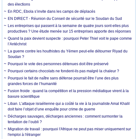
des élections
En RDC, Ebola s’invite dans les camps de déplacés
EN DIRECT - Réunion du Conseil de sécurité sur le Soudan du Sud
Les entreprises qui passent à la semaine de quatre jours sont-elles plus
productives ? Une étude menée sur 15 entreprises apporte des réponses
Quand la paix devient suspecte : pourquoi Peter Thiel voit le pape comme
l’Antéchrist
La guerre contre les houthistes du Yémen peut-elle détourner Riyad du
Soudan ?
Pourquoi le vote des personnes détenues doit être préservé
Pourquoi certains chocolats ne fondent-ils pas malgré la chaleur ?
Pourquoi le fait de naître sans défense pourrait être l’une des plus
grandes forces de l’humanité
Fusion froide : quand la compétition et la pression médiatique virent à la
bavure scientifique
Liban. L’attaque israélienne qui a coûté la vie à la journaliste Amal Khalil
doit faire l’objet d’une enquête pour crime de guerre
Décharges sauvages, décharges anciennes : comment surmonter la
tentation de l’oubli ?
Migration de travail : pourquoi l'Afrique ne peut pas miser uniquement sur
l'emploi à l'étranger