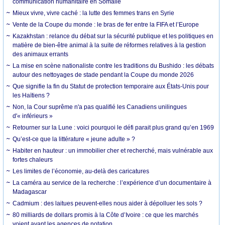
communication humanitaire en Somalie
Mieux vivre, vivre caché : la lutte des femmes trans en Syrie
Vente de la Coupe du monde : le bras de fer entre la FIFA et l’Europe
Kazakhstan : relance du débat sur la sécurité publique et les politiques en
matière de bien-être animal à la suite de réformes relatives à la gestion
des animaux errants
La mise en scène nationaliste contre les traditions du Bushido : les débats
autour des nettoyages de stade pendant la Coupe du monde 2026
Que signifie la fin du Statut de protection temporaire aux États-Unis pour
les Haïtiens ?
Non, la Cour suprême n'a pas qualifié les Canadiens unilingues
d'« inférieurs »
Retourner sur la Lune : voici pourquoi le défi parait plus grand qu’en 1969
Qu’est-ce que la littérature « jeune adulte » ?
Habiter en hauteur : un immobilier cher et recherché, mais vulnérable aux
fortes chaleurs
Les limites de l’économie, au-delà des caricatures
La caméra au service de la recherche : l’expérience d’un documentaire à
Madagascar
Cadmium : des laitues peuvent-elles nous aider à dépolluer les sols ?
80 milliards de dollars promis à la Côte d’Ivoire : ce que les marchés
voient avant les agences de notation