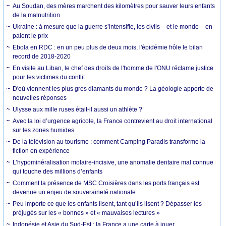
Au Soudan, des mères marchent des kilomètres pour sauver leurs enfants
de la malnutrition
Ukraine : à mesure que la guerre s’intensifie, les civils – et le monde – en
paient le prix
Ebola en RDC : en un peu plus de deux mois, l'épidémie frôle le bilan
record de 2018-2020
En visite au Liban, le chef des droits de l'homme de l'ONU réclame justice
pour les victimes du conflit
D'où viennent les plus gros diamants du monde ? La géologie apporte de
nouvelles réponses
Ulysse aux mille ruses était-il aussi un athlète ?
Avec la loi d’urgence agricole, la France contrevient au droit international
sur les zones humides
De la télévision au tourisme : comment Camping Paradis transforme la
fiction en expérience
L’hypominéralisation molaire-incisive, une anomalie dentaire mal connue
qui touche des millions d’enfants
Comment la présence de MSC Croisières dans les ports français est
devenue un enjeu de souveraineté nationale
Peu importe ce que les enfants lisent, tant qu’ils lisent ? Dépasser les
préjugés sur les « bonnes » et « mauvaises lectures »
Indonésie et Asie du Sud-Est : la France a une carte à jouer