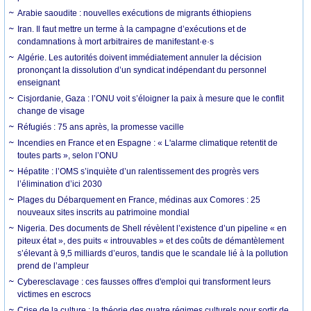
Arabie saoudite : nouvelles exécutions de migrants éthiopiens
Iran. Il faut mettre un terme à la campagne d’exécutions et de
condamnations à mort arbitraires de manifestant·e·s
Algérie. Les autorités doivent immédiatement annuler la décision
prononçant la dissolution d’un syndicat indépendant du personnel
enseignant
Cisjordanie, Gaza : l’ONU voit s’éloigner la paix à mesure que le conflit
change de visage
Réfugiés : 75 ans après, la promesse vacille
Incendies en France et en Espagne : « L'alarme climatique retentit de
toutes parts », selon l’ONU
Hépatite : l’OMS s’inquiète d’un ralentissement des progrès vers
l’élimination d’ici 2030
Plages du Débarquement en France, médinas aux Comores : 25
nouveaux sites inscrits au patrimoine mondial
Nigeria. Des documents de Shell révèlent l’existence d’un pipeline « en
piteux état », des puits « introuvables » et des coûts de démantèlement
s’élevant à 9,5 milliards d’euros, tandis que le scandale lié à la pollution
prend de l’ampleur
Cyberesclavage : ces fausses offres d'emploi qui transforment leurs
victimes en escrocs
Crise de la culture : la théorie des quatre régimes culturels pour sortir de