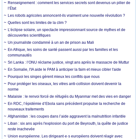
Renseignement : comment les services secrets sont devenus un pilier de
l’État
Les robots agricoles annoncent-ils vraiment une nouvelle révolution ?
Quelles sont les limites de la clim ?
L’éclipse solaire, un spectacle impressionnant source de mythes et de
découvertes scientifiques
Un journaliste condamné à un an de prison au Mali
En Afrique, les soins de santé passent aussi par les familles et les
communautés
Sri Lanka : l’ONU réclame justice, vingt ans après le massacre de Muttur
En Somalie, l'IA aide le PAM à anticiper la faim et mieux cibler l'aide
Pourquoi les singes gèrent mieux les conflits que nous
Pour protéger les oiseaux, les vitres anti-collision doivent devenir la
norme
Malaisie : le renvoi forcé de réfugiés du Myanmar met des vies en danger
En RDC, l’épidémie d’Ebola sans précédent propulse la recherche de
nouveaux traitements
Afghanistan : les coupes dans l’aide aggravent la malnutrition infantile
Liban : six ans après l'explosion du port de Beyrouth, la quête de justice
reste inachevée
Union européenne. Les dirigeant·e·s européens doivent réagir avec