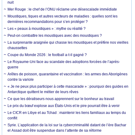
nuit
Mer Rouge : le chef de l’ONU réclame une désescalade immédiate
Moustiques, tiques et autres vecteurs de maladies : quelles sont les
dernières recommandations pour s’en protéger ?
Les « peaux à moustiques » : mythe ou réalité ?
Peut-on combattre les moustiques avec des moustiques ?
La surprenante araignée qui chasse les moustiques et préfère nos vieilles
chaussettes
Coupe du Monde 2026 : le football a-t-il gagné ?
Le Royaume-Uni face au scandale des adoptions forcées de l’après-
guerre
Arêtes de poisson, quarantaine et vaccination : les armes des Aborigènes
contre la variole
« Je ne peux plus participer à cette mascarade » : pourquoi des guides en
Antarctique quittent le métier de leurs rêves
Ce que les dératiseurs nous apprennent sur le bonheur au travail
Le prix du bœuf explose aux États-Unis et le pire pourrait être à venir
Le CICR en Libye et au Tchad : maintenir les liens familiaux au temps du
conflit
Syrie. L’application de la loi sur la cybercriminalité datant de l’ère Bachar
el Assad doit être suspendue dans l’attente de sa réforme