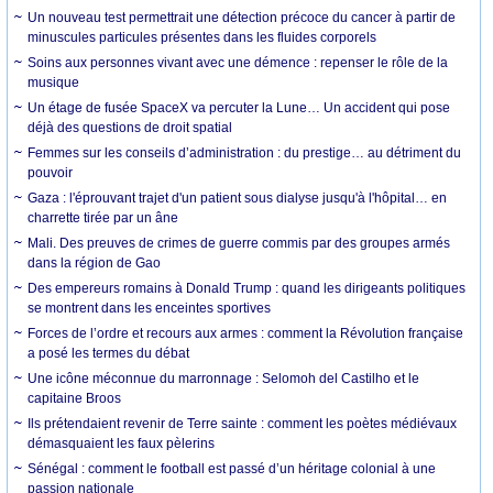
Un nouveau test permettrait une détection précoce du cancer à partir de
minuscules particules présentes dans les fluides corporels
Soins aux personnes vivant avec une démence : repenser le rôle de la
musique
Un étage de fusée SpaceX va percuter la Lune… Un accident qui pose
déjà des questions de droit spatial
Femmes sur les conseils d’administration : du prestige… au détriment du
pouvoir
Gaza : l'éprouvant trajet d'un patient sous dialyse jusqu'à l'hôpital… en
charrette tirée par un âne
Mali. Des preuves de crimes de guerre commis par des groupes armés
dans la région de Gao
Des empereurs romains à Donald Trump : quand les dirigeants politiques
se montrent dans les enceintes sportives
Forces de l’ordre et recours aux armes : comment la Révolution française
a posé les termes du débat
Une icône méconnue du marronnage : Selomoh del Castilho et le
capitaine Broos
Ils prétendaient revenir de Terre sainte : comment les poètes médiévaux
démasquaient les faux pèlerins
Sénégal : comment le football est passé d’un héritage colonial à une
passion nationale