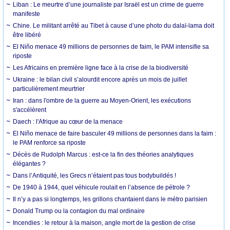
Liban : Le meurtre d’une journaliste par Israël est un crime de guerre
manifeste
Chine. Le militant arrêté au Tibet à cause d’une photo du dalaï-lama doit
être libéré
El Niño menace 49 millions de personnes de faim, le PAM intensifie sa
riposte
Les Africains en première ligne face à la crise de la biodiversité
Ukraine : le bilan civil s’alourdit encore après un mois de juillet
particulièrement meurtrier
Iran : dans l'ombre de la guerre au Moyen-Orient, les exécutions
s'accélèrent
Daech : l'Afrique au cœur de la menace
El Niño menace de faire basculer 49 millions de personnes dans la faim :
le PAM renforce sa riposte
Décès de Rudolph Marcus : est-ce la fin des théories analytiques
élégantes ?
Dans l’Antiquité, les Grecs n’étaient pas tous bodybuildés !
De 1940 à 1944, quel véhicule roulait en l’absence de pétrole ?
Il n’y a pas si longtemps, les grillons chantaient dans le métro parisien
Donald Trump ou la contagion du mal ordinaire
Incendies : le retour à la maison, angle mort de la gestion de crise