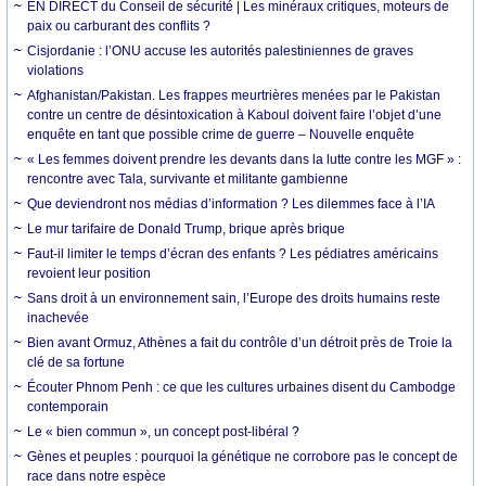
EN DIRECT du Conseil de sécurité | Les minéraux critiques, moteurs de
paix ou carburant des conflits ?
Cisjordanie : l’ONU accuse les autorités palestiniennes de graves
violations
Afghanistan/Pakistan. Les frappes meurtrières menées par le Pakistan
contre un centre de désintoxication à Kaboul doivent faire l’objet d’une
enquête en tant que possible crime de guerre – Nouvelle enquête
« Les femmes doivent prendre les devants dans la lutte contre les MGF » :
rencontre avec Tala, survivante et militante gambienne
Que deviendront nos médias d’information ? Les dilemmes face à l’IA
Le mur tarifaire de Donald Trump, brique après brique
Faut-il limiter le temps d’écran des enfants ? Les pédiatres américains
revoient leur position
Sans droit à un environnement sain, l’Europe des droits humains reste
inachevée
Bien avant Ormuz, Athènes a fait du contrôle d’un détroit près de Troie la
clé de sa fortune
Écouter Phnom Penh : ce que les cultures urbaines disent du Cambodge
contemporain
Le « bien commun », un concept post-libéral ?
Gènes et peuples : pourquoi la génétique ne corrobore pas le concept de
race dans notre espèce