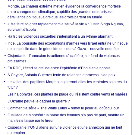
Monde. La chaleur extrême met en évidence la convergence mortelle
entre changement climatique, cupidité des grandes entreprises et
défaillance politique, alors que les droits partent en fumée
« Me faire soigner rapidement m’a sauvé la vie » : Justin Singo Nguma,
survivant d’Ebola
Haïti : les violences sexuelles s'intensifient à un rythme alarmant
Inde. La poursuite des exportations d’armes vers Israël entraîne un risque
de complicité dans le génocide en cours à Gaza – nouvelle enquête
Cisjordanie : l'annexion israélienne s'accélère, sur fond de violences
croissantes
En RDC, l’écart se creuse entre l’épidémie d’Ebola et la riposte
À Chypre, António Guterres tente de relancer le processus de paix
Les ailes des papillons Morpho inspireront-elles les centrales solaires du
futur ?
Les halophytes, ces plantes de plage qui résistent contre vents et marées
L’Ukraine peut-elle gagner la guerre ?
Comment la série « The White Lotus » remet le polar au goût du jour
Fusillade de Montréal : la haine des femmes n’a pas de parti, montre un
manifeste laissé par le tireur
Cisjordanie: l’ONU alerte sur une violence et une annexion qui ne font
qu’empirer