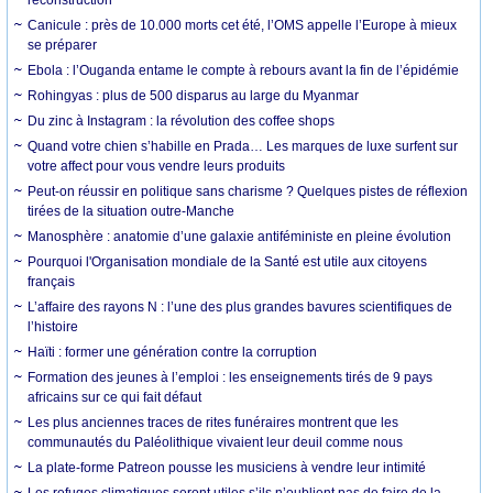
Canicule : près de 10.000 morts cet été, l’OMS appelle l’Europe à mieux
se préparer
Ebola : l’Ouganda entame le compte à rebours avant la fin de l’épidémie
Rohingyas : plus de 500 disparus au large du Myanmar
Du zinc à Instagram : la révolution des coffee shops
Quand votre chien s’habille en Prada… Les marques de luxe surfent sur
votre affect pour vous vendre leurs produits
Peut-on réussir en politique sans charisme ? Quelques pistes de réflexion
tirées de la situation outre-Manche
Manosphère : anatomie d’une galaxie antiféministe en pleine évolution
Pourquoi l'Organisation mondiale de la Santé est utile aux citoyens
français
L’affaire des rayons N : l’une des plus grandes bavures scientifiques de
l’histoire
Haïti : former une génération contre la corruption
Formation des jeunes à l’emploi : les enseignements tirés de 9 pays
africains sur ce qui fait défaut
Les plus anciennes traces de rites funéraires montrent que les
communautés du Paléolithique vivaient leur deuil comme nous
La plate-forme Patreon pousse les musiciens à vendre leur intimité
Les refuges climatiques seront utiles s’ils n’oublient pas de faire de la