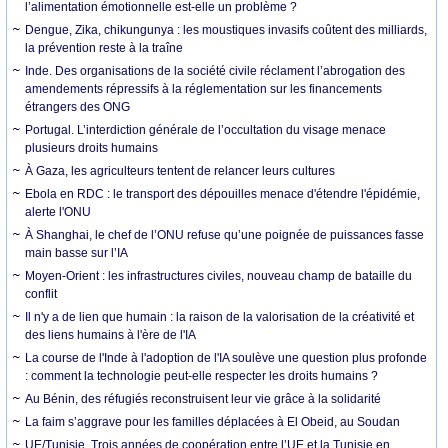
l’alimentation émotionnelle est-elle un problème ?
Dengue, Zika, chikungunya : les moustiques invasifs coûtent des milliards,
la prévention reste à la traîne
Inde. Des organisations de la société civile réclament l’abrogation des
amendements répressifs à la réglementation sur les financements
étrangers des ONG
Portugal. L’interdiction générale de l’occultation du visage menace
plusieurs droits humains
À Gaza, les agriculteurs tentent de relancer leurs cultures
Ebola en RDC : le transport des dépouilles menace d'étendre l'épidémie,
alerte l'ONU
À Shanghai, le chef de l’ONU refuse qu’une poignée de puissances fasse
main basse sur l’IA
Moyen-Orient : les infrastructures civiles, nouveau champ de bataille du
conflit
Il n'y a de lien que humain : la raison de la valorisation de la créativité et
des liens humains à l'ère de l'IA
La course de l'Inde à l'adoption de l'IA soulève une question plus profonde
: comment la technologie peut-elle respecter les droits humains ?
Au Bénin, des réfugiés reconstruisent leur vie grâce à la solidarité
La faim s’aggrave pour les familles déplacées à El Obeid, au Soudan
UE/Tunisie. Trois années de coopération entre l’UE et la Tunisie en