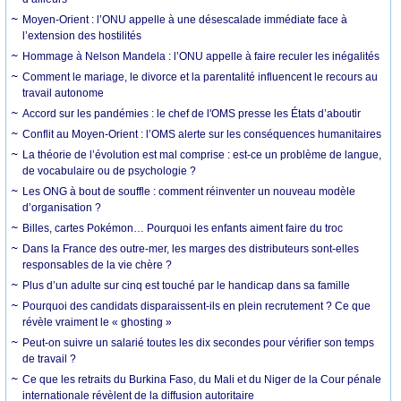
Moyen-Orient : l’ONU appelle à une désescalade immédiate face à
l’extension des hostilités
Hommage à Nelson Mandela : l’ONU appelle à faire reculer les inégalités
Comment le mariage, le divorce et la parentalité influencent le recours au
travail autonome
Accord sur les pandémies : le chef de l'OMS presse les États d’aboutir
Conflit au Moyen-Orient : l’OMS alerte sur les conséquences humanitaires
La théorie de l’évolution est mal comprise : est-ce un problème de langue,
de vocabulaire ou de psychologie ?
Les ONG à bout de souffle : comment réinventer un nouveau modèle
d’organisation ?
Billes, cartes Pokémon… Pourquoi les enfants aiment faire du troc
Dans la France des outre-mer, les marges des distributeurs sont-elles
responsables de la vie chère ?
Plus d’un adulte sur cinq est touché par le handicap dans sa famille
Pourquoi des candidats disparaissent-ils en plein recrutement ? Ce que
révèle vraiment le « ghosting »
Peut-on suivre un salarié toutes les dix secondes pour vérifier son temps
de travail ?
Ce que les retraits du Burkina Faso, du Mali et du Niger de la Cour pénale
internationale révèlent de la diffusion autoritaire