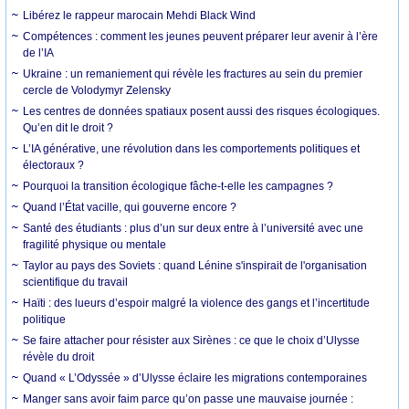
Libérez le rappeur marocain Mehdi Black Wind
Compétences : comment les jeunes peuvent préparer leur avenir à l’ère
de l’IA
Ukraine : un remaniement qui révèle les fractures au sein du premier
cercle de Volodymyr Zelensky
Les centres de données spatiaux posent aussi des risques écologiques.
Qu’en dit le droit ?
L’IA générative, une révolution dans les comportements politiques et
électoraux ?
Pourquoi la transition écologique fâche-t-elle les campagnes ?
Quand l’État vacille, qui gouverne encore ?
Santé des étudiants : plus d’un sur deux entre à l’université avec une
fragilité physique ou mentale
Taylor au pays des Soviets : quand Lénine s'inspirait de l'organisation
scientifique du travail
Haïti : des lueurs d’espoir malgré la violence des gangs et l’incertitude
politique
Se faire attacher pour résister aux Sirènes : ce que le choix d’Ulysse
révèle du droit
Quand « L’Odyssée » d’Ulysse éclaire les migrations contemporaines
Manger sans avoir faim parce qu’on passe une mauvaise journée :