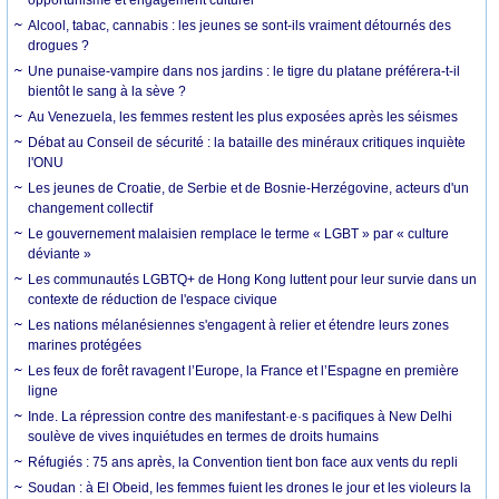
Alcool, tabac, cannabis : les jeunes se sont-ils vraiment détournés des
drogues ?
Une punaise-vampire dans nos jardins : le tigre du platane préférera-t-il
bientôt le sang à la sève ?
Au Venezuela, les femmes restent les plus exposées après les séismes
Débat au Conseil de sécurité : la bataille des minéraux critiques inquiète
l'ONU
Les jeunes de Croatie, de Serbie et de Bosnie-Herzégovine, acteurs d'un
changement collectif
Le gouvernement malaisien remplace le terme « LGBT » par « culture
déviante »
Les communautés LGBTQ+ de Hong Kong luttent pour leur survie dans un
contexte de réduction de l'espace civique
Les nations mélanésiennes s'engagent à relier et étendre leurs zones
marines protégées
Les feux de forêt ravagent l’Europe, la France et l’Espagne en première
ligne
Inde. La répression contre des manifestant·e·s pacifiques à New Delhi
soulève de vives inquiétudes en termes de droits humains
Réfugiés : 75 ans après, la Convention tient bon face aux vents du repli
Soudan : à El Obeid, les femmes fuient les drones le jour et les violeurs la