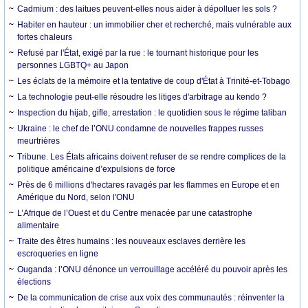
Cadmium : des laitues peuvent-elles nous aider à dépolluer les sols ?
Habiter en hauteur : un immobilier cher et recherché, mais vulnérable aux
fortes chaleurs
Refusé par l'État, exigé par la rue : le tournant historique pour les
personnes LGBTQ+ au Japon
Les éclats de la mémoire et la tentative de coup d'État à Trinité-et-Tobago
La technologie peut-elle résoudre les litiges d'arbitrage au kendo ?
Inspection du hijab, gifle, arrestation : le quotidien sous le régime taliban
Ukraine : le chef de l’ONU condamne de nouvelles frappes russes
meurtrières
Tribune. Les États africains doivent refuser de se rendre complices de la
politique américaine d’expulsions de force
Près de 6 millions d'hectares ravagés par les flammes en Europe et en
Amérique du Nord, selon l'ONU
L’Afrique de l’Ouest et du Centre menacée par une catastrophe
alimentaire
Traite des êtres humains : les nouveaux esclaves derrière les
escroqueries en ligne
Ouganda : l’ONU dénonce un verrouillage accéléré du pouvoir après les
élections
De la communication de crise aux voix des communautés : réinventer la